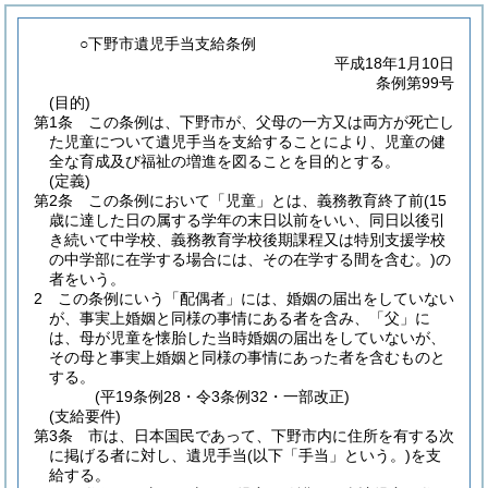
○下野市遺児手当支給条例
平成18年1月10日
条例第99号
(目的)
第1条
この条例は、下野市が、父母の一方又は両方が死亡し
た児童について遺児手当を支給することにより、児童の健
全な育成及び福祉の増進を図ることを目的とする。
(定義)
第2条
この条例において「児童」とは、義務教育終了前
(15
歳に達した日の属する学年の末日以前をいい、同日以後引
き続いて中学校、義務教育学校後期課程又は特別支援学校
の中学部に在学する場合には、その在学する間を含む。)
の
者をいう。
2
この条例にいう「配偶者」には、婚姻の届出をしていない
が、事実上婚姻と同様の事情にある者を含み、「父」に
は、母が児童を懐胎した当時婚姻の届出をしていないが、
その母と事実上婚姻と同様の事情にあった者を含むものと
する。
(平19条例28・令3条例32・一部改正)
(支給要件)
第3条
市は、日本国民であって、下野市内に住所を有する次
に掲げる者に対し、遺児手当
(以下「手当」という。)
を支
給する。