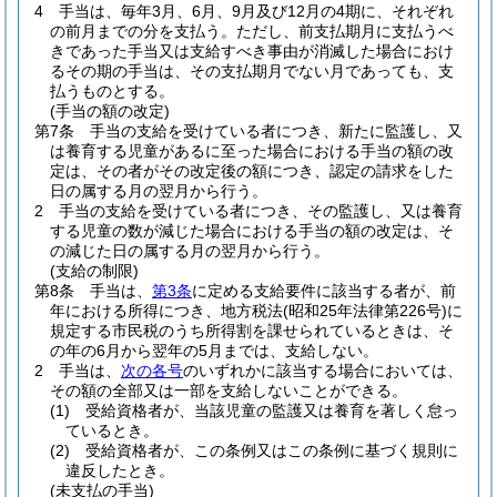
4
手当は、毎年3月、6月、9月及び12月の4期に、それぞれ
の前月までの分を支払う。
ただし、前支払期月に支払うべ
きであった手当又は支給すべき事由が消滅した場合におけ
るその期の手当は、その支払期月でない月であっても、支
払うものとする。
(手当の額の改定)
第7条
手当の支給を受けている者につき、新たに監護し、又
は養育する児童があるに至った場合における手当の額の改
定は、その者がその改定後の額につき、認定の請求をした
日の属する月の翌月から行う。
2
手当の支給を受けている者につき、その監護し、又は養育
する児童の数が減じた場合における手当の額の改定は、そ
の減じた日の属する月の翌月から行う。
(支給の制限)
第8条
手当は、
第3条
に定める支給要件に該当する者が、前
年における所得につき、地方税法
(昭和25年法律第226号)
に
規定する市民税のうち所得割を課せられているときは、そ
の年の6月から翌年の5月までは、支給しない。
2
手当は、
次の各号
のいずれかに該当する場合においては、
その額の全部又は一部を支給しないことができる。
(1)
受給資格者が、当該児童の監護又は養育を著しく怠っ
ているとき。
(2)
受給資格者が、この条例又はこの条例に基づく規則に
違反したとき。
(未支払の手当)