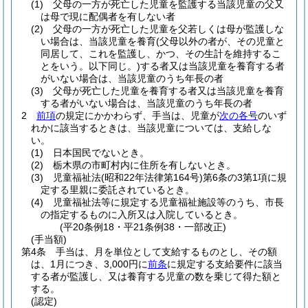
(1)
父母の一方が死亡した児童を監護する当該児童の父又
は母で現に配偶者を有しない者
(2)
父母の一方が死亡した児童を父若しくは母が監護しな
い場合は、当該児童を養育
(父母以外の者が、その児童と
同居して、これを監護し、かつ、その生計を維持するこ
とをいう。以下同じ。)
する者又は当該児童を養育する者
がいない場合は、当該児童のうち年長の者
(3)
父母が死亡した児童を養育する者又は当該児童を養育
する者がいない場合は、当該児童のうち年長の者
2
前項
の規定にかかわらず、手当は、児童が
次の各号
のいず
れかに該当するときは、当該児童については、支給しな
い。
(1)
日本国民でないとき。
(2)
栃木県の市町村内に住所を有しないとき。
(3)
児童福祉法
(昭和22年法律第164号)
第6条の3第1項に規
定する里親に委託されているとき。
(4)
児童福祉法等に規定する児童福祉施設等のうち、市長
の指定するものに入所又は入院しているとき。
(平20条例18・平21条例38・一部改正)
(手当額)
第4条
手当は、月を単位として支給するものとし、その額
は、1月につき、3,000円に
前条
に規定する支給要件に該当
する者が監護し、又は養育する児童の数を乗じて得た額と
する。
(認定)