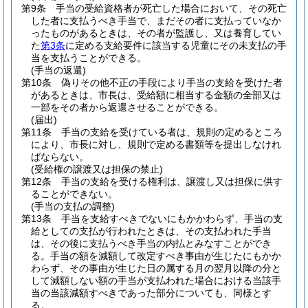
第9条
手当の受給資格者が死亡した場合において、その死亡
した者に支払うべき手当で、まだその者に支払っていなか
ったものがあるときは、その者が監護し、又は養育してい
た
第3条
に定める支給要件に該当する児童にその未支払の手
当を支払うことができる。
(手当の返還)
第10条
偽りその他不正の手段により手当の支給を受けた者
があるときは、市長は、受給額に相当する金額の全部又は
一部をその者から返還させることができる。
(届出)
第11条
手当の支給を受けている者は、規則の定めるところ
により、市長に対し、規則で定める書類等を提出しなけれ
ばならない。
(受給権の譲渡又は担保の禁止)
第12条
手当の支給を受ける権利は、譲渡し又は担保に供す
ることができない。
(手当の支払の調整)
第13条
手当を支給すべきでないにもかかわらず、手当の支
給としての支払が行われたときは、その支払われた手当
は、その後に支払うべき手当の内払とみなすことができ
る。
手当の額を減額して改定すべき事由が生じたにもかか
わらず、その事由が生じた日の属する月の翌月以降の分と
して減額しない額の手当が支払われた場合における当該手
当の当該減額すべきであった部分についても、同様とす
る。