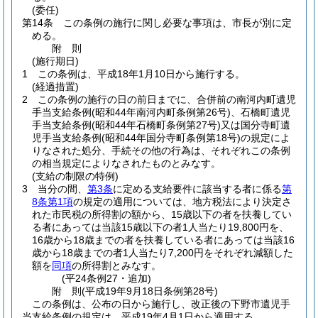
(委任)
第14条
この条例の施行に関し必要な事項は、市長が別に定
める。
附
則
(施行期日)
1
この条例は、平成18年1月10日から施行する。
(経過措置)
2
この条例の施行の日の前日までに、合併前の南河内町遺児
手当支給条例
(昭和44年南河内町条例第26号)
、石橋町遺児
手当支給条例
(昭和44年石橋町条例第27号)
又は国分寺町遺
児手当支給条例
(昭和44年国分寺町条例第18号)
の規定によ
りなされた処分、手続その他の行為は、それぞれこの条例
の相当規定によりなされたものとみなす。
(支給の制限の特例)
3
当分の間、
第3条
に定める支給要件に該当する者に係る
第
8条第1項
の規定の適用については、地方税法により決定さ
れた市民税の所得割の額から、15歳以下の者を扶養してい
る者にあっては当該15歳以下の者1人当たり19,800円を、
16歳から18歳までの者を扶養している者にあっては当該16
歳から18歳までの者1人当たり7,200円をそれぞれ減額した
額を
同項
の所得割とみなす。
(平24条例27・追加)
附
則
(平成19年9月18日
条例第28号)
この条例は、公布の日から施行し、改正後の下野市遺児手
当支給条例の規定は、平成19年4月1日から適用する。