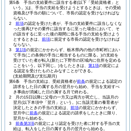
第5条
手当の支給要件に該当する者
(以下「受給資格者」と
いう。)
は、手当の支給を受けようとするときは、その受給
資格及び手当の額について、市長の認定を受けなければな
らない。
2
前項
の認定を受けた者が、手当の支給要件に該当しなくな
った後再びその要件に該当するに至った場合において、そ
の該当するに至った後の期間に係る手当の支給を受けよう
とするときは、
前項
に規定する市長の認定を受けなければ
ならない。
3
第1項
の規定にかかわらず、栃木県内の他の市町村におい
て手当
(この条例の手当に相当するものに限る。)
の支給を
受けていた者が転入
(新たに下野市の区域内に住所を定める
ことをいう。以下同じ。)
をしたときは、
第1項
の規定によ
る認定を受けたものとみなすことができる。
(支給期間及び支払期月)
第6条
手当の支給は、受給資格者が
前条
の規定による認定の
請求をした日の属する月の翌月から始め、手当を支給すべ
き事由が消滅した日の属する月で終わる。
2
月の15日以降に父母の一方又は両方が死亡し、当該月の
翌月
(以下本項中「翌月」という。)
に当該児童の養育者が
決定したときの手当の支給は、
前項
の規定にかかわらず、
翌月中に
前条
の規定による認定の請求をしたときに限り、
翌月から始める。
3
前条第3項
の規定により認定を受けた者に対する手当の支
給は、転入をした日の属する月の翌月から始める。