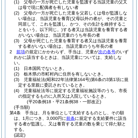
(1)
父母の一方が死亡した児童を監護する当該児童の父又
は母で現に配偶者を有しない者
(2)
父母の一方が死亡した児童を父若しくは母が監護しな
い場合は、当該児童を養育
(父母以外の者が、その児童と
同居して、これを監護し、かつ、その生計を維持するこ
とをいう。以下同じ。)
する者又は当該児童を養育する者
がいない場合は、当該児童のうち年長の者
(3)
父母が死亡した児童を養育する者又は当該児童を養育
する者がいない場合は、当該児童のうち年長の者
2
前項
の規定にかかわらず、手当は、児童が
次の各号
のいず
れかに該当するときは、当該児童については、支給しな
い。
(1)
日本国民でないとき。
(2)
栃木県の市町村内に住所を有しないとき。
(3)
児童福祉法
(昭和22年法律第164号)
第6条の3第1項に規
定する里親に委託されているとき。
(4)
児童福祉法等に規定する児童福祉施設等のうち、市長
の指定するものに入所又は入院しているとき。
(平20条例18・平21条例38・一部改正)
(手当額)
第4条
手当は、月を単位として支給するものとし、その額
は、1月につき、3,000円に
前条
に規定する支給要件に該当
する者が監護し、又は養育する児童の数を乗じて得た額と
する。
(認定)