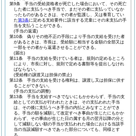
第9条
手当の受給資格者が死亡した場合において、その死亡
した者に支払うべき手当で、まだその者に支払っていなか
ったものがあるときは、その者が監護し、又は養育してい
た
第3条
に定める支給要件に該当する児童にその未支払の手
当を支払うことができる。
(手当の返還)
第10条
偽りその他不正の手段により手当の支給を受けた者
があるときは、市長は、受給額に相当する金額の全部又は
一部をその者から返還させることができる。
(届出)
第11条
手当の支給を受けている者は、規則の定めるところ
により、市長に対し、規則で定める書類等を提出しなけれ
ばならない。
(受給権の譲渡又は担保の禁止)
第12条
手当の支給を受ける権利は、譲渡し又は担保に供す
ることができない。
(手当の支払の調整)
第13条
手当を支給すべきでないにもかかわらず、手当の支
給としての支払が行われたときは、その支払われた手当
は、その後に支払うべき手当の内払とみなすことができ
る。
手当の額を減額して改定すべき事由が生じたにもかか
わらず、その事由が生じた日の属する月の翌月以降の分と
して減額しない額の手当が支払われた場合における当該手
当の当該減額すべきであった部分についても、同様とす
る。