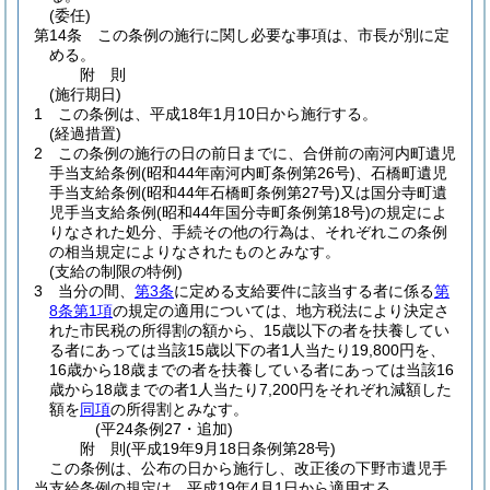
(委任)
第14条
この条例の施行に関し必要な事項は、市長が別に定
める。
附
則
(施行期日)
1
この条例は、平成18年1月10日から施行する。
(経過措置)
2
この条例の施行の日の前日までに、合併前の南河内町遺児
手当支給条例
(昭和44年南河内町条例第26号)
、石橋町遺児
手当支給条例
(昭和44年石橋町条例第27号)
又は国分寺町遺
児手当支給条例
(昭和44年国分寺町条例第18号)
の規定によ
りなされた処分、手続その他の行為は、それぞれこの条例
の相当規定によりなされたものとみなす。
(支給の制限の特例)
3
当分の間、
第3条
に定める支給要件に該当する者に係る
第
8条第1項
の規定の適用については、地方税法により決定さ
れた市民税の所得割の額から、15歳以下の者を扶養してい
る者にあっては当該15歳以下の者1人当たり19,800円を、
16歳から18歳までの者を扶養している者にあっては当該16
歳から18歳までの者1人当たり7,200円をそれぞれ減額した
額を
同項
の所得割とみなす。
(平24条例27・追加)
附
則
(平成19年9月18日
条例第28号)
この条例は、公布の日から施行し、改正後の下野市遺児手
当支給条例の規定は、平成19年4月1日から適用する。