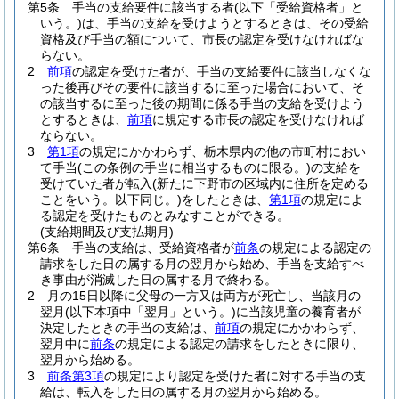
第5条
手当の支給要件に該当する者
(以下「受給資格者」と
いう。)
は、手当の支給を受けようとするときは、その受給
資格及び手当の額について、市長の認定を受けなければな
らない。
2
前項
の認定を受けた者が、手当の支給要件に該当しなくな
った後再びその要件に該当するに至った場合において、そ
の該当するに至った後の期間に係る手当の支給を受けよう
とするときは、
前項
に規定する市長の認定を受けなければ
ならない。
3
第1項
の規定にかかわらず、栃木県内の他の市町村におい
て手当
(この条例の手当に相当するものに限る。)
の支給を
受けていた者が転入
(新たに下野市の区域内に住所を定める
ことをいう。以下同じ。)
をしたときは、
第1項
の規定によ
る認定を受けたものとみなすことができる。
(支給期間及び支払期月)
第6条
手当の支給は、受給資格者が
前条
の規定による認定の
請求をした日の属する月の翌月から始め、手当を支給すべ
き事由が消滅した日の属する月で終わる。
2
月の15日以降に父母の一方又は両方が死亡し、当該月の
翌月
(以下本項中「翌月」という。)
に当該児童の養育者が
決定したときの手当の支給は、
前項
の規定にかかわらず、
翌月中に
前条
の規定による認定の請求をしたときに限り、
翌月から始める。
3
前条第3項
の規定により認定を受けた者に対する手当の支
給は、転入をした日の属する月の翌月から始める。