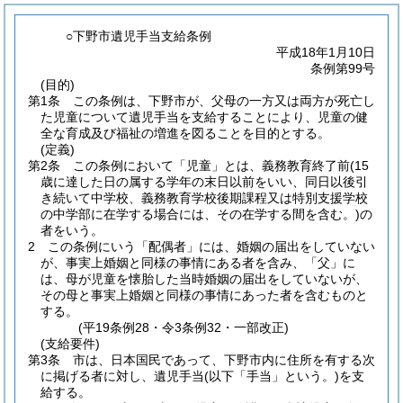
○下野市遺児手当支給条例
平成18年1月10日
条例第99号
(目的)
第1条
この条例は、下野市が、父母の一方又は両方が死亡し
た児童について遺児手当を支給することにより、児童の健
全な育成及び福祉の増進を図ることを目的とする。
(定義)
第2条
この条例において「児童」とは、義務教育終了前
(15
歳に達した日の属する学年の末日以前をいい、同日以後引
き続いて中学校、義務教育学校後期課程又は特別支援学校
の中学部に在学する場合には、その在学する間を含む。)
の
者をいう。
2
この条例にいう「配偶者」には、婚姻の届出をしていない
が、事実上婚姻と同様の事情にある者を含み、「父」に
は、母が児童を懐胎した当時婚姻の届出をしていないが、
その母と事実上婚姻と同様の事情にあった者を含むものと
する。
(平19条例28・令3条例32・一部改正)
(支給要件)
第3条
市は、日本国民であって、下野市内に住所を有する次
に掲げる者に対し、遺児手当
(以下「手当」という。)
を支
給する。