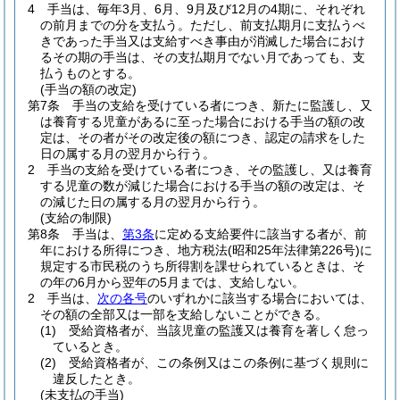
4
手当は、毎年3月、6月、9月及び12月の4期に、それぞれ
の前月までの分を支払う。
ただし、前支払期月に支払うべ
きであった手当又は支給すべき事由が消滅した場合におけ
るその期の手当は、その支払期月でない月であっても、支
払うものとする。
(手当の額の改定)
第7条
手当の支給を受けている者につき、新たに監護し、又
は養育する児童があるに至った場合における手当の額の改
定は、その者がその改定後の額につき、認定の請求をした
日の属する月の翌月から行う。
2
手当の支給を受けている者につき、その監護し、又は養育
する児童の数が減じた場合における手当の額の改定は、そ
の減じた日の属する月の翌月から行う。
(支給の制限)
第8条
手当は、
第3条
に定める支給要件に該当する者が、前
年における所得につき、地方税法
(昭和25年法律第226号)
に
規定する市民税のうち所得割を課せられているときは、そ
の年の6月から翌年の5月までは、支給しない。
2
手当は、
次の各号
のいずれかに該当する場合においては、
その額の全部又は一部を支給しないことができる。
(1)
受給資格者が、当該児童の監護又は養育を著しく怠っ
ているとき。
(2)
受給資格者が、この条例又はこの条例に基づく規則に
違反したとき。
(未支払の手当)