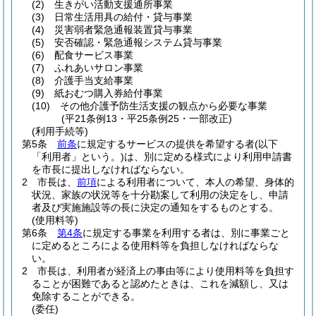
(2)
生きがい活動支援通所事業
(3)
日常生活用具の給付・貸与事業
(4)
災害弱者緊急通報装置貸与事業
(5)
安否確認・緊急通報システム貸与事業
(6)
配食サービス事業
(7)
ふれあいサロン事業
(8)
介護手当支給事業
(9)
紙おむつ購入券給付事業
(10)
その他介護予防生活支援の観点から必要な事業
(平21条例13・平25条例25・一部改正)
(利用手続等)
第5条
前条
に規定するサービスの提供を希望する者
(以下
「利用者」という。)
は、別に定める様式により利用申請書
を市長に提出しなければならない。
2
市長は、
前項
による利用者について、本人の希望、身体的
状況、家族の状況等を十分勘案して利用の決定をし、申請
者及び実施施設等の長に決定の通知をするものとする。
(使用料等)
第6条
第4条
に規定する事業を利用する者は、別に事業ごと
に定めるところによる使用料等を負担しなければならな
い。
2
市長は、利用者が経済上の事由等により使用料等を負担す
ることが困難であると認めたときは、これを減額し、又は
免除することができる。
(委任)