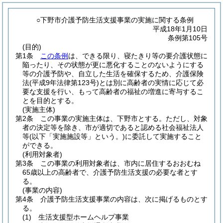
○下野市介護予防生活支援事業の実施に関する条例
平成18年1月10日
条例第105号
(目的)
第1条
この条例
は、できる限り、寝たきり等の要介護状態に
陥ったり、その状態が更に悪化することのないようにする
等の介護予防や、自立した生活を確保するため、介護保険
法
(平成9年法律第123号)
とは別に高齢者の実情に応じて必
要な支援を行い、もって高齢者の福祉の増進に寄与するこ
とを目的とする。
(実施主体)
第2条
この事業の実施主体は、下野市とする。
ただし、対象
者の決定等を除き、市が適切であると認める社会福祉法人
等
(以下「実施施設等」という。)
に委託して実施すること
ができる。
(利用対象者)
第3条
この事業の利用対象者は、市内に居住するおおむね
65歳以上の高齢者で、介護予防生活支援の必要な者とす
る。
(事業の内容)
第4条
介護予防生活支援事業の内容は、次に掲げるものとす
る。
(1)
生活支援型ホームヘルプ事業