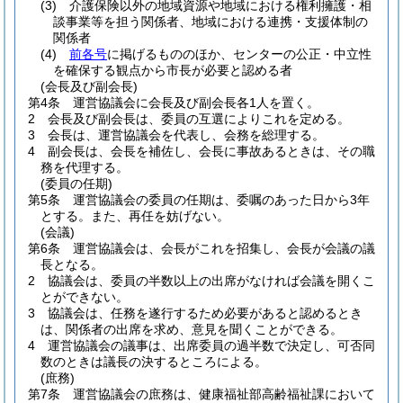
(3)
介護保険以外の地域資源や地域における権利擁護・相
談事業等を担う関係者、地域における連携・支援体制の
関係者
(4)
前各号
に掲げるもののほか、センターの公正・中立性
を確保する観点から市長が必要と認める者
(会長及び副会長)
第4条
運営協議会に会長及び副会長各1人を置く。
2
会長及び副会長は、委員の互選によりこれを定める。
3
会長は、運営協議会を代表し、会務を総理する。
4
副会長は、会長を補佐し、会長に事故あるときは、その職
務を代理する。
(委員の任期)
第5条
運営協議会の委員の任期は、委嘱のあった日から3年
とする。
また、再任を妨げない。
(会議)
第6条
運営協議会は、会長がこれを招集し、会長が会議の議
長となる。
2
協議会は、委員の半数以上の出席がなければ会議を開くこ
とができない。
3
協議会は、任務を遂行するため必要があると認めるとき
は、関係者の出席を求め、意見を聞くことができる。
4
運営協議会の議事は、出席委員の過半数で決定し、可否同
数のときは議長の決するところによる。
(庶務)
第7条
運営協議会の庶務は、健康福祉部高齢福祉課において