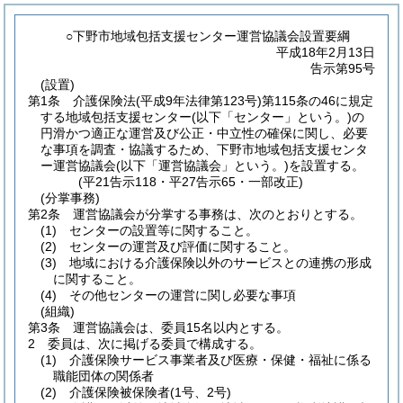
○下野市地域包括支援センター運営協議会設置要綱
平成18年2月13日
告示第95号
(設置)
第1条
介護保険法
(平成9年法律第123号)
第115条の46に規定
する地域包括支援センター
(以下「センター」という。)
の
円滑かつ適正な運営及び公正・中立性の確保に関し、必要
な事項を調査・協議するため、下野市地域包括支援センタ
ー運営協議会
(以下「運営協議会」という。)
を設置する。
(平21告示118・平27告示65・一部改正)
(分掌事務)
第2条
運営協議会が分掌する事務は、次のとおりとする。
(1)
センターの設置等に関すること。
(2)
センターの運営及び評価に関すること。
(3)
地域における介護保険以外のサービスとの連携の形成
に関すること。
(4)
その他センターの運営に関し必要な事項
(組織)
第3条
運営協議会は、委員15名以内とする。
2
委員は、次に掲げる委員で構成する。
(1)
介護保険サービス事業者及び医療・保健・福祉に係る
職能団体の関係者
(2)
介護保険被保険者
(1号、2号)