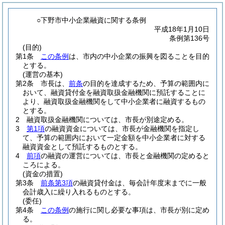
○下野市中小企業融資に関する条例
平成18年1月10日
条例第136号
(目的)
第1条
この条例
は、市内の中小企業の振興を図ることを目的
とする。
(運営の基本)
第2条
市長は、
前条
の目的を達成するため、予算の範囲内に
おいて、融資貸付金を融資取扱金融機関に預託することに
より、融資取扱金融機関をして中小企業者に融資するもの
とする。
2
融資取扱金融機関については、市長が別途定める。
3
第1項
の融資資金については、市長が金融機関を指定し
て、予算の範囲内において一定金額を中小企業者に対する
融資資金として預託するものとする。
4
前項
の融資の運営については、市長と金融機関の定めると
ころによる。
(資金の措置)
第3条
前条第3項
の融資貸付金は、毎会計年度末までに一般
会計歳入に繰り入れるものとする。
(委任)
第4条
この条例
の施行に関し必要な事項は、市長が別に定め
る。