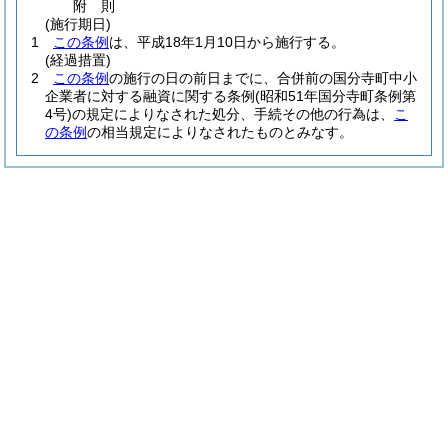
附
則
(施行期日)
1
この条例
は、平成18年1月10日から施行する。
(経過措置)
2
この条例
の施行の日の前日までに、合併前の国分寺町中小
企業者に対する融資に関する条例
(昭和51年国分寺町条例第
4号)
の規定によりなされた処分、手続その他の行為は、
こ
の条例
の相当規定によりなされたものとみなす。