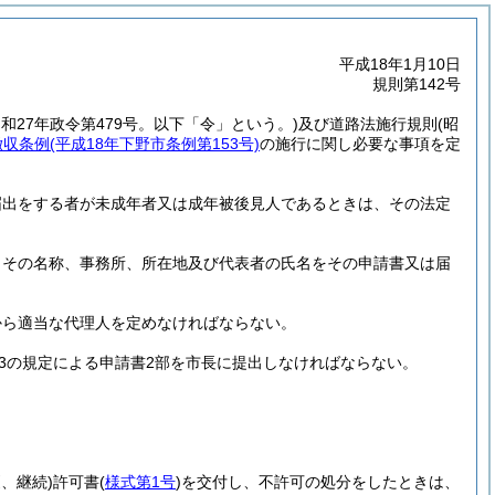
平成18年1月10日
規則第142号
昭和27年政令第479号。以下「令」という。)
及び道路法施行規則
(昭
徴収条例
(平成18年下野市条例第153号)
の施行に関し必要な事項を定
届出をする者が未成年者又は成年被後見人であるときは、その法定
、その名称、事務所、所在地及び代表者の氏名をその申請書又は届
から適当な代理人を定めなければならない。
3の規定による申請書2部を市長に提出しなければならない。
更、継続)
許可書
(
様式第1号
)
を交付し、不許可の処分をしたときは、