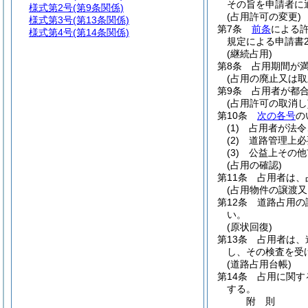
その旨を申請者に
様式第2号
(第9条関係)
(占用許可の変更)
様式第3号
(第13条関係)
第7条
前条
による
様式第4号
(第14条関係)
規定による申請書
(継続占用)
第8条
占用期間が
(占用の廃止又は取
第9条
占用者が都
(占用許可の取消し
第10条
次の各号
の
(1)
占用者が法令
(2)
道路管理上必
(3)
公益上その他
(占用の確認)
第11条
占用者は、
(占用物件の譲渡又
第12条
道路占用の
い。
(原状回復)
第13条
占用者は、
し、その検査を受
(道路占用台帳)
第14条
占用に関す
する。
附
則