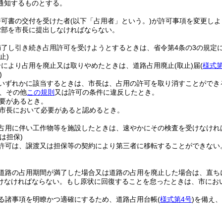
通知するものとする。
許可書の交付を受けた者
(以下「占用者」という。)
が許可事項を変更しよ
2部を市長に提出しなければならない。
満了し引き続き占用許可を受けようとするときは、省令第4条の3の規定
止)
合により占用を廃止又は取りやめたときは、道路占用廃止
(取止)
届
(
様式第
)
いずれかに該当するときは、市長は、占用の許可を取り消すことができ
、その他
この規則
又は許可の条件に違反したとき。
要があるとき。
市長において必要があると認めるとき。
占用に伴い工作物等を施設したときは、速やかにその検査を受けなけれ
は担保)
許可は、譲渡又は担保等の契約により第三者に移転することができない
道路の占用期間が満了した場合又は道路の占用を廃止した場合は、直ち
けなければならない。
もし原状に回復することを怠ったときは、市にお
る諸事項を明瞭かつ適確にするため、道路占用台帳
(
様式第4号
)
を備え、