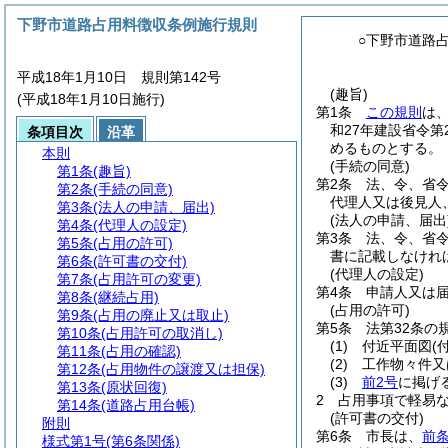
下野市道路占用料徴収条例施行規則
○下野市道路
平成18年1月10日 規則第142号
(趣旨)
(平成18年1月10日施行)
第1条
この規則
は
和27年建設省令第
条項目次
沿革
めるものとする。
本則
(手続の同意)
第1条
(趣旨)
第2条
法、令、省
第2条
(手続の同意)
代理人又は後見人
第3条
(法人の申請、届出)
(法人の申請、届出
第4条
(代理人の設定)
第3条
法、令、省
第5条
(占用の許可)
書に記載しなけれ
第6条
(許可書の交付)
(代理人の設定)
第7条
(占用許可の変更)
第4条
申請人又は
第8条
(継続占用)
(占用の許可)
第9条
(占用の廃止又は取止)
第5条
法第32条の
第10条
(占用許可の取消し)
(1)
付近平面図
(
第11条
(占用の確認)
(2)
工作物々件又
第12条
(占用物件の譲渡又は担保)
(3)
前2号
に掲げ
第13条
(原状回復)
2
占用事項で軽易
第14条
(道路占用台帳)
(許可書の交付)
附則
第6条
市長は、
前
様式第1号
(第6条関係)