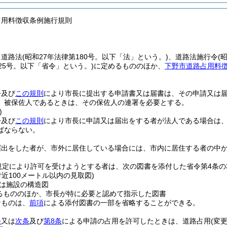
占用料徴収条例施行規則
、道路法
(昭和27年法律第180号。以下「法」という。)
、道路法施行令
(
25号。以下「省令」という。)
に定めるもののほか、
下野市道路占用料
令及び
この規則
により市長に提出する申請書又は届書は、その申請又は
、被保佐人であるときは、その保佐人の連署を必要とする。
)
令及び
この規則
により市長に申請又は届出をする者が法人である場合は
ばならない。
届出をした者が、市外に居住している場合には、市内に居住する者の中
規定により許可を受けようとする者は、次の図書を添付した省令第4条の
付近100メートル以内の見取図)
は施設の構造図
るもののほか、市長が特に必要と認めて指示した図書
なものは、
前項
による添付図書の一部を省略することができる。
条
又は
次条
及び
第8条
による申請の占用を許可したときは、道路占用
(変