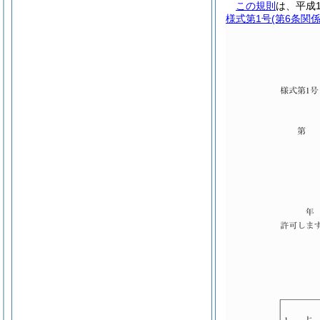
この規則
は、平成
様式第1号
(第6条関係