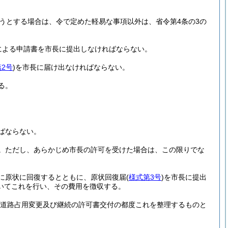
うとする場合は、令で定めた軽易な事項以外は、省令第4条の3の
による申請書を市長に提出しなければならない。
2号
)
を市長に届け出なければならない。
る。
ばならない。
。
ただし、あらかじめ市長の許可を受けた場合は、この限りでな
に原状に回復するとともに、原状回復届
(
様式第3号
)
を市長に提出
いてこれを行い、その費用を徴収する。
道路占用変更及び継続の許可書交付の都度これを整理するものと