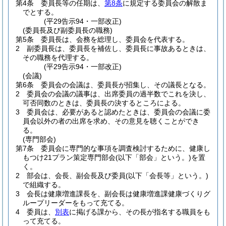
第4条
委員長等の任期は、
第8条
に規定する委員会の解散ま
でとする。
(平29告示94・一部改正)
(委員長及び副委員長の職務)
第5条
委員長は、会務を総理し、委員会を代表する。
2
副委員長は、委員長を補佐し、委員長に事故あるときは、
その職務を代理する。
(平29告示94・一部改正)
(会議)
第6条
委員会の会議は、委員長が招集し、その議長となる。
2
委員会の会議の議事は、出席委員の過半数でこれを決し、
可否同数のときは、委員長の決するところによる。
3
委員会は、必要があると認めたときは、委員会の会議に委
員会以外の者の出席を求め、その意見を聴くことができ
る。
(専門部会)
第7条
委員会に専門的な事項を調査検討するために、健康し
もつけ21プラン策定専門部会
(以下「部会」という。)
を置
く。
2
部会は、会長、副会長及び委員
(以下「会長等」という。)
で組織する。
3
会長は健康増進課長を、副会長は健康増進課健康づくりグ
ループリーダーをもって充てる。
4
委員は、
別表
に掲げる課から、その長が指名する職員をも
って充てる。