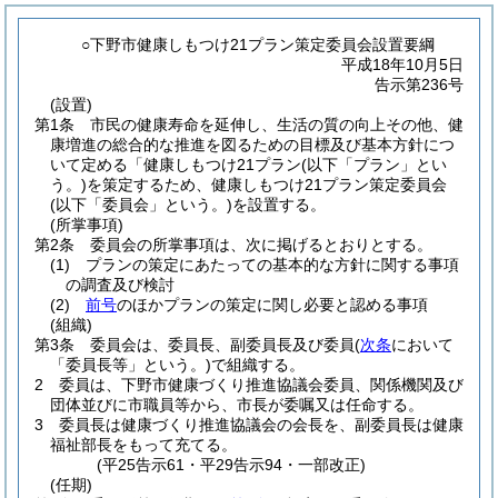
○下野市健康しもつけ21プラン策定委員会設置要綱
平成18年10月5日
告示第236号
(設置)
第1条
市民の健康寿命を延伸し、生活の質の向上その他、健
康増進の総合的な推進を図るための目標及び基本方針につ
いて定める「健康しもつけ21プラン
(以下「プラン」とい
う。)
を策定するため、健康しもつけ21プラン策定委員会
(以下「委員会」という。)
を設置する。
(所掌事項)
第2条
委員会の所掌事項は、次に掲げるとおりとする。
(1)
プランの策定にあたっての基本的な方針に関する事項
の調査及び検討
(2)
前号
のほかプランの策定に関し必要と認める事項
(組織)
第3条
委員会は、委員長、副委員長及び委員
(
次条
において
「委員長等」という。)
で組織する。
2
委員は、下野市健康づくり推進協議会委員、関係機関及び
団体並びに市職員等から、市長が委嘱又は任命する。
3
委員長は健康づくり推進協議会の会長を、副委員長は健康
福祉部長をもって充てる。
(平25告示61・平29告示94・一部改正)
(任期)