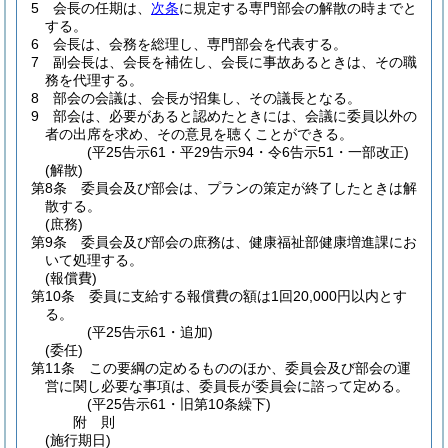
5
会長の任期は、
次条
に規定する専門部会の解散の時までと
する。
6
会長は、会務を総理し、専門部会を代表する。
7
副会長は、会長を補佐し、会長に事故あるときは、その職
務を代理する。
8
部会の会議は、会長が招集し、その議長となる。
9
部会は、必要があると認めたときには、会議に委員以外の
者の出席を求め、その意見を聴くことができる。
(平25告示61・平29告示94・令6告示51・一部改正)
(解散)
第8条
委員会及び部会は、プランの策定が終了したときは解
散する。
(庶務)
第9条
委員会及び部会の庶務は、健康福祉部健康増進課にお
いて処理する。
(報償費)
第10条
委員に支給する報償費の額は1回20,000円以内とす
る。
(平25告示61・追加)
(委任)
第11条
この要綱の定めるもののほか、委員会及び部会の運
営に関し必要な事項は、委員長が委員会に諮って定める。
(平25告示61・旧第10条繰下)
附
則
(施行期日)