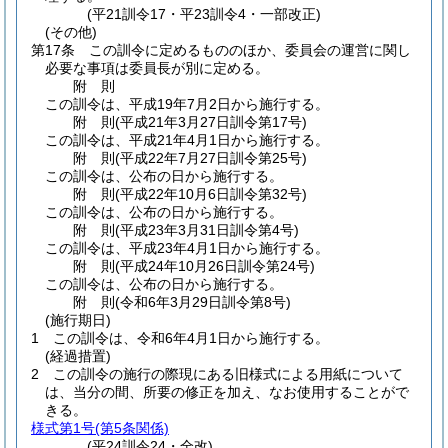
(平21訓令17・平23訓令4・一部改正)
(その他)
第17条
この訓令に定めるもののほか、委員会の運営に関し
必要な事項は委員長が別に定める。
附
則
この訓令は、平成19年7月2日から施行する。
附
則
(平成21年3月27日
訓令第17号)
この訓令は、平成21年4月1日から施行する。
附
則
(平成22年7月27日
訓令第25号)
この訓令は、公布の日から施行する。
附
則
(平成22年10月6日
訓令第32号)
この訓令は、公布の日から施行する。
附
則
(平成23年3月31日
訓令第4号)
この訓令は、平成23年4月1日から施行する。
附
則
(平成24年10月26日
訓令第24号)
この訓令は、公布の日から施行する。
附
則
(令和6年3月29日
訓令第8号)
(施行期日)
1
この訓令は、令和6年4月1日から施行する。
(経過措置)
2
この訓令の施行の際現にある旧様式による用紙について
は、当分の間、所要の修正を加え、なお使用することがで
きる。
様式第1号
(第5条関係)
(平24訓令24・全改)