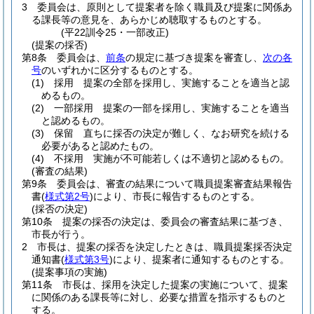
3
委員会は、原則として提案者を除く職員及び提案に関係あ
る課長等の意見を、あらかじめ聴取するものとする。
(平22訓令25・一部改正)
(提案の採否)
第8条
委員会は、
前条
の規定に基づき提案を審査し、
次の各
号
のいずれかに区分するものとする。
(1)
採用 提案の全部を採用し、実施することを適当と認
めるもの。
(2)
一部採用 提案の一部を採用し、実施することを適当
と認めるもの。
(3)
保留 直ちに採否の決定が難しく、なお研究を続ける
必要があると認めたもの。
(4)
不採用 実施が不可能若しくは不適切と認めるもの。
(審査の結果)
第9条
委員会は、審査の結果について職員提案審査結果報告
書
(
様式第2号
)
により、市長に報告するものとする。
(採否の決定)
第10条
提案の採否の決定は、委員会の審査結果に基づき、
市長が行う。
2
市長は、提案の採否を決定したときは、職員提案採否決定
通知書
(
様式第3号
)
により、提案者に通知するものとする。
(提案事項の実施)
第11条
市長は、採用を決定した提案の実施について、提案
に関係のある課長等に対し、必要な措置を指示するものと
する。