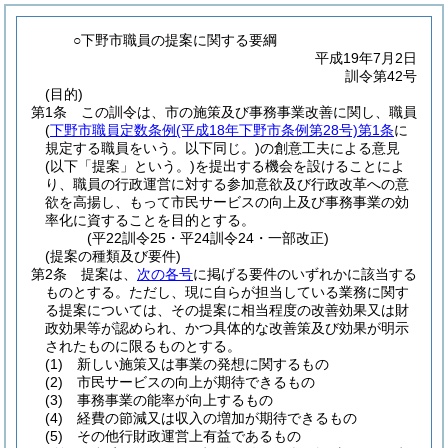
○下野市職員の提案に関する要綱
平成19年7月2日
訓令第42号
(目的)
第1条
この訓令は、市の施策及び事務事業改善に関し、職員
(
下野市職員定数条例
(平成18年下野市条例第28号)
第1条
に
規定する職員をいう。以下同じ。)
の創意工夫による意見
(以下「提案」という。)
を提出する機会を設けることによ
り、職員の行政運営に対する参加意欲及び行政改革への意
欲を高揚し、もって市民サービスの向上及び事務事業の効
率化に資することを目的とする。
(平22訓令25・平24訓令24・一部改正)
(提案の種類及び要件)
第2条
提案は、
次の各号
に掲げる要件のいずれかに該当する
ものとする。
ただし、現に自らが担当している業務に関す
る提案については、その提案に相当程度の改善効果又は財
政効果等が認められ、かつ具体的な改善策及び効果が明示
されたものに限るものとする。
(1)
新しい施策又は事業の発想に関するもの
(2)
市民サービスの向上が期待できるもの
(3)
事務事業の能率が向上するもの
(4)
経費の節減又は収入の増加が期待できるもの
(5)
その他行財政運営上有益であるもの