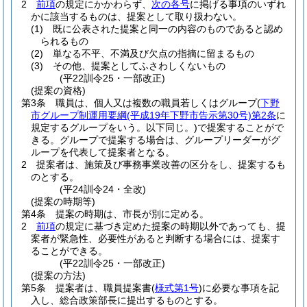
2
前項
の規定にかかわらず、
次の各号
に掲げる事項のいずれ
かに該当するものは、提案として取り扱わない。
(1)
既に公表された提案と同一の内容のものであると認め
られるもの
(2)
単なる不平、不満及び欠点の指摘に留まるもの
(3)
その他、提案としてふさわしくないもの
(平22訓令25・一部改正)
(提案の資格)
第3条
職員は、個人又は複数の職員若しくはグループ
(
下野
市グループ制運用要綱
(平成19年下野市告示第30号)
第2条
に
規定するグループをいう。以下同じ。)
で提案することがで
きる。
グループで提案する場合は、グループリーダーがグ
ループを代表して提案者となる。
2
提案者は、施策及び事務事業改善の区分をし、提案するも
のとする。
(平24訓令24・全改)
(提案の時期等)
第4条
提案の時期は、市長が別に定める。
2
前項
の規定に基づき定めた提案の時期以外であっても、提
案者が緊急性、必要性があると判断する場合には、提案す
ることができる。
(平22訓令25・一部改正)
(提案の方法)
第5条
提案者は、職員提案書
(
様式第1号
)
に必要な事項を記
入し、総合政策部長に提出するものとする。