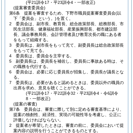
(平21訓令17・平23訓令4・一部改正)
(提案審査委員会)
第6条
提案を審査するため、下野市職員提案審査委員会
(以
下「委員会」という。)
を置く。
2
委員会は、副市長、教育長、総合政策部長、総務部長、市
民生活部長、健康福祉部長、産業振興部長、都市建設部
長、議会事務局長、会計管理者及び教育次長の職にある者
をもって組織する。
3
委員長は、副市長をもって充て、副委員長は総合政策部長
をもって充てる。
4
委員長は、委員会を主宰する。
5
副委員長は、委員長を補佐し、委員長に事故ある時は、そ
の職務を代行する。
6
委員会は、必要に応じ委員長が招集し、委員長が議長とな
る。
7
委員長は、必要があると認めるときは、委員以外の職員の
出席を求め、意見を聴くことができる。
(平21訓令17・平22訓令32・平23訓令4・令6訓令
8・一部改正)
(提案の審査)
第7条
委員会は、審査に際して別に定める審査基準により、
提案の独創性、経済性、実現の可能性等を考慮し、公正に
評価しなければならない。
2
提案者が希望したときは、審査の前に、委員会において提
案内容の説明を行うことができるものとする。