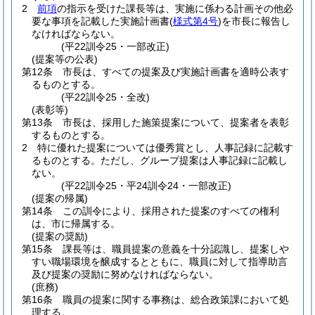
2
前項
の指示を受けた課長等は、実施に係わる計画その他必
要な事項を記載した実施計画書
(
様式第4号
)
を市長に報告し
なければならない。
(平22訓令25・一部改正)
(提案等の公表)
第12条
市長は、すべての提案及び実施計画書を適時公表す
るものとする。
(平22訓令25・全改)
(表彰等)
第13条
市長は、採用した施策提案について、提案者を表彰
するものとする。
2
特に優れた提案については優秀賞とし、人事記録に記載す
るものとする。
ただし、グループ提案は人事記録に記載し
ない。
(平22訓令25・平24訓令24・一部改正)
(提案の帰属)
第14条
この訓令により、採用された提案のすべての権利
は、市に帰属する。
(提案の奨励)
第15条
課長等は、職員提案の意義を十分認識し、提案しや
すい職場環境を醸成するとともに、職員に対して指導助言
及び提案の奨励に努めなければならない。
(庶務)
第16条
職員の提案に関する事務は、総合政策課において処
理する。