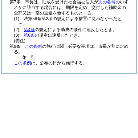
第7条
市長は、助成を受けた社会福祉法人が
次の各号
のいず
れかに該当する場合には、期限を定め、交付した補助金の
全部又は一部の返還を命ずるものとする。
(1)
法第58条第2項の規定による措置に従わなかったと
き。
(2)
第4条
の規定による助成の条件に違反したとき。
(3)
第6条
の規定に違反したとき。
(委任)
第8条
この条例
の施行に関し必要な事項は、市長が別に定め
る。
附
則
この条例
は、公布の日から施行する。