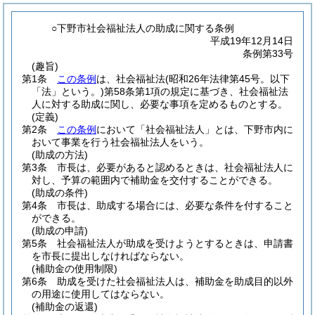
○下野市社会福祉法人の助成に関する条例
平成19年12月14日
条例第33号
(趣旨)
第1条
この条例
は、社会福祉法
(昭和26年法律第45号。以下
「法」という。)
第58条第1項の規定に基づき、社会福祉法
人に対する助成に関し、必要な事項を定めるものとする。
(定義)
第2条
この条例
において「社会福祉法人」とは、下野市内に
おいて事業を行う社会福祉法人をいう。
(助成の方法)
第3条
市長は、必要があると認めるときは、社会福祉法人に
対し、予算の範囲内で補助金を交付することができる。
(助成の条件)
第4条
市長は、助成する場合には、必要な条件を付すること
ができる。
(助成の申請)
第5条
社会福祉法人が助成を受けようとするときは、申請書
を市長に提出しなければならない。
(補助金の使用制限)
第6条
助成を受けた社会福祉法人は、補助金を助成目的以外
の用途に使用してはならない。
(補助金の返還)