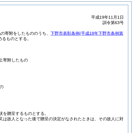
平成19年11月1日
訓令第63号
品の寄附をしたもののうち、
下野市表彰条例
(平成18年下野市条例第
めるものとする。
上寄附したもの
の
状を贈呈するものとする。
又は故人となった後で贈呈の決定がなされたときは、その故人に対