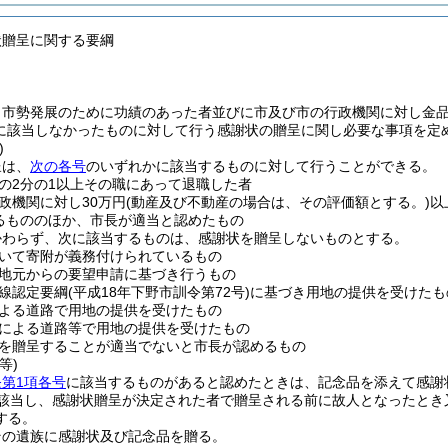
状贈呈に関する要綱
、市勢発展のために功績のあった者並びに市及び市の行政機関に対し金
に該当しなかったものに対して行う感謝状の贈呈に関し必要な事項を定
)
呈は、
次の各号
のいずれかに該当するものに対して行うことができる。
の2分の1以上その職にあって退職した者
政機関に対し30万円
(動産及び不動産の場合は、その評価額とする。)
以
るもののほか、市長が適当と認めたもの
かわらず、次に該当するものは、感謝状を贈呈しないものとする。
いて寄附が義務付けられているもの
地元からの要望申請に基づき行うもの
線認定要綱
(平成18年下野市訓令第72号)
に基づき用地の提供を受けたも
よる道路で用地の提供を受けたもの
による道路等で用地の提供を受けたもの
を贈呈することが適当でないと市長が認めるもの
等)
条第1項各号
に該当するものがあると認めたときは、記念品を添えて感謝
該当し、感謝状贈呈が決定された者で贈呈される前に故人となったとき
する。
その遺族に感謝状及び記念品を贈る。