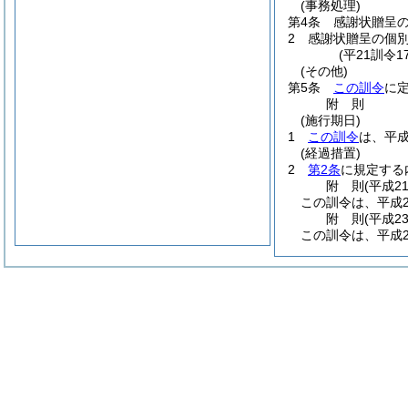
(事務処理)
第4条
感謝状贈呈
2
感謝状贈呈の個
(平21訓令
(その他)
第5条
この訓令
に
附
則
(施行期日)
1
この訓令
は、平成
(経過措置)
2
第2条
に規定する
附
則
(平成2
この訓令は、平成2
附
則
(平成2
この訓令は、平成2