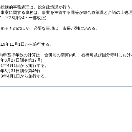
の総括的事務処理は、総合政策課が行う。
別事案に関する事務は、事案を主管する課等が総合政策課と合議の上処
17・平23訓令4・一部改正)
定めるもののほか、必要な事項は、市長が別に定める。
19年11月1日から施行する。
内申基準年数の計算は、合併前の南河内町、石橋町及び国分寺町におけ
1年3月27日
訓令第17号)
1年4月1日から施行する。
3年3月31日
訓令第4号)
3年4月1日から施行する。