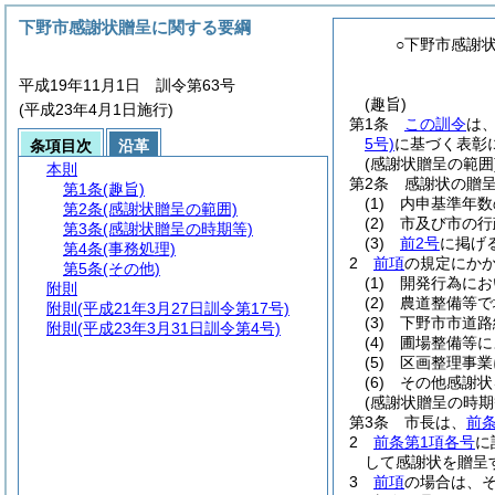
下野市感謝状贈呈に関する要綱
○下野市感謝
平成19年11月1日 訓令第63号
(趣旨)
(平成23年4月1日施行)
第1条
この訓令
は
5号)
に基づく表彰
条項目次
沿革
(感謝状贈呈の範囲
本則
第2条
感謝状の贈
第1条
(趣旨)
(1)
内申基準年数
第2条
(感謝状贈呈の範囲)
(2)
市及び市の行
第3条
(感謝状贈呈の時期等)
(3)
前2号
に掲げ
第4条
(事務処理)
2
前項
の規定にか
第5条
(その他)
(1)
開発行為にお
附則
(2)
農道整備等で
附則
(平成21年3月27日訓令第17号)
(3)
下野市市道路
附則
(平成23年3月31日訓令第4号)
(4)
圃場整備等に
(5)
区画整理事業
(6)
その他感謝状
(感謝状贈呈の時期
第3条
市長は、
前
2
前条第1項各号
に
して感謝状を贈呈
3
前項
の場合は、