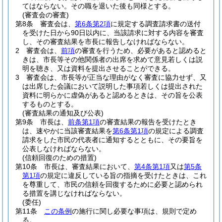
てはならない。
その職を退いた後も同様とする。
(審査会の審査)
第8条
審査会は、
第6条第2項
に規定する調査請求書の送付
を受けた日から90日以内に、当該請求に対する内容を審査
し、その審査結果を市長に報告しなければならない。
2
審査会は、
前項
の審査を行うため、必要があると認めると
きは、市長等その他関係者の出席を求めて意見若しくは説
明を聴き、又は資料を提出させることができる。
3
審査会は、市長等が正当な理由がなく審査に協力せず、又
は出席した会議において説明した事項若しくは提出された
資料に明らかに虚偽があると認めるときは、その旨を公表
するものとする。
(審査結果の通知及び公表)
第9条
市長は、
前条第1項
の審査結果の報告を受けたとき
は、速やかに当該審査結果を
第6条第1項
の規定による調査
請求をした市民の代表者に通知するとともに、その要旨を
公表しなければならない。
(信頼回復のための措置)
第10条
市長は、審査結果において、
第4条第1項
又は
第5条
第1項
の規定に違反している旨の指摘を受けたときは、これ
を尊重して、市民の信頼を回復するために必要と認められ
る措置を講じなければならない。
(委任)
第11条
この条例
の施行に関し必要な事項は、規則で定め
る。