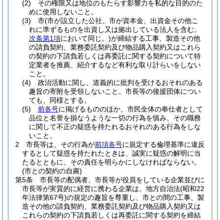
(2)
その権限又は地位のもたらす影響力を私的な目的のた
めに使用しないこと。
(3)
市
(市が設立した公社、市が資本金、出資金その他こ
れに準ずるものを出資し又は拠出している法人を含む。
次条第1項
において同じ。)
が締結する工事、製造その他
の請負契約、業務委託契約及び物品購入契約又はこれら
の契約の下請負若しくは再委託に関する契約について特
定業者を推薦、紹介するなど有利な取り計らいをしない
こと。
(4)
政治活動に関し、道義的に批判を受けるおそれのある
趣旨の寄附を受領しないこと。
市長等の後援団体につい
ても、同様とする。
(5)
前各号
に掲げるもののほか、市民全体の奉仕者として
品位と名誉を損なうような一切の行為を慎み、その職務
に関して不正の疑惑を持たれるおそれのある行為をしな
いこと。
2
市長等は、その行為が
前項各号
に規定する倫理基準に違反
するとして疑惑を持たれたときは、誠実に疑惑の解明に当
たるとともに、その責任を明らかにしなければならない。
(市との契約の自粛)
第5条
市長等の配偶者、市長等が役員をしている企業並びに
市長等が実質的に経営に携わる企業は、地方自治法
(昭和22
年法律第67号)
の規定の趣旨を尊重し、市との間の工事、製
造その他の請負契約、業務委託契約及び物品購入契約又は
これらの契約の下請負若しくは再委託に関する契約を締結