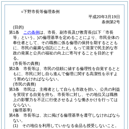
○下野市長等倫理条例
平成20年3月19日
条例第2号
(目的)
第1条
この条例
は、市長、副市長及び教育長
(以下「市長
等」という。)
の倫理基準を定めることにより、市民全体の
奉仕者として、その職務に係る倫理の保持を期するととも
に、市民の厳粛な信託にこたえ、もって清潔で民主的な市
政の発展と公共の福祉の向上に寄与することを目的とす
る。
(市長等の責務)
第2条
市長等は、市民の信頼に値する倫理性を自覚するとと
もに、市民に対し自ら進んで倫理に関する高潔性を示すよ
う努めなければならない。
(市民の責務)
第3条
市民は、主権者として自らも市政を担い、公共の利益
を実現する自覚を持ち、市長等に対し、その地位又は職務
上の影響力を不正に行使させるような働きかけを行っては
ならない。
(倫理基準)
第4条
市長等は、次に掲げる倫理基準を遵守しなければなら
ない。
(1)
その地位を利用していかなる金品も授受しないこと。