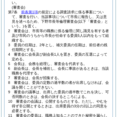
い。
(審査会)
第7条
前条第1項
の規定による調査請求に係る事案につい
て、審査を行い、当該事項について市長に報告し、又は意
見を述べるため、下野市長等倫理審査会
(以下「審査会」と
いう。)
を置く。
2
審査会は、市長等の職務に係る倫理に関し識見を有する者
及び市民のうちから市長が任命する委員5人以内をもって組
織する。
3
委員の任期は、2年とし、補欠委員の任期は、前任者の残
任期間とする。
4
審査会に会長及び副会長1人を置き、委員の互選によって
定める。
5
会長は、会務を総理し、審査会を代表する。
6
副会長は、会長を補佐し、会長に事故があるときは、当該
職務を代理する。
7
審査会は、会長が招集する。
8
審査会は、委員の定数の過半数の者が出席しなければ、会
議を開くことができない。
9
審査会の議事は、出席した委員の過半数でこれを決し、可
否同数のときは、会長の決するところによる。
10
審査会の会議は、公開するものとする。
ただし、やむを
得ず非公開とするときは、出席委員の3分の2以上の同意を
必要とする。
11
審査会の委員は、職務上知ることのできた秘密を漏らし