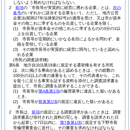
しないよう努めなければならない。
2
前項
の「市長等が実質的に経営に携わる企業」とは、
次の
各号
のいずれかに該当する企業をいう。
ただし、地方公営
企業法
(昭和27年法律第292号)
の適用を受け、又は市が資本
金その他これに準ずるものを出資している企業を除く。
(1)
市長等が資本金その他これらに準ずるものの3分の1以
上を出資している企業
(2)
市長等が定期的にいかなる名目によるかを問わず、金
銭を受領している企業
(3)
その他市長等が実質的に経営に関与していると認めら
れる企業
(市民の調査請求権)
第6条
地方自治法第18条に規定する選挙権を有する市民
は、次に掲げる事由があると認めるときは、その総数の
100分の1以上の者の連署をもって、その代表者から、これ
を疑うに足りる事実を証する資料を添付した調査請求書を
提出して、市長に調査を請求することができる。
(1)
市長等が
第4条第1項
の倫理基準に違反した疑いがある
とき。
(2)
市長等が
前条第1項
の規定に違反した疑いがあると
き。
2
市長は、
前項
の規定による調査請求があったときは、調査
請求書及び添付された資料の写しを、調査を請求された日
から起算して7日以内に、
第7条第1項
に規定する下野市長
等倫理審査会に送付し、その審査を求めなければならな