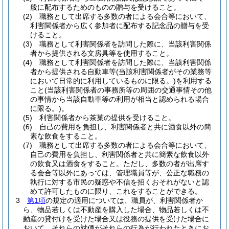
般に配布するためのものの贈与を受けること。
(2)
職務として出席する多数の者による会合等において、
利害関係者から広く参加者に配布する記念品の贈与を受
けること。
(3)
職務として利害関係者を訪問した際に、当該利害関係
者から提供される文房具等を使用すること。
(4)
職務として利害関係者を訪問した際に、当該利害関係
者から提供される自動車等
(当該利害関係者がその業務等
において日常的に利用しているものに限る。)
を利用する
こと
(当該利害関係者の事務所等の周囲の交通事情その他
の事情から当該自動車等の利用が相当と認められる場合
に限る。)
。
(5)
利害関係者から茶菓の提供を受けること。
(6)
自己の費用を負担し、利害関係者と共に酒食以外の簡
素な飲食をすること。
(7)
職務として出席する多数の者による会合等において、
自己の費用を負担し、利害関係者と共に簡素な飲食以外
の飲食又は酒食をすること。
ただし、多数の者が出席す
る会合等以外にあっては、管理職員等が、公正な職務の
執行に対する市民の疑惑や不信を招くおそれがないと認
めて許可したものに限り、これをすることができる。
3
第1項
の規定の適用については、職員が、利害関係者か
ら、物品若しくは不動産を購入した場合、物品若しくは不
動産の貸付けを受けた場合又は役務の提供を受けた場合に
おいて、それらの対価がそれらの行為が行われたときにお