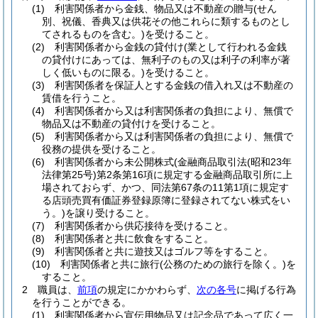
(1)
利害関係者から金銭、物品又は不動産の贈与
(せん
別、祝儀、香典又は供花その他これらに類するものとし
てされるものを含む。)
を受けること。
(2)
利害関係者から金銭の貸付け
(業として行われる金銭
の貸付けにあっては、無利子のもの又は利子の利率が著
しく低いものに限る。)
を受けること。
(3)
利害関係者を保証人とする金銭の借入れ又は不動産の
賃借を行うこと。
(4)
利害関係者から又は利害関係者の負担により、無償で
物品又は不動産の貸付けを受けること。
(5)
利害関係者から又は利害関係者の負担により、無償で
役務の提供を受けること。
(6)
利害関係者から未公開株式
(金融商品取引法
(昭和23年
法律第25号)
第2条第16項に規定する金融商品取引所に上
場されておらず、かつ、同法第67条の11第1項に規定す
る店頭売買有価証券登録原簿に登録されてない株式をい
う。)
を譲り受けること。
(7)
利害関係者から供応接待を受けること。
(8)
利害関係者と共に飲食をすること。
(9)
利害関係者と共に遊技又はゴルフ等をすること。
(10)
利害関係者と共に旅行
(公務のための旅行を除く。)
を
すること。
2
職員は、
前項
の規定にかかわらず、
次の各号
に掲げる行為
を行うことができる。
(1)
利害関係者から宣伝用物品又は記念品であって広く一