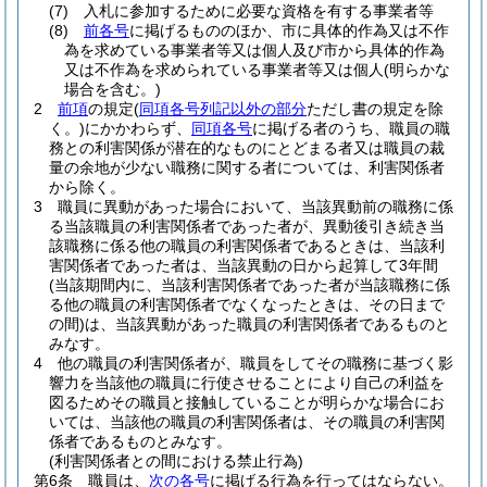
(7)
入札に参加するために必要な資格を有する事業者等
(8)
前各号
に掲げるもののほか、市に具体的作為又は不作
為を求めている事業者等又は個人及び市から具体的作為
又は不作為を求められている事業者等又は個人
(明らかな
場合を含む。)
2
前項
の規定
(
同項各号列記以外の部分
ただし書の規定を除
く。)
にかかわらず、
同項各号
に掲げる者のうち、職員の職
務との利害関係が潜在的なものにとどまる者又は職員の裁
量の余地が少ない職務に関する者については、利害関係者
から除く。
3
職員に異動があった場合において、当該異動前の職務に係
る当該職員の利害関係者であった者が、異動後引き続き当
該職務に係る他の職員の利害関係者であるときは、当該利
害関係者であった者は、当該異動の日から起算して3年間
(当該期間内に、当該利害関係者であった者が当該職務に係
る他の職員の利害関係者でなくなったときは、その日まで
の間)
は、当該異動があった職員の利害関係者であるものと
みなす。
4
他の職員の利害関係者が、職員をしてその職務に基づく影
響力を当該他の職員に行使させることにより自己の利益を
図るためその職員と接触していることが明らかな場合にお
いては、当該他の職員の利害関係者は、その職員の利害関
係者であるものとみなす。
(利害関係者との間における禁止行為)
第6条
職員は、
次の各号
に掲げる行為を行ってはならない。