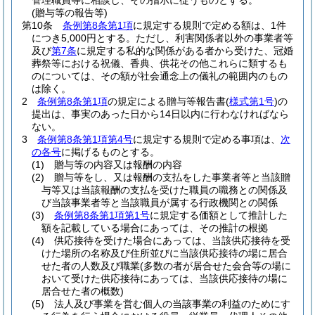
管理職員等に相談し、その指示に従うものとする。
(贈与等の報告等)
第10条
条例第8条第1項
に規定する規則で定める額は、1件
につき5,000円とする。
ただし、利害関係者以外の事業者等
及び
第7条
に規定する私的な関係がある者から受けた、冠婚
葬祭等における祝儀、香典、供花その他これらに類するも
のについては、その額が社会通念上の儀礼の範囲内のもの
は除く。
2
条例第8条第1項
の規定による贈与等報告書
(
様式第1号
)
の
提出は、事実のあった日から14日以内に行わなければなら
ない。
3
条例第8条第1項第4号
に規定する規則で定める事項は、
次
の各号
に掲げるものとする。
(1)
贈与等の内容又は報酬の内容
(2)
贈与等をし、又は報酬の支払をした事業者等と当該贈
与等又は当該報酬の支払を受けた職員の職務との関係及
び当該事業者等と当該職員が属する行政機関との関係
(3)
条例第8条第1項第1号
に規定する価額として推計した
額を記載している場合にあっては、その推計の根拠
(4)
供応接待を受けた場合にあっては、当該供応接待を受
けた場所の名称及び住所並びに当該供応接待の場に居合
せた者の人数及び職業
(多数の者が居合せた会合等の場に
おいて受けた供応接待にあっては、当該供応接待の場に
居合せた者の概数)
(5)
法人及び事業を営む個人の当該事業の利益のためにす