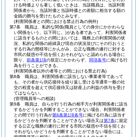
ける時価よりも著しく低いときは、当該職員は、当該利害
関係者から、当該対価と当該時価との差額に相当する額の
金銭の贈与を受けたものとみなす。
(利害関係者との間における禁止行為の例外)
第7条
職員は、私的な関係
(職員としての身分にかかわらな
い関係をいう。以下同じ。)
がある者であって、利害関係者
に該当するものとの間においては、職務上の利害関係の状
況、私的な関係の経緯及び現在の状況並びにその行おうと
する行為の態様等にかんがみ、公正な職務の遂行に対する
市民の疑惑や不信を招くおそれがないと認められる場合に
限り、
前条第1項
の規定にかかわらず、
同項各号
に掲げる行
為を行うことができる。
(利害関係者以外の者等との間における禁止行為)
第8条
職員は、利害関係者に該当しない事業者等であって
も、その者から供応接待を繰り返し受ける等通常一般の社
交の程度を超えて供応接待又は財産上の利益の供与を受け
てはならない。
(管理職員等への相談)
第9条
職員は、自らが行う行為の相手方が利害関係者に該当
するかどうかを判断することができない場合、利害関係者
との間で行う行為が
第6条第1項各号
に掲げる行為に該当す
るかどうかを判断することができない場合又は
第7条
に規定
する公正な職務の遂行に対する市民の疑惑や不信を招くお
それがないかどうかを判断することができない場合には、