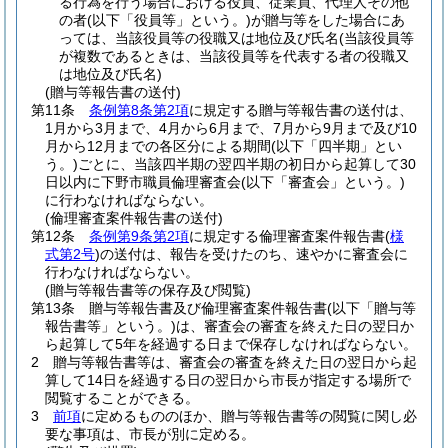
る行為を行う場合における役員、従業員、代理人その他
の者
(以下「役員等」という。)
が贈与等をした場合にあ
っては、当該役員等の役職又は地位及び氏名
(当該役員等
が複数であるときは、当該役員等を代表する者の役職又
は地位及び氏名)
(贈与等報告書の送付)
第11条
条例第8条第2項
に規定する贈与等報告書の送付は、
1月から3月まで、4月から6月まで、7月から9月まで及び10
月から12月までの各区分による期間
(以下「四半期」とい
う。)
ごとに、当該四半期の翌四半期の初日から起算して30
日以内に下野市職員倫理審査会
(以下「審査会」という。)
に行わなければならない。
(倫理審査案件報告書の送付)
第12条
条例第9条第2項
に規定する倫理審査案件報告書
(
様
式第2号
)
の送付は、報告を受けたのち、速やかに審査会に
行わなければならない。
(贈与等報告書等の保存及び閲覧)
第13条
贈与等報告書及び倫理審査案件報告書
(以下「贈与等
報告書等」という。)
は、審査会の審査を終えた日の翌日か
ら起算して5年を経過する日まで保存しなければならない。
2
贈与等報告書等は、審査会の審査を終えた日の翌日から起
算して14日を経過する日の翌日から市長が指定する場所で
閲覧することができる。
3
前項
に定めるもののほか、贈与等報告書等の閲覧に関し必
要な事項は、市長が別に定める。