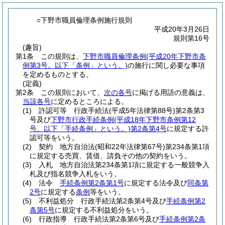
○下野市職員倫理条例施行規則
平成20年3月26日
規則第16号
(趣旨)
第1条
この規則は、
下野市職員倫理条例
(平成20年下野市条
例第3号。以下「条例」という。)
の施行に関し必要な事項
を定めるものとする。
(定義)
第2条
この規則において、
次の各号
に掲げる用語の意義は、
当該各号
に定めるところによる。
(1)
許認可等 行政手続法
(平成5年法律第88号)
第2条第3
号及び
下野市行政手続条例
(平成18年下野市条例第12
号。以下「手続条例」という。)
第2条第4号
に規定する許
認可等をいう。
(2)
契約 地方自治法
(昭和22年法律第67号)
第234条第1項
に規定する売買、賃借、請負その他の契約をいう。
(3)
入札 地方自治法第234条第1項に規定する一般競争入
札及び指名競争入札をいう。
(4)
法令
手続条例第2条第1号
に規定する法令及び
同条第
2号
に規定する
条例
等をいう。
(5)
不利益処分 行政手続法第2条第4号及び
手続条例第2
条第5号
に規定する不利益処分をいう。
(6)
行政指導 行政手続法第2条第6号及び
手続条例第2条