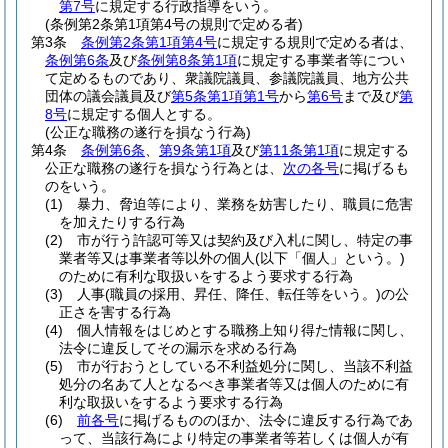
第7号
に規定する行政指導をいう。
(条例第2条第1項第4号の規則で定める者)
第3条
条例第2条第1項第4号
に規定する規則で定める者は、
条例第6条
及び
条例第8条第1項
に規定する事業者等につい
て定めるものであり、衆議院議員、参議院議員、地方公共
団体の議会議員及び
第5条第1項第1号
から
第6号
まで及び
第
8号
に規定する個人とする。
(公正な職務の遂行を損なう行為)
第4条
条例第6条
、
第9条第1項
及び
第11条第1項
に規定する
公正な職務の遂行を損なう行為とは、
次の各号
に掲げるも
のをいう。
(1)
暴力、脅迫等により、業務を妨害したり、職員に危害
を加えたりする行為
(2)
市が行う許認可等又は契約及び入札に関し、特定の事
業者等又は事業者等以外の個人
(以下「個人」という。)
のために有利な取扱いをするよう要求する行為
(3)
人事
(職員の採用、昇任、降任、転任等をいう。)
の公
正さを害する行為
(4)
個人情報をはじめとする職務上知り得た情報に関し、
法令に違反してその漏示を求める行為
(5)
市が行おうとしている不利益処分に関し、当該不利益
処分の名あて人となるべき事業者等又は個人のために有
利な取扱いをするよう要求する行為
(6)
前各号
に掲げるもののほか、法令に違反する行為であ
って、当該行為により特定の事業者等若しくは個人が有