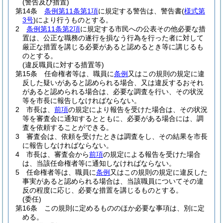
(警告及び措置)
第14条
条例第11条第1項
に規定する警告は、警告書
(
様式第
3号
)
により行うものとする。
2
条例第11条第2項
に規定する市民への公表その他必要な措
置は、公正な職務の遂行を損なう行為を行った者に対して
厳正な措置を講じる必要があると認めるとき等に講じるも
のとする。
(違反職員に対する措置等)
第15条
任命権者等は、職員に
条例
又はこの規則の規定に違
反した疑いがあると認められる場合、又は違反するおそれ
があると認められる場合は、必要な調査を行い、その状況
等を市長に報告しなければならない。
2
市長は、
前項
の規定により報告を受けた場合は、その状況
等を審査会に通知するとともに、必要がある場合には、調
査を依頼することができる。
3
審査会は、依頼を受けたときは調査をし、その結果を市長
に報告しなければならない。
4
市長は、審査会から
前項
の規定による報告を受けた場合
は、当該任命権者等に通知しなければならない。
5
任命権者等は、職員に
条例
又はこの規則の規定に違反した
事実があると認められる場合は、当該職員についてその違
反の程度に応じ、必要な措置を講じるものとする。
(委任)
第16条
この規則に定めるもののほか必要な事項は、別に定
める。