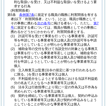
利な取扱いを受け、又は不利益な取扱いを受けるよう要
求する行為
(利害関係者)
第5条
条例第7条
に規定する職員の職務に利害関係を有する
者
(以下「利害関係者」という。)
とは、職員が職務として
その事務に携わる
次の各号
に掲げる者をいう。
ただし、
第7
号
に規定する者については、職員が職務としてその事務に
携わるかどうかにかかわらず、利害関係者とする。
(1)
許認可等を受けて事業を行っている事業者等、許認可
等を申請している事業者等又は個人及び許認可等を申請
しようとしていることが明らかな事業者等又は個人
(2)
補助金等の交付を受けて当該交付の対象となる事務又
は事業を行っている事業者等若しくは個人、補助金等の
交付を申請している事業者等又は個人及び補助金等の交
付を申請しようとしていることが明らかな事業者等又は
個人
(3)
立入検査又は監査
(法令の規定に基づき行われるもの
に限る。)
を受ける事業者等又は個人
(4)
不利益処分をしようとする場合における当該不利益処
分の名あて人となるべき事業者等又は個人
(5)
法令又は行政指導により現に一定の作為又は不作為を
求められている事業者等又は個人
(6)
契約を締結している事業者等又は個人、契約の申込み
をしている事業者等又は個人及び契約の申込みをしよう
としていることが明らかな事業者等又は個人