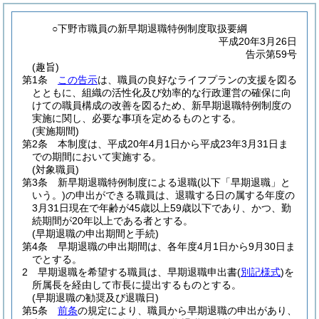
○下野市職員の新早期退職特例制度取扱要綱
平成20年3月26日
告示第59号
(趣旨)
第1条
この告示
は、職員の良好なライフプランの支援を図る
とともに、組織の活性化及び効率的な行政運営の確保に向
けての職員構成の改善を図るため、新早期退職特例制度の
実施に関し、必要な事項を定めるものとする。
(実施期間)
第2条
本制度は、平成20年4月1日から平成23年3月31日ま
での期間において実施する。
(対象職員)
第3条
新早期退職特例制度による退職
(以下「早期退職」と
いう。)
の申出ができる職員は、退職する日の属する年度の
3月31日現在で年齢が45歳以上59歳以下であり、かつ、勤
続期間が20年以上である者とする。
(早期退職の申出期間と手続)
第4条
早期退職の申出期間は、各年度4月1日から9月30日ま
でとする。
2
早期退職を希望する職員は、早期退職申出書
(
別記様式
)
を
所属長を経由して市長に提出するものとする。
(早期退職の勧奨及び退職日)
第5条
前条
の規定により、職員から早期退職の申出があり、