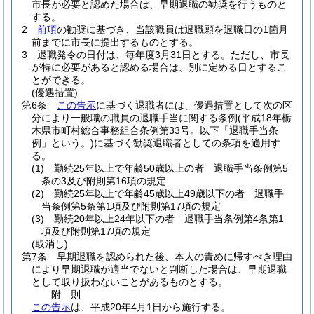
市長が必要と認めた場合は、早期退職の勧奨を行うものと
する。
2
前項
の勧奨に基づき、当該職員は退職願を退職日の1箇月
前までに市長に提出するものとする。
3
退職発令の日付は、毎年度3月31日とする。
ただし、市長
が特に必要があると認める場合は、別に定める日とするこ
とができる。
(優遇措置)
第6条
この告示
に基づく退職者には、優遇措置として次の区
分により一般職の職員の退職手当に関する条例
(平成18年栃
木県市町村総合事務組合条例第33号。以下「退職手当条
例」という。)
に基づく勧奨退職者としての条項を適用す
る。
(1)
勤続25年以上で年齢50歳以上の者 退職手当条例第5
条の3及び附則第16項の規定
(2)
勤続25年以上で年齢45歳以上49歳以下の者 退職手
当条例第5条第1項及び附則第17項の規定
(3)
勤続20年以上24年以下の者 退職手当条例第4条第1
項及び附則第17項の規定
(取消し)
第7条
早期退職を認められた後、本人の責めに帰すべき理由
により早期退職が適当でないと判断した場合は、早期退職
として取り扱わないことがあるものとする。
附
則
この告示
は、平成20年4月1日から施行する。