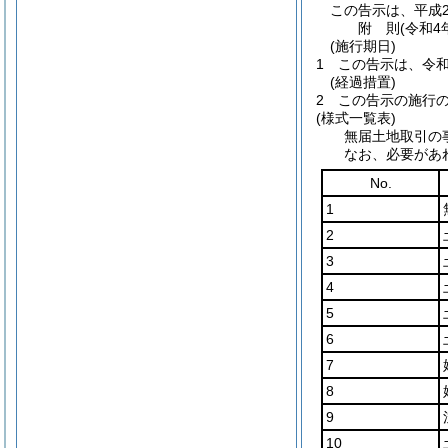
この告示は、平成2
附
則
(令和4
(施行期日)
1
この告示は、令和
(経過措置)
2
この告示の施行
(様式一覧表)
無届土地取引の
なお、必要があ
No.
1
2
3
4
5
6
7
8
9
10