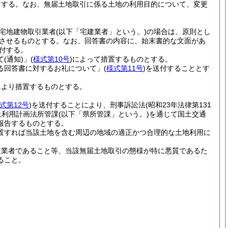
とする。
なお、無届土地取引に係る土地の利用目的について、変更
る宅地建物取引業者
(以下「宅建業者」という。)
の場合は、原則とし
させるものとする。
なお、回答書の内容に、始末書的な文面があ
付する。
て
(通知)
」
(
様式第10号
)
によって措置するものとする。
る回答書に対するお礼について」
(
様式第11号
)
を送付することとす
により措置するものとする。
式第12号
)
を送付することにより、刑事訴訟法
(昭和23年法律第131
土利用計画法所管課
(以下「県所管課」という。)
を通じて国土交通
報告するものとする。
置すれば当該土地を含む周辺の地域の適正かつ合理的な土地利用に
建業者であること等、当該無届土地取引の態様が特に悪質であるた
ること。