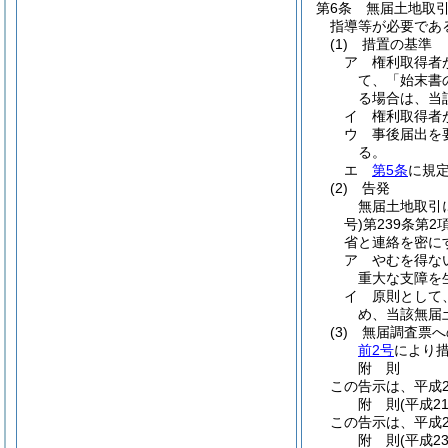
第6条
無届土地取
指導等が必要であ
(1)
措置の基準
ア
権利取得者
て、「始末書
る場合は、当
イ
権利取得者
ウ
事後届出を
る。
エ
第5条
に規
(2)
告発
無届土地取引
号)
第239条第
省と連絡を密に
ア
やむを得な
重大な支障を
イ
原則として
め、当該無届
(3)
無届調査票へ
前2号
により
附
則
この告示は、平成2
附
則
(平成2
この告示は、平成2
附
則
(平成2