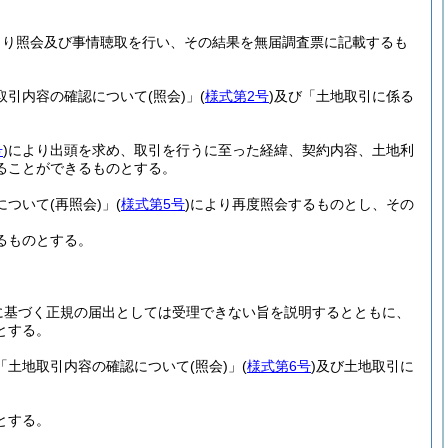
より照会及び事情聴取を行い、その結果を無届調査票に記載するも
取引内容の確認について
(照会)
」
(
様式第2号
)
及び「土地取引に係る
号
)
により出頭を求め、取引を行うに至った経緯、契約内容、土地利
ることができるものとする。
について
(再照会)
」
(
様式第5号
)
により再度照会するものとし、その
るものとする。
に基づく正規の届出としては受理できない旨を説明するとともに、
とする。
「土地取引内容の確認について
(照会)
」
(
様式第6号
)
及び土地取引に
とする。