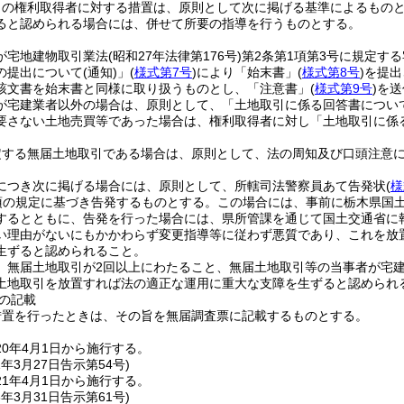
引の権利取得者に対する措置は、原則として次に掲げる基準によるもの
ると認められる場合には、併せて所要の指導を行うものとする。
が宅地建物取引業法
(昭和27年法律第176号)
第2条第1項第3号に規定す
の提出について
(通知)
」
(
様式第7号
)
により「始末書」
(
様式第8号
)
を提出
該文書を始末書と同様に取り扱うものとし、「注意書」
(
様式第9号
)
を送
が宅建業者以外の場合は、原則として、「土地取引に係る回答書につい
要さない土地売買等であった場合は、権利取得者に対し「土地取引に係
定する無届土地取引である場合は、原則として、法の周知及び口頭注意
につき次に掲げる場合には、原則として、所轄司法警察員あて告発状
(
様
2項の規定に基づき告発するものとする。この場合には、事前に栃木県国
するとともに、告発を行った場合には、県所管課を通じて国土交通省に
い理由がないにもかかわらず変更指導等に従わず悪質であり、これを放
生ずると認められること。
、無届土地取引が2回以上にわたること、無届土地取引等の当事者が宅
土地取引を放置すれば法の適正な運用に重大な支障を生ずると認められ
の記載
措置を行ったときは、その旨を無届調査票に記載するものとする。
0年4月1日から施行する。
1年3月27日
告示第54号)
1年4月1日から施行する。
3年3月31日
告示第61号)