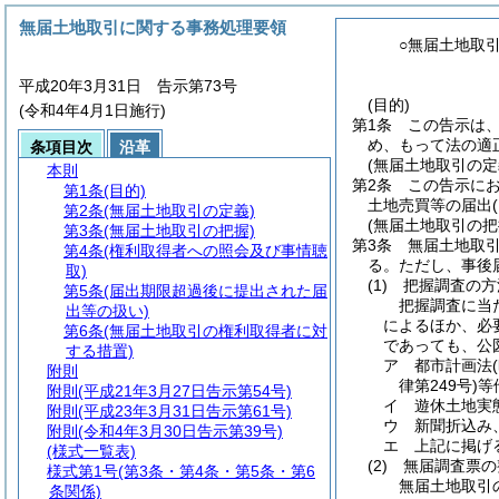
無届土地取引に関する事務処理要領
○無届土地取
平成20年3月31日 告示第73号
(目的)
(令和4年4月1日施行)
第1条
この告示は
め、もって法の適
条項目次
沿革
(無届土地取引の定
本則
第2条
この告示に
第1条
(目的)
土地売買等の届出
第2条
(無届土地取引の定義)
(無届土地取引の把
第3条
(無届土地取引の把握)
第3条
無届土地取
第4条
(権利取得者への照会及び事情聴
る。
ただし、事後
取)
(1)
把握調査の方
第5条
(届出期限超過後に提出された届
把握調査に当
出等の扱い)
によるほか、必
第6条
(無届土地取引の権利取得者に対
であっても、公
する措置)
ア
都市計画法
附則
律第249号)
等
附則
(平成21年3月27日告示第54号)
イ
遊休土地実
附則
(平成23年3月31日告示第61号)
ウ
新聞折込み
附則
(令和4年3月30日告示第39号)
エ
上記に掲げ
(様式一覧表)
(2)
無届調査票の
様式第1号
(第3条・第4条・第5条・第6
無届土地取引
条関係)