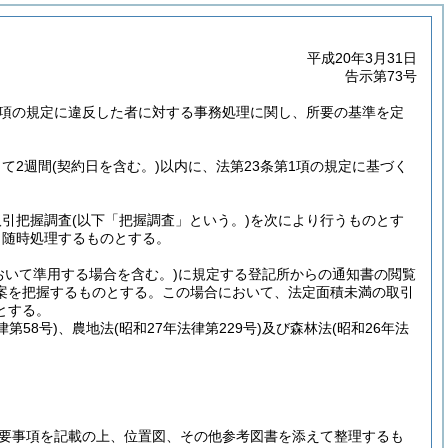
平成20年3月31日
告示第73号
1項の規定に違反した者に対する事務処理に関し、所要の基準を定
て2週間
(契約日を含む。)
以内に、法第23条第1項の規定に基づく
取引把握調査
(以下「把握調査」という。)
を次により行うものとす
、随時処理するものとする。
おいて準用する場合を含む。)
に規定する登記所からの通知書の閲覧
案を把握するものとする。この場合において、法定面積未満の取引
とする。
律第58号)
、農地法
(昭和27年法律第229号)
及び森林法
(昭和26年法
要事項を記載の上、位置図、その他参考図書を添えて整理するも