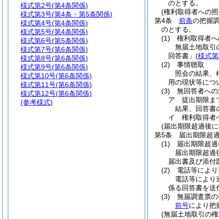
のとする。
様式第2号
(第4条関係)
(権利取得者への照
様式第3号
(第4条・第5条関係)
第4条
前条
の把握
様式第4号
(第4条関係)
のとする。
様式第5号
(第4条関係)
(1)
権利取得者へ
様式第6号
(第5条関係)
無届土地取引
様式第7号
(第6条関係)
回答書」
(
様式第
様式第8号
(第6条関係)
(2)
事情聴取
様式第9号
(第6条関係)
照会の結果、
様式第10号
(第6条関係)
用の現状等につ
様式第11号
(第6条関係)
(3)
無回答者への
様式第12号
(第6条関係)
ア
提出期限ま
(参考様式)
結果、回答書
イ
権利取得者
(届出期限超過後
第5条
届出期限超
(1)
届出期限超過
届出期限超過
届出書及び添付
(2)
電話等により
電話等により
係る回答書を送
(3)
無届調査票の
前号
により把
(無届土地取引の権