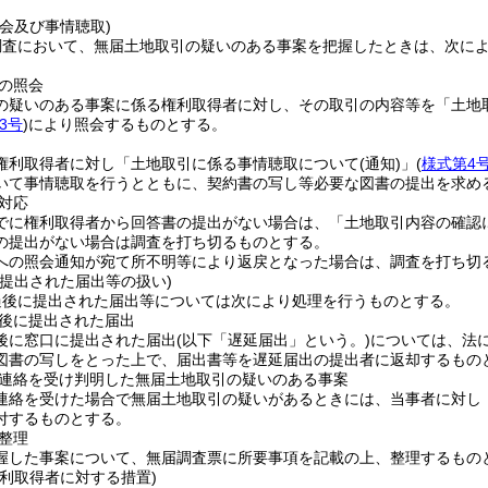
会及び事情聴取)
調査において、無届土地取引の疑いのある事案を把握したときは、次に
の照会
の疑いのある事案に係る権利取得者に対し、その取引の内容等を「土地
3号
)
により照会するものとする。
権利取得者に対し「土地取引に係る事情聴取について
(通知)
」
(
様式第4
いて事情聴取を行うとともに、契約書の写し等必要な図書の提出を求め
対応
でに権利取得者から回答書の提出がない場合は、「土地取引内容の確認
の提出がない場合は調査を打ち切るものとする。
への照会通知が宛て所不明等により返戻となった場合は、調査を打ち切
に提出された届出等の扱い)
過後に提出された届出等については次により処理を行うものとする。
後に提出された届出
後に窓口に提出された届出
(以下「遅延届出」という。)
については、法
図書の写しをとった上で、届出書等を遅延届出の提出者に返却するもの
連絡を受け判明した無届土地取引の疑いのある事案
連絡を受けた場合で無届土地取引の疑いがあるときには、当事者に対し
付するものとする。
整理
握した事案について、無届調査票に所要事項を記載の上、整理するもの
利取得者に対する措置)