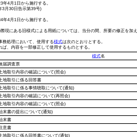
3年4月1日から施行する。
年3月30日
告示第39号)
4年4月1日から施行する。
の際現にある旧様式による用紙については、当分の間、所要の修正を加
事務処理において、使用する
様式
は次のとおりとする。
れば、内容を一部修正して使用するものとする。
様式
名
無届調査票
土地取引内容の確認について
(照会)
土地取引に係る回答書
土地取引に係る事情聴取について
(通知)
土地取引内容の確認について
(再照会)
土地取引内容の確認について
(照会)
始末書の提出について
(通知)
始末書
注意書
土地取引に係る回答書について
(通知)