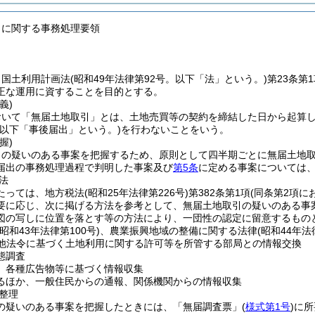
引に関する事務処理要領
、国土利用計画法
(昭和49年法律第92号。以下「法」という。)
第23条第
正な運用に資することを目的とする。
義)
おいて「無届土地取引」とは、土地売買等の契約を締結した日から起算し
(以下「事後届出」という。)
を行わないことをいう。
握)
引の疑いのある事案を把握するため、原則として四半期ごとに無届土地
届出の事務処理過程で判明した事案及び
第5条
に定める事案については
法
たっては、地方税法
(昭和25年法律第226号)
第382条第1項
(同条第2項に
要に応じ、次に掲げる方法を参考として、無届土地取引の疑いのある事
図の写しに位置を落とす等の方法により、一団性の認定に留意するもの
(昭和43年法律第100号)
、農業振興地域の整備に関する法律
(昭和44年法
他法令に基づく土地利用に関する許可等を所管する部局との情報交換
態調査
、各種広告物等に基づく情報収集
るほか、一般住民からの通報、関係機関からの情報収集
整理
の疑いのある事案を把握したときには、「無届調査票」
(
様式第1号
)
に所