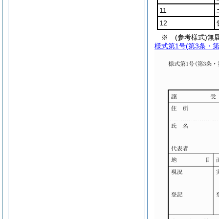
11
12
※ (参考様式)無
様式第1号
(第3条・