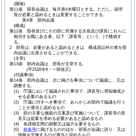
(開催)
第11条
部長会議は、毎月第4木曜日とする。
ただし、副市
長が必要と認めるときは変更することができる。
第4章
部内会議
(構成)
第12条
部長並びにその部に所属する次長及び課長
(これらに
相当する職にある者。以下「課長等」という。)
で構成す
る。
2
部長は、必要があると認めるときは、構成員以外の者を部
内会議に出席させることができる。
(主宰)
第13条
部内会議は、部長が主宰する。
(平25訓令8・一部改正)
(付議事項)
第14条
部内会議は、次に掲げる事項について協議し、又は
調整する。
(1)
庁議において協議された事項で、課長等に周知徹底さ
せる必要のあるもの
(2)
庁議に付すべき事項で、あらかじめ部内で協議を行う
ことが適当と認めるもの
(3)
部の主要な施策の立案及び実施について、課長等の意
見又は提案を求める必要があると認めるもの
(4)
各課相互間の調整又は協力を要するもの
(5)
前各号
に掲げるもののほか、部長が会議に諮り、又は
情報を交換するのが適当と認めるもの