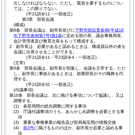
出しなければならない。
ただし、緊急を要するものについ
ては、この限りでない。
(平21訓令11・一部改正)
第3章
部長会議
(構成)
第8条
部長会議は、副市長並びに
下野市部設置条例
(平成18
年下野市条例第7号)
第1条
に定める部の長、議会事務局長、
会計管理者及び教育次長をもって構成する。
2
副市長は、必要があると認めるときは、構成員以外の者を
会議に出席させることができる。
(平21訓令11・平23訓令4・一部改正)
(主宰)
第9条
部長会議は、副市長が招集し、会議を主宰する。
ただ
し、副市長に事故があるときは、総務部長がその職務を代
理する。
(平22訓令32・一部改正)
(付議事項)
第10条
部長会議は、次に掲げる事項について協議し、又は
調整する。
(1)
各部局間の総合調整に関する事項
(2)
庁議付議事項のうち、あらかじめ調整を必要とする事
項
(3)
重要な事務事業の報告及び部局相互間の情報交換
(4)
前3号
に掲げるもののほか、副市長が必要と認める事
項