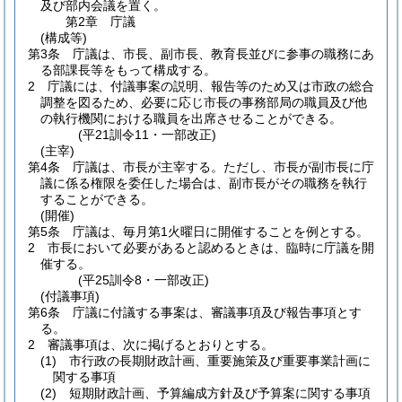
及び部内会議を置く。
第2章
庁議
(構成等)
第3条
庁議は、市長、副市長、教育長並びに参事の職務にあ
る部課長等をもって構成する。
2
庁議には、付議事案の説明、報告等のため又は市政の総合
調整を図るため、必要に応じ市長の事務部局の職員及び他
の執行機関における職員を出席させることができる。
(平21訓令11・一部改正)
(主宰)
第4条
庁議は、市長が主宰する。
ただし、市長が副市長に庁
議に係る権限を委任した場合は、副市長がその職務を執行
することができる。
(開催)
第5条
庁議は、毎月第1火曜日に開催することを例とする。
2
市長において必要があると認めるときは、臨時に庁議を開
催する。
(平25訓令8・一部改正)
(付議事項)
第6条
庁議に付議する事案は、審議事項及び報告事項とす
る。
2
審議事項は、次に掲げるとおりとする。
(1)
市行政の長期財政計画、重要施策及び重要事業計画に
関する事項
(2)
短期財政計画、予算編成方針及び予算案に関する事項