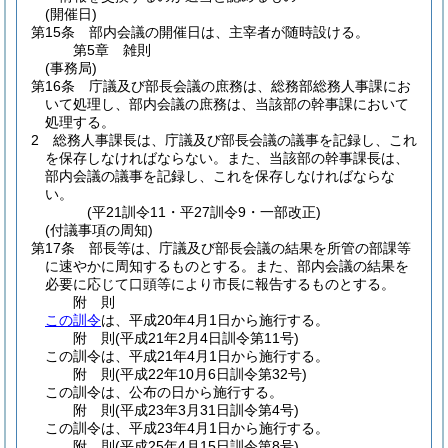
(開催日)
第15条
部内会議の開催日は、主宰者が随時設ける。
第5章
雑則
(事務局)
第16条
庁議及び部長会議の庶務は、総務部総務人事課にお
いて処理し、部内会議の庶務は、当該部の幹事課において
処理する。
2
総務人事課長は、庁議及び部長会議の議事を記録し、これ
を保存しなければならない。
また、当該部の幹事課長は、
部内会議の議事を記録し、これを保存しなければならな
い。
(平21訓令11・平27訓令9・一部改正)
(付議事項の周知)
第17条
部長等は、庁議及び部長会議の結果を所管の部課等
に速やかに周知するものとする。
また、部内会議の結果を
必要に応じて口頭等により市長に報告するものとする。
附
則
この訓令
は、平成20年4月1日から施行する。
附
則
(平成21年2月4日
訓令第11号)
この訓令は、平成21年4月1日から施行する。
附
則
(平成22年10月6日
訓令第32号)
この訓令は、公布の日から施行する。
附
則
(平成23年3月31日
訓令第4号)
この訓令は、平成23年4月1日から施行する。
附
則
(平成25年4月15日
訓令第8号)