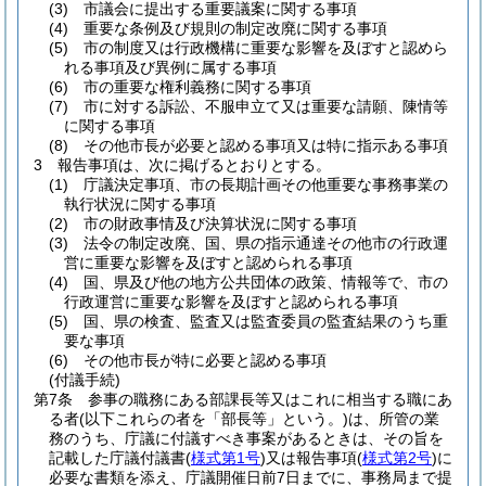
(3)
市議会に提出する重要議案に関する事項
(4)
重要な条例及び規則の制定改廃に関する事項
(5)
市の制度又は行政機構に重要な影響を及ぼすと認めら
れる事項及び異例に属する事項
(6)
市の重要な権利義務に関する事項
(7)
市に対する訴訟、不服申立て又は重要な請願、陳情等
に関する事項
(8)
その他市長が必要と認める事項又は特に指示ある事項
3
報告事項は、次に掲げるとおりとする。
(1)
庁議決定事項、市の長期計画その他重要な事務事業の
執行状況に関する事項
(2)
市の財政事情及び決算状況に関する事項
(3)
法令の制定改廃、国、県の指示通達その他市の行政運
営に重要な影響を及ぼすと認められる事項
(4)
国、県及び他の地方公共団体の政策、情報等で、市の
行政運営に重要な影響を及ぼすと認められる事項
(5)
国、県の検査、監査又は監査委員の監査結果のうち重
要な事項
(6)
その他市長が特に必要と認める事項
(付議手続)
第7条
参事の職務にある部課長等又はこれに相当する職にあ
る者
(以下これらの者を「部長等」という。)
は、所管の業
務のうち、庁議に付議すべき事案があるときは、その旨を
記載した庁議付議書
(
様式第1号
)
又は報告事項
(
様式第2号
)
に
必要な書類を添え、庁議開催日前7日までに、事務局まで提