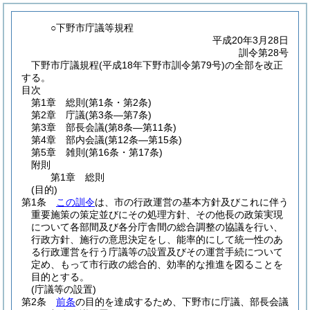
○下野市庁議等規程
平成20年3月28日
訓令第28号
下野市庁議規程(平成18年下野市訓令第79号)の全部を改正
する。
目次
第1章
総則
(第1条・第2条)
第2章
庁議
(第3条―第7条)
第3章
部長会議
(第8条―第11条)
第4章
部内会議
(第12条―第15条)
第5章
雑則
(第16条・第17条)
附則
第1章
総則
(目的)
第1条
この訓令
は、市の行政運営の基本方針及びこれに伴う
重要施策の策定並びにその処理方針、その他長の政策実現
について各部間及び各分庁舎間の総合調整の協議を行い、
行政方針、施行の意思決定をし、能率的にして統一性のあ
る行政運営を行う庁議等の設置及びその運営手続について
定め、もって市行政の総合的、効率的な推進を図ることを
目的とする。
(庁議等の設置)
第2条
前条
の目的を達成するため、下野市に庁議、部長会議