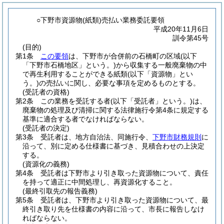
○下野市資源物(紙類)売払い業務委託要領
平成20年11月6日
訓令第45号
(目的)
第1条
この要領
は、下野市が合併前の石橋町の区域
(以下
「下野市石橋地区」という。)
から収集する一般廃棄物の中
で再生利用することができる紙類
(以下「資源物」とい
う。)
の売払いに関し、必要な事項を定めるものとする。
(受託者の資格)
第2条
この業務を受託する者
(以下「受託者」という。)
は、
廃棄物の処理及び清掃に関する法律施行令第4条に規定する
基準に適合する者でなければならない。
(受託者の決定)
第3条
受託者は、地方自治法、同施行令、
下野市財務規則
に
沿って、別に定める仕様書に基づき、見積合わせの上決定
する。
(資源化の義務)
第4条
受託者は下野市より引き取った資源物について、責任
を持って適正に中間処理し、再資源化すること。
(最終引取先の報告義務)
第5条
受託者は、下野市より引き取った資源物について、最
終引き取り先を仕様書の内容に沿って、市長に報告しなけ
ればならない。