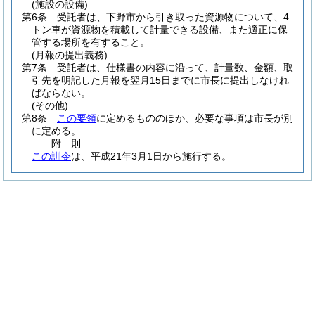
(施設の設備)
第6条
受託者は、下野市から引き取った資源物について、4
トン車が資源物を積載して計量できる設備、また適正に保
管する場所を有すること。
(月報の提出義務)
第7条
受託者は、仕様書の内容に沿って、計量数、金額、取
引先を明記した月報を翌月15日までに市長に提出しなけれ
ばならない。
(その他)
第8条
この要領
に定めるもののほか、必要な事項は市長が別
に定める。
附
則
この訓令
は、平成21年3月1日から施行する。