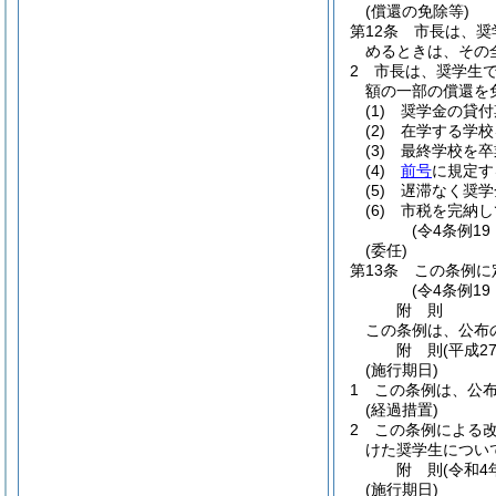
(償還の免除等)
第12条
市長は、奨
めるときは、その
2
市長は、奨学生
額の一部の償還を
(1)
奨学金の貸付
(2)
在学する学校
(3)
最終学校を卒
(4)
前号
に規定す
(5)
遅滞なく奨学
(6)
市税を完納し
(令4条例19
(委任)
第13条
この条例に
(令4条例19
附
則
この条例は、公布
附
則
(平成2
(施行期日)
1
この条例は、公
(経過措置)
2
この条例による改
けた奨学生につい
附
則
(令和4
(施行期日)