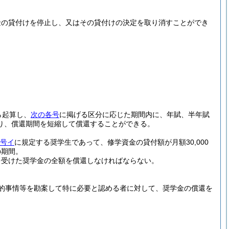
金の貸付けを停止し、又はその貸付けの決定を取り消すことができ
ら起算し、
次の各号
に掲げる区分に応じた期間内に、年賦、半年賦
り、償還期間を短縮して償還することができる。
1号イ
に規定する奨学生であって、修学資金の貸付額が月額30,000
の期間。
を受けた奨学金の全額を償還しなければならない。
的事情等を勘案して特に必要と認める者に対して、奨学金の償還を