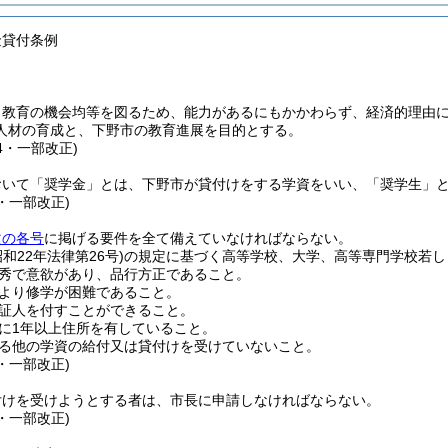
金貸付条例
、教育の機会均等を図るため、能力があるにもかかわらず、経済的理由
人材の育成と、下野市の教育進展を目的とする。
34・一部改正)
おいて「奨学金」とは、下野市が貸付けをする学資をいい、「奨学生」
9・一部改正)
次の各号
に掲げる要件を全て備えていなければならない。
昭和22年法律第26号)
の規定に基づく高等学校、大学、高等専門学校若し
秀で意欲があり、品行方正であること。
より修学が困難であること。
証人を付すことができること。
に1年以上住所を有していること。
る他の学資の給付又は貸付けを受けていないこと。
9・一部改正)
付けを受けようとする者は、市長に申請しなければならない。
9・一部改正)