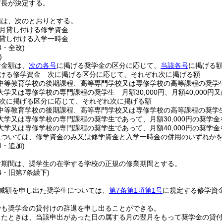
市長が決定する。
類は、次のとおりとする。
月貸し付ける修学資金
貸し付ける入学一時金
4・全改)
)
付金額は、
次の各号
に掲げる奨学金の区分に応じて、
当該各号
に掲げる
ける修学資金 次に掲げる区分に応じて、それぞれ次に掲げる額
中等教育学校の後期課程、高等専門学校又は専修学校の高等課程の奨学生 
学又は専修学校の専門課程の奨学生 月額30,000円、月額40,000円
次に掲げる区分に応じて、それぞれ次に掲げる額
中等教育学校の後期課程、高等専門学校又は専修学校の高等課程の奨学生 1
学又は専修学校の専門課程の奨学生であって、月額30,000円の奨学金を受
学又は専修学校の専門課程の奨学生であって、月額40,000円の奨学金を受
については、修学資金のみ又は修学資金と入学一時金の併用のいずれか
4・追加)
付期間は、奨学生の在学する学校の正規の修業期間とする。
34・旧第7条繰下)
減額を申し出た奨学生については、
第7条第1項第1号
に規定する修学資
でも奨学金の貸付けの辞退を申し出ることができる。
ったときは、当該申出があった日の属する月の翌月をもって奨学金の貸