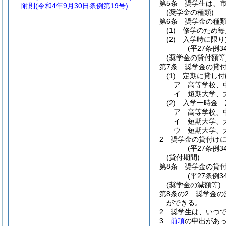
第5条
奨学生は、
附則
(令和4年9月30日条例第19号)
(奨学金の種類)
第6条
奨学金の種
(1)
修学のため毎
(2)
入学時に限り
(平27条例3
(奨学金の貸付額等
第7条
奨学金の貸
(1)
定期に貸し付
ア
高等学校、
イ
短期大学、大
(2)
入学一時金 
ア
高等学校、
イ
短期大学、大
ウ
短期大学、大
2
奨学金の貸付け
(平27条例3
(貸付期間)
第8条
奨学金の貸
(平27条例
(奨学金の減額等)
第8条の2
奨学金の
ができる。
2
奨学生は、いつ
3
前項
の申出があ