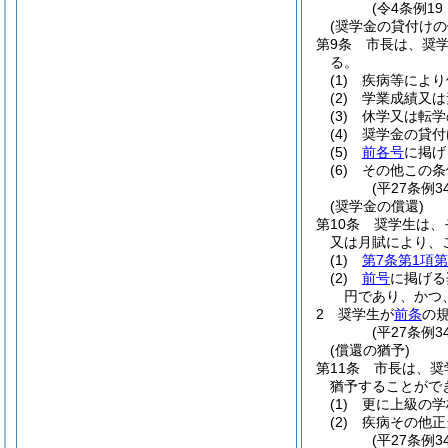
(令4条例19
(奨学金の貸付けの
第9条
市長は、奨
る。
(1)
疾病等により
(2)
学業成績又は
(3)
休学又は転学
(4)
奨学金の貸付
(5)
前各号
に掲げ
(6)
その他この条
(平27条例
(奨学金の償還)
第10条
奨学生は、
又は月賦により、
(1)
第7条第1項第
(2)
前号
に掲げる
円であり、かつ
2
奨学生が
前条
の
(平27条例
(償還の猶予)
第11条
市長は、奨
猶予することがで
(1)
更に上級の学
(2)
疾病その他正
(平27条例3