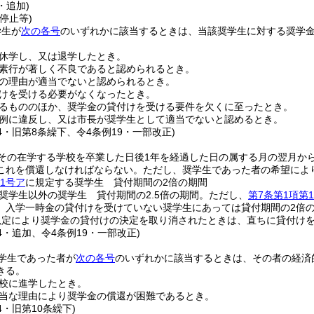
・追加)
停止等)
学生が
次の各号
のいずれかに該当するときは、当該奨学生に対する奨学
休学し、又は退学したとき。
素行が著しく不良であると認められるとき。
の理由が適当でないと認められるとき。
けを受ける必要がなくなったとき。
るもののほか、奨学金の貸付けを受ける要件を欠くに至ったとき。
例に違反し、又は市長が奨学生として適当でないと認めるとき。
34・旧第8条繰下、令4条例19・一部改正)
その在学する学校を卒業した日後1年を経過した日の属する月の翌月か
これを償還しなければならない。
ただし、奨学生であった者の希望によ
1号ア
に規定する奨学生 貸付期間の2倍の期間
奨学生以外の奨学生 貸付期間の2.5倍の期間。
ただし、
第7条第1項第
、入学一時金の貸付けを受けていない奨学生にあっては貸付期間の2倍
規定により奨学金の貸付けの決定を取り消されたときは、直ちに貸付け
34・追加、令4条例19・一部改正)
学生であった者が
次の各号
のいずれかに該当するときは、その者の経済
きる。
校に進学したとき。
当な理由により奨学金の償還が困難であるとき。
4・旧第10条繰下)