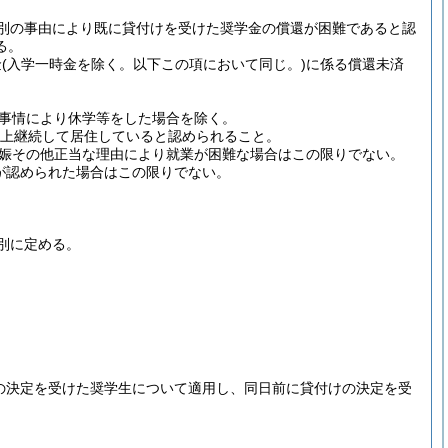
別の事由により既に貸付けを受けた奨学金の償還が困難であると認
る。
金
(入学一時金を除く。以下この項において同じ。)
に係る償還未済
事情により休学等をした場合を除く。
以上継続して居住していると認められること。
娠その他正当な理由により就業が困難な場合はこの限りでない。
が認められた場合はこの限りでない。
別に定める。
けの決定を受けた奨学生について適用し、同日前に貸付けの決定を受