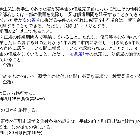
学生又は奨学生であった者が奨学金の償還完了前において死亡その他特
全部若しくは一部の償還を免除し、又は償還期間を延長することができ
であった者が
次の各号
に掲げる要件のいずれにも該当する場合は、奨学
免除することができる。
ただし、免除は1回限りとする。
期間が2年以上であること。
を正規の修業期間内で卒業していること。
ただし、傷病等やむを得ない
業した日の属する月の翌月から1年以内に市内に居住し、引き続き5年
る市内に居住している間に就業していると認められること。
ただし、妊
金の償還をしていること。
ただし、
前条第1号
の規定により償還の猶予
ていること。
・全改)
定めるもののほか、奨学金の貸付けに関し必要な事項は、教育委員会が
・全改)
の日から施行する。
7年9月25日
条例第34号)
布の日から施行する。
正後の下野市奨学金貸付条例の規定は、平成28年4月1日以降に貸付
ては、なお従前の例による。
年9月30日
条例第19号)