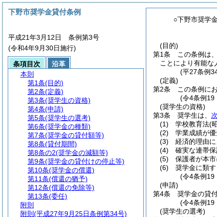
下野市奨学金貸付条例
○下野市奨学
平成21年3月12日 条例第3号
(目的)
(令和4年9月30日施行)
第1条
この条例は
ことにより有能な
条項目次
沿革
(平27条例
本則
(定義)
第1条
(目的)
第2条
この条例に
第2条
(定義)
(令4条例1
第3条
(奨学生の資格)
(奨学生の資格)
第4条
(申請)
第3条
奨学生は、
第5条
(奨学生の選考)
(1)
学校教育法
(
第6条
(奨学金の種類)
(2)
学業成績が優
第7条
(奨学金の貸付額等)
(3)
経済的理由に
第8条
(貸付期間)
(4)
確実な連帯保
第8条の2
(奨学金の減額等)
(5)
保護者が本市
第9条
(奨学金の貸付けの停止等)
(6)
奨学金に類す
第10条
(奨学金の償還)
(令4条例1
第11条
(償還の猶予)
(申請)
第12条
(償還の免除等)
第4条
奨学金の貸
第13条
(委任)
(令4条例1
附則
(奨学生の選考)
附則
(平成27年9月25日条例第34号)