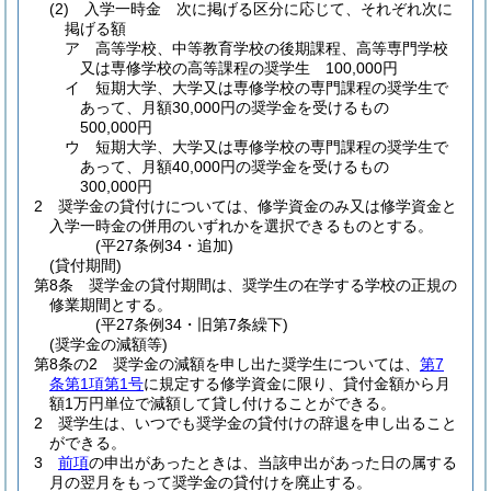
(2)
入学一時金 次に掲げる区分に応じて、それぞれ次に
掲げる額
ア
高等学校、中等教育学校の後期課程、高等専門学校
又は専修学校の高等課程の奨学生 100,000円
イ
短期大学、大学又は専修学校の専門課程の奨学生で
あって、月額30,000円の奨学金を受けるもの
500,000円
ウ
短期大学、大学又は専修学校の専門課程の奨学生で
あって、月額40,000円の奨学金を受けるもの
300,000円
2
奨学金の貸付けについては、修学資金のみ又は修学資金と
入学一時金の併用のいずれかを選択できるものとする。
(平27条例34・追加)
(貸付期間)
第8条
奨学金の貸付期間は、奨学生の在学する学校の正規の
修業期間とする。
(平27条例34・旧第7条繰下)
(奨学金の減額等)
第8条の2
奨学金の減額を申し出た奨学生については、
第7
条第1項第1号
に規定する修学資金に限り、貸付金額から月
額1万円単位で減額して貸し付けることができる。
2
奨学生は、いつでも奨学金の貸付けの辞退を申し出ること
ができる。
3
前項
の申出があったときは、当該申出があった日の属する
月の翌月をもって奨学金の貸付けを廃止する。