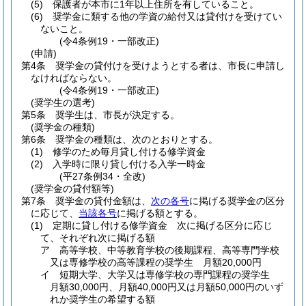
(5)
保護者が本市に1年以上住所を有していること。
(6)
奨学金に類する他の学資の給付又は貸付けを受けてい
ないこと。
(令4条例19・一部改正)
(申請)
第4条
奨学金の貸付けを受けようとする者は、市長に申請し
なければならない。
(令4条例19・一部改正)
(奨学生の選考)
第5条
奨学生は、市長が決定する。
(奨学金の種類)
第6条
奨学金の種類は、次のとおりとする。
(1)
修学のため毎月貸し付ける修学資金
(2)
入学時に限り貸し付ける入学一時金
(平27条例34・全改)
(奨学金の貸付額等)
第7条
奨学金の貸付金額は、
次の各号
に掲げる奨学金の区分
に応じて、
当該各号
に掲げる額とする。
(1)
定期に貸し付ける修学資金 次に掲げる区分に応じ
て、それぞれ次に掲げる額
ア
高等学校、中等教育学校の後期課程、高等専門学校
又は専修学校の高等課程の奨学生 月額20,000円
イ
短期大学、大学又は専修学校の専門課程の奨学生
月額30,000円、月額40,000円又は月額50,000円のいず
れか奨学生の希望する額