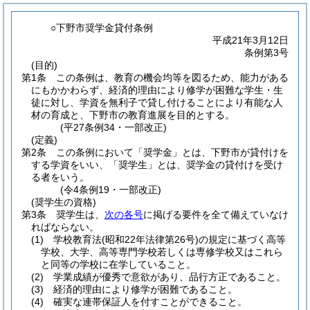
○下野市奨学金貸付条例
平成21年3月12日
条例第3号
(目的)
第1条
この条例は、教育の機会均等を図るため、能力がある
にもかかわらず、経済的理由により修学が困難な学生・生
徒に対し、学資を無利子で貸し付けることにより有能な人
材の育成と、下野市の教育進展を目的とする。
(平27条例34・一部改正)
(定義)
第2条
この条例において「奨学金」とは、下野市が貸付けを
する学資をいい、「奨学生」とは、奨学金の貸付けを受け
る者をいう。
(令4条例19・一部改正)
(奨学生の資格)
第3条
奨学生は、
次の各号
に掲げる要件を全て備えていなけ
ればならない。
(1)
学校教育法
(昭和22年法律第26号)
の規定に基づく高等
学校、大学、高等専門学校若しくは専修学校又はこれら
と同等の学校に在学していること。
(2)
学業成績が優秀で意欲があり、品行方正であること。
(3)
経済的理由により修学が困難であること。
(4)
確実な連帯保証人を付すことができること。