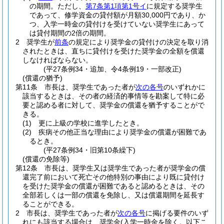
の期間。
ただし、
第7条第1項第1号イ
に規定する奨学生
であって、修学資金の貸付額が月額30,000円であり、か
つ、入学一時金の貸付けを受けていない奨学生にあって
は貸付期間の2倍の期間。
2
奨学生が
前条
の規定により奨学金の貸付けの決定を取り消
されたときは、直ちに貸付けを受けた奨学金の全額を償還
しなければならない。
(平27条例34・追加、令4条例19・一部改正)
(償還の猶予)
第11条
市長は、奨学生であった者が
次の各号
のいずれかに
該当するときは、その者の経済的事情等を勘案して特に必
要と認める者に対して、奨学金の償還を猶予することがで
きる。
(1)
更に上級の学校に進学したとき。
(2)
疾病その他正当な理由により奨学金の償還が困難であ
るとき。
(平27条例34・旧第10条繰下)
(償還の免除等)
第12条
市長は、奨学生又は奨学生であった者が奨学金の償
還完了前において死亡その他特別の事由により既に貸付け
を受けた奨学金の償還が困難であると認めるときは、その
全部若しくは一部の償還を免除し、又は償還期間を延長す
ることができる。
2
市長は、奨学生であった者が
次の各号
に掲げる要件のいず
れにも該当する場合は、奨学金
(入学一時金を除く。以下こ