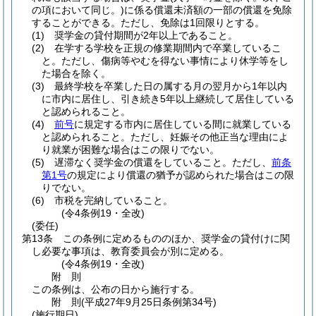
の項において同じ。)
に係る償還未済額の一部の償還を免除
することができる。
ただし、免除は1回限りとする。
(1)
奨学金の貸付期間が2年以上であること。
(2)
在学する学校を正規の修業期間内で卒業しているこ
と。
ただし、傷病等やむを得ない事情により休学等をし
た場合を除く。
(3)
最終学校を卒業した日の属する月の翌月から1年以内
に市内に居住し、引き続き5年以上継続して居住している
と認められること。
(4)
前号
に規定する市内に居住している間に就業している
と認められること。
ただし、妊娠その他正当な理由によ
り就業が困難な場合はこの限りでない。
(5)
遅滞なく奨学金の償還をしていること。
ただし、
前条
第1号
の規定により償還の猶予が認められた場合はこの限
りでない。
(6)
市税を完納していること。
(令4条例19・全改)
(委任)
第13条
この条例に定めるもののほか、奨学金の貸付けに関
し必要な事項は、教育委員会が別に定める。
(令4条例19・全改)
附
則
この条例は、公布の日から施行する。
附
則
(平成27年9月25日
条例第34号)
(施行期日)