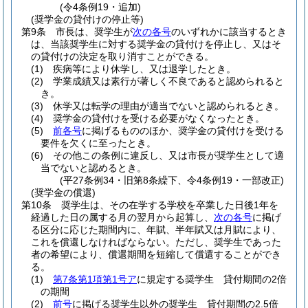
(令4条例19・追加)
(奨学金の貸付けの停止等)
第9条
市長は、奨学生が
次の各号
のいずれかに該当するとき
は、当該奨学生に対する奨学金の貸付けを停止し、又はそ
の貸付けの決定を取り消すことができる。
(1)
疾病等により休学し、又は退学したとき。
(2)
学業成績又は素行が著しく不良であると認められると
き。
(3)
休学又は転学の理由が適当でないと認められるとき。
(4)
奨学金の貸付けを受ける必要がなくなったとき。
(5)
前各号
に掲げるもののほか、奨学金の貸付けを受ける
要件を欠くに至ったとき。
(6)
その他この条例に違反し、又は市長が奨学生として適
当でないと認めるとき。
(平27条例34・旧第8条繰下、令4条例19・一部改正)
(奨学金の償還)
第10条
奨学生は、その在学する学校を卒業した日後1年を
経過した日の属する月の翌月から起算し、
次の各号
に掲げ
る区分に応じた期間内に、年賦、半年賦又は月賦により、
これを償還しなければならない。
ただし、奨学生であった
者の希望により、償還期間を短縮して償還することができ
る。
(1)
第7条第1項第1号ア
に規定する奨学生 貸付期間の2倍
の期間
(2)
前号
に掲げる奨学生以外の奨学生 貸付期間の2.5倍