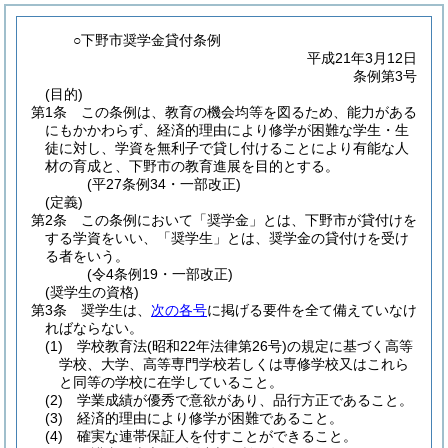
○下野市奨学金貸付条例
平成21年3月12日
条例第3号
(目的)
第1条
この条例は、教育の機会均等を図るため、能力がある
にもかかわらず、経済的理由により修学が困難な学生・生
徒に対し、学資を無利子で貸し付けることにより有能な人
材の育成と、下野市の教育進展を目的とする。
(平27条例34・一部改正)
(定義)
第2条
この条例において「奨学金」とは、下野市が貸付けを
する学資をいい、「奨学生」とは、奨学金の貸付けを受け
る者をいう。
(令4条例19・一部改正)
(奨学生の資格)
第3条
奨学生は、
次の各号
に掲げる要件を全て備えていなけ
ればならない。
(1)
学校教育法
(昭和22年法律第26号)
の規定に基づく高等
学校、大学、高等専門学校若しくは専修学校又はこれら
と同等の学校に在学していること。
(2)
学業成績が優秀で意欲があり、品行方正であること。
(3)
経済的理由により修学が困難であること。
(4)
確実な連帯保証人を付すことができること。