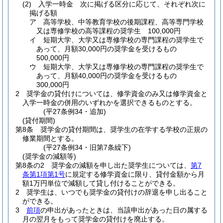
(2)
入学一時金 次に掲げる区分に応じて、それぞれ次に
掲げる額
ア
高等学校、中等教育学校の後期課程、高等専門学校
又は専修学校の高等課程の奨学生 100,000円
イ
短期大学、大学又は専修学校の専門課程の奨学生で
あって、月額30,000円の奨学金を受けるもの
500,000円
ウ
短期大学、大学又は専修学校の専門課程の奨学生で
あって、月額40,000円の奨学金を受けるもの
300,000円
2
奨学金の貸付けについては、修学資金のみ又は修学資金と
入学一時金の併用のいずれかを選択できるものとする。
(平27条例34・追加)
(貸付期間)
第8条
奨学金の貸付期間は、奨学生の在学する学校の正規の
修業期間とする。
(平27条例34・旧第7条繰下)
(奨学金の減額等)
第8条の2
奨学金の減額を申し出た奨学生については、
第7
条第1項第1号
に規定する修学資金に限り、貸付金額から月
額1万円単位で減額して貸し付けることができる。
2
奨学生は、いつでも奨学金の貸付けの辞退を申し出ること
ができる。
3
前項
の申出があったときは、当該申出があった日の属する
月の翌月をもって奨学金の貸付けを廃止する。