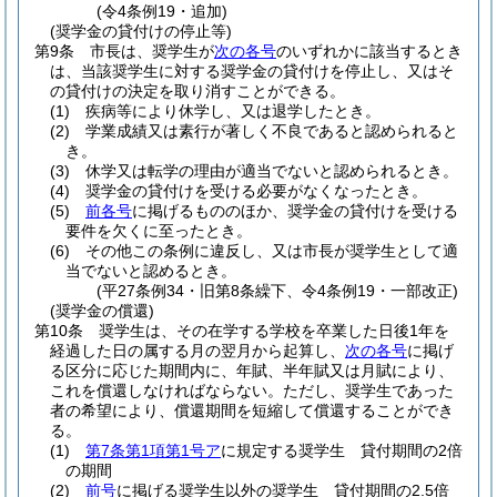
(令4条例19・追加)
(奨学金の貸付けの停止等)
第9条
市長は、奨学生が
次の各号
のいずれかに該当するとき
は、当該奨学生に対する奨学金の貸付けを停止し、又はそ
の貸付けの決定を取り消すことができる。
(1)
疾病等により休学し、又は退学したとき。
(2)
学業成績又は素行が著しく不良であると認められると
き。
(3)
休学又は転学の理由が適当でないと認められるとき。
(4)
奨学金の貸付けを受ける必要がなくなったとき。
(5)
前各号
に掲げるもののほか、奨学金の貸付けを受ける
要件を欠くに至ったとき。
(6)
その他この条例に違反し、又は市長が奨学生として適
当でないと認めるとき。
(平27条例34・旧第8条繰下、令4条例19・一部改正)
(奨学金の償還)
第10条
奨学生は、その在学する学校を卒業した日後1年を
経過した日の属する月の翌月から起算し、
次の各号
に掲げ
る区分に応じた期間内に、年賦、半年賦又は月賦により、
これを償還しなければならない。
ただし、奨学生であった
者の希望により、償還期間を短縮して償還することができ
る。
(1)
第7条第1項第1号ア
に規定する奨学生 貸付期間の2倍
の期間
(2)
前号
に掲げる奨学生以外の奨学生 貸付期間の2.5倍