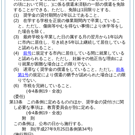
の項において同じ。)
に係る償還未済額の一部の償還を免除
することができる。
ただし、免除は1回限りとする。
(1)
奨学金の貸付期間が2年以上であること。
(2)
在学する学校を正規の修業期間内で卒業しているこ
と。
ただし、傷病等やむを得ない事情により休学等をし
た場合を除く。
(3)
最終学校を卒業した日の属する月の翌月から1年以内
に市内に居住し、引き続き5年以上継続して居住している
と認められること。
(4)
前号
に規定する市内に居住している間に就業している
と認められること。
ただし、妊娠その他正当な理由によ
り就業が困難な場合はこの限りでない。
(5)
遅滞なく奨学金の償還をしていること。
ただし、
前条
第1号
の規定により償還の猶予が認められた場合はこの限
りでない。
(6)
市税を完納していること。
(令4条例19・全改)
(委任)
第13条
この条例に定めるもののほか、奨学金の貸付けに関
し必要な事項は、教育委員会が別に定める。
(令4条例19・全改)
附
則
この条例は、公布の日から施行する。
附
則
(平成27年9月25日
条例第34号)
(施行期日)