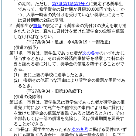
の期間。
ただし、
第7条第1項第1号イ
に規定する奨学生
であって、修学資金の貸付額が月額30,000円であり、か
つ、入学一時金の貸付けを受けていない奨学生にあって
は貸付期間の2倍の期間。
2
奨学生が
前条
の規定により奨学金の貸付けの決定を取り消
されたときは、直ちに貸付けを受けた奨学金の全額を償還
しなければならない。
(平27条例34・追加、令4条例19・一部改正)
(償還の猶予)
第11条
市長は、奨学生であった者が
次の各号
のいずれかに
該当するときは、その者の経済的事情等を勘案して特に必
要と認める者に対して、奨学金の償還を猶予することがで
きる。
(1)
更に上級の学校に進学したとき。
(2)
疾病その他正当な理由により奨学金の償還が困難であ
るとき。
(平27条例34・旧第10条繰下)
(償還の免除等)
第12条
市長は、奨学生又は奨学生であった者が奨学金の償
還完了前において死亡その他特別の事由により既に貸付け
を受けた奨学金の償還が困難であると認めるときは、その
全部若しくは一部の償還を免除し、又は償還期間を延長す
ることができる。
2
市長は、奨学生であった者が
次の各号
に掲げる要件のいず
れにも該当する場合は、奨学金
(入学一時金を除く。以下こ