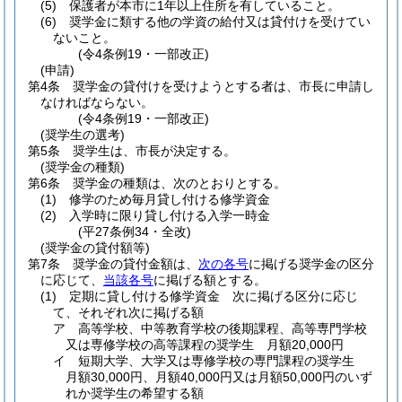
(5)
保護者が本市に1年以上住所を有していること。
(6)
奨学金に類する他の学資の給付又は貸付けを受けてい
ないこと。
(令4条例19・一部改正)
(申請)
第4条
奨学金の貸付けを受けようとする者は、市長に申請し
なければならない。
(令4条例19・一部改正)
(奨学生の選考)
第5条
奨学生は、市長が決定する。
(奨学金の種類)
第6条
奨学金の種類は、次のとおりとする。
(1)
修学のため毎月貸し付ける修学資金
(2)
入学時に限り貸し付ける入学一時金
(平27条例34・全改)
(奨学金の貸付額等)
第7条
奨学金の貸付金額は、
次の各号
に掲げる奨学金の区分
に応じて、
当該各号
に掲げる額とする。
(1)
定期に貸し付ける修学資金 次に掲げる区分に応じ
て、それぞれ次に掲げる額
ア
高等学校、中等教育学校の後期課程、高等専門学校
又は専修学校の高等課程の奨学生 月額20,000円
イ
短期大学、大学又は専修学校の専門課程の奨学生
月額30,000円、月額40,000円又は月額50,000円のいず
れか奨学生の希望する額