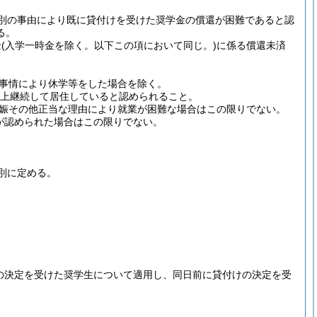
別の事由により既に貸付けを受けた奨学金の償還が困難であると認
る。
金
(入学一時金を除く。以下この項において同じ。)
に係る償還未済
事情により休学等をした場合を除く。
以上継続して居住していると認められること。
娠その他正当な理由により就業が困難な場合はこの限りでない。
が認められた場合はこの限りでない。
別に定める。
けの決定を受けた奨学生について適用し、同日前に貸付けの決定を受