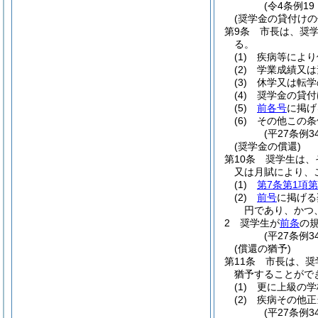
(令4条例19
(奨学金の貸付けの
第9条
市長は、奨
る。
(1)
疾病等により
(2)
学業成績又は
(3)
休学又は転学
(4)
奨学金の貸付
(5)
前各号
に掲げ
(6)
その他この条
(平27条例
(奨学金の償還)
第10条
奨学生は、
又は月賦により、
(1)
第7条第1項第
(2)
前号
に掲げる
円であり、かつ
2
奨学生が
前条
の
(平27条例
(償還の猶予)
第11条
市長は、奨
猶予することがで
(1)
更に上級の学
(2)
疾病その他正
(平27条例3