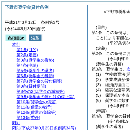
下野市奨学金貸付条例
○下野市奨学
平成21年3月12日 条例第3号
(目的)
(令和4年9月30日施行)
第1条
この条例は
ことにより有能な
条項目次
沿革
(平27条例
本則
(定義)
第1条
(目的)
第2条
この条例に
第2条
(定義)
(令4条例1
第3条
(奨学生の資格)
(奨学生の資格)
第4条
(申請)
第3条
奨学生は、
第5条
(奨学生の選考)
(1)
学校教育法
(
第6条
(奨学金の種類)
(2)
学業成績が優
第7条
(奨学金の貸付額等)
(3)
経済的理由に
第8条
(貸付期間)
(4)
確実な連帯保
第8条の2
(奨学金の減額等)
(5)
保護者が本市
第9条
(奨学金の貸付けの停止等)
(6)
奨学金に類す
第10条
(奨学金の償還)
(令4条例1
第11条
(償還の猶予)
(申請)
第12条
(償還の免除等)
第4条
奨学金の貸
第13条
(委任)
(令4条例1
附則
(奨学生の選考)
附則
(平成27年9月25日条例第34号)