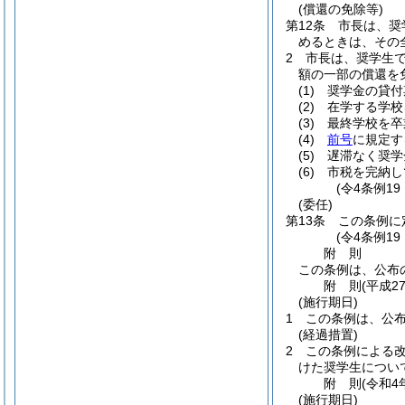
(償還の免除等)
第12条
市長は、奨
めるときは、その
2
市長は、奨学生
額の一部の償還を
(1)
奨学金の貸付
(2)
在学する学校
(3)
最終学校を卒
(4)
前号
に規定す
(5)
遅滞なく奨学
(6)
市税を完納し
(令4条例19
(委任)
第13条
この条例に
(令4条例19
附
則
この条例は、公布
附
則
(平成2
(施行期日)
1
この条例は、公
(経過措置)
2
この条例による改
けた奨学生につい
附
則
(令和4
(施行期日)