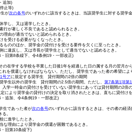
・追加)
停止等)
学生が
次の各号
のいずれかに該当するときは、当該奨学生に対する奨学
休学し、又は退学したとき。
素行が著しく不良であると認められるとき。
の理由が適当でないと認められるとき。
けを受ける必要がなくなったとき。
るもののほか、奨学金の貸付けを受ける要件を欠くに至ったとき。
例に違反し、又は市長が奨学生として適当でないと認めるとき。
34・旧第8条繰下、令4条例19・一部改正)
その在学する学校を卒業した日後1年を経過した日の属する月の翌月か
これを償還しなければならない。
ただし、奨学生であった者の希望によ
1号ア
に規定する奨学生 貸付期間の2倍の期間
奨学生以外の奨学生 貸付期間の2.5倍の期間。
ただし、
第7条第1項第
、入学一時金の貸付けを受けていない奨学生にあっては貸付期間の2倍
規定により奨学金の貸付けの決定を取り消されたときは、直ちに貸付け
34・追加、令4条例19・一部改正)
学生であった者が
次の各号
のいずれかに該当するときは、その者の経済
きる。
校に進学したとき。
当な理由により奨学金の償還が困難であるとき。
4・旧第10条繰下)