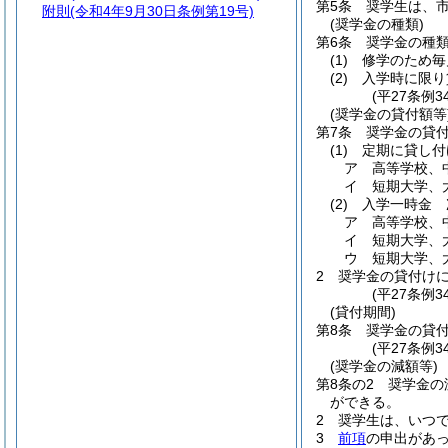
第5条
奨学生は、
附則
(令和4年9月30日条例第19号)
(奨学金の種類)
第6条
奨学金の種
(1)
修学のため毎
(2)
入学時に限り
(平27条例3
(奨学金の貸付額等
第7条
奨学金の貸
(1)
定期に貸し付
ア
高等学校、
イ
短期大学、大
(2)
入学一時金 
ア
高等学校、
イ
短期大学、大
ウ
短期大学、大
2
奨学金の貸付け
(平27条例3
(貸付期間)
第8条
奨学金の貸
(平27条例
(奨学金の減額等)
第8条の2
奨学金の
ができる。
2
奨学生は、いつ
3
前項
の申出があ