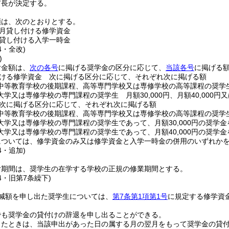
市長が決定する。
類は、次のとおりとする。
月貸し付ける修学資金
貸し付ける入学一時金
4・全改)
)
付金額は、
次の各号
に掲げる奨学金の区分に応じて、
当該各号
に掲げる
ける修学資金 次に掲げる区分に応じて、それぞれ次に掲げる額
中等教育学校の後期課程、高等専門学校又は専修学校の高等課程の奨学生 
学又は専修学校の専門課程の奨学生 月額30,000円、月額40,000円
次に掲げる区分に応じて、それぞれ次に掲げる額
中等教育学校の後期課程、高等専門学校又は専修学校の高等課程の奨学生 1
学又は専修学校の専門課程の奨学生であって、月額30,000円の奨学金を受
学又は専修学校の専門課程の奨学生であって、月額40,000円の奨学金を受
については、修学資金のみ又は修学資金と入学一時金の併用のいずれか
4・追加)
付期間は、奨学生の在学する学校の正規の修業期間とする。
34・旧第7条繰下)
減額を申し出た奨学生については、
第7条第1項第1号
に規定する修学資
でも奨学金の貸付けの辞退を申し出ることができる。
ったときは、当該申出があった日の属する月の翌月をもって奨学金の貸