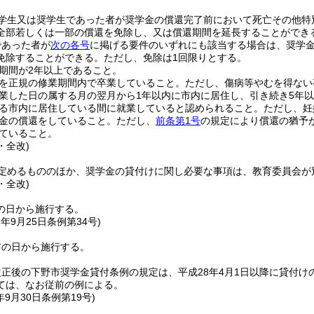
学生又は奨学生であった者が奨学金の償還完了前において死亡その他特
全部若しくは一部の償還を免除し、又は償還期間を延長することができ
であった者が
次の各号
に掲げる要件のいずれにも該当する場合は、奨学
免除することができる。
ただし、免除は1回限りとする。
期間が2年以上であること。
を正規の修業期間内で卒業していること。
ただし、傷病等やむを得ない
業した日の属する月の翌月から1年以内に市内に居住し、引き続き5年
る市内に居住している間に就業していると認められること。
ただし、妊
金の償還をしていること。
ただし、
前条第1号
の規定により償還の猶予
ていること。
・全改)
定めるもののほか、奨学金の貸付けに関し必要な事項は、教育委員会が
・全改)
の日から施行する。
7年9月25日
条例第34号)
布の日から施行する。
正後の下野市奨学金貸付条例の規定は、平成28年4月1日以降に貸付
ては、なお従前の例による。
年9月30日
条例第19号)