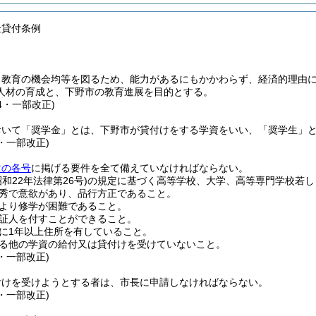
金貸付条例
、教育の機会均等を図るため、能力があるにもかかわらず、経済的理由
人材の育成と、下野市の教育進展を目的とする。
34・一部改正)
おいて「奨学金」とは、下野市が貸付けをする学資をいい、「奨学生」
9・一部改正)
次の各号
に掲げる要件を全て備えていなければならない。
昭和22年法律第26号)
の規定に基づく高等学校、大学、高等専門学校若し
秀で意欲があり、品行方正であること。
より修学が困難であること。
証人を付すことができること。
に1年以上住所を有していること。
る他の学資の給付又は貸付けを受けていないこと。
9・一部改正)
付けを受けようとする者は、市長に申請しなければならない。
9・一部改正)