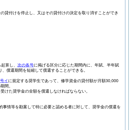
金の貸付けを停止し、又はその貸付けの決定を取り消すことができ
ら起算し、
次の各号
に掲げる区分に応じた期間内に、年賦、半年賦
り、償還期間を短縮して償還することができる。
1号イ
に規定する奨学生であって、修学資金の貸付額が月額30,000
の期間。
を受けた奨学金の全額を償還しなければならない。
的事情等を勘案して特に必要と認める者に対して、奨学金の償還を