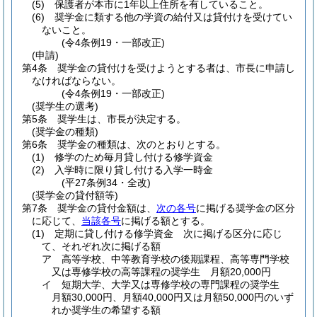
(5)
保護者が本市に1年以上住所を有していること。
(6)
奨学金に類する他の学資の給付又は貸付けを受けてい
ないこと。
(令4条例19・一部改正)
(申請)
第4条
奨学金の貸付けを受けようとする者は、市長に申請し
なければならない。
(令4条例19・一部改正)
(奨学生の選考)
第5条
奨学生は、市長が決定する。
(奨学金の種類)
第6条
奨学金の種類は、次のとおりとする。
(1)
修学のため毎月貸し付ける修学資金
(2)
入学時に限り貸し付ける入学一時金
(平27条例34・全改)
(奨学金の貸付額等)
第7条
奨学金の貸付金額は、
次の各号
に掲げる奨学金の区分
に応じて、
当該各号
に掲げる額とする。
(1)
定期に貸し付ける修学資金 次に掲げる区分に応じ
て、それぞれ次に掲げる額
ア
高等学校、中等教育学校の後期課程、高等専門学校
又は専修学校の高等課程の奨学生 月額20,000円
イ
短期大学、大学又は専修学校の専門課程の奨学生
月額30,000円、月額40,000円又は月額50,000円のいず
れか奨学生の希望する額