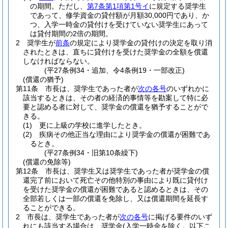
の期間。
ただし、
第7条第1項第1号イ
に規定する奨学生
であって、修学資金の貸付額が月額30,000円であり、か
つ、入学一時金の貸付けを受けていない奨学生にあって
は貸付期間の2倍の期間。
2
奨学生が
前条
の規定により奨学金の貸付けの決定を取り消
されたときは、直ちに貸付けを受けた奨学金の全額を償還
しなければならない。
(平27条例34・追加、令4条例19・一部改正)
(償還の猶予)
第11条
市長は、奨学生であった者が
次の各号
のいずれかに
該当するときは、その者の経済的事情等を勘案して特に必
要と認める者に対して、奨学金の償還を猶予することがで
きる。
(1)
更に上級の学校に進学したとき。
(2)
疾病その他正当な理由により奨学金の償還が困難であ
るとき。
(平27条例34・旧第10条繰下)
(償還の免除等)
第12条
市長は、奨学生又は奨学生であった者が奨学金の償
還完了前において死亡その他特別の事由により既に貸付け
を受けた奨学金の償還が困難であると認めるときは、その
全部若しくは一部の償還を免除し、又は償還期間を延長す
ることができる。
2
市長は、奨学生であった者が
次の各号
に掲げる要件のいず
れにも該当する場合は、奨学金
(入学一時金を除く。以下こ