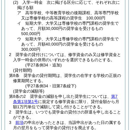
(2)
入学一時金 次に掲げる区分に応じて、それぞれ次に
掲げる額
ア
高等学校、中等教育学校の後期課程、高等専門学校
又は専修学校の高等課程の奨学生 100,000円
イ
短期大学、大学又は専修学校の専門課程の奨学生で
あって、月額30,000円の奨学金を受けるもの
500,000円
ウ
短期大学、大学又は専修学校の専門課程の奨学生で
あって、月額40,000円の奨学金を受けるもの
300,000円
2
奨学金の貸付けについては、修学資金のみ又は修学資金と
入学一時金の併用のいずれかを選択できるものとする。
(平27条例34・追加)
(貸付期間)
第8条
奨学金の貸付期間は、奨学生の在学する学校の正規の
修業期間とする。
(平27条例34・旧第7条繰下)
(奨学金の減額等)
第8条の2
奨学金の減額を申し出た奨学生については、
第7
条第1項第1号
に規定する修学資金に限り、貸付金額から月
額1万円単位で減額して貸し付けることができる。
2
奨学生は、いつでも奨学金の貸付けの辞退を申し出ること
ができる。
3
前項
の申出があったときは、当該申出があった日の属する
月の翌月をもって奨学金の貸付けを廃止する。