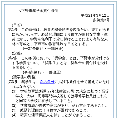
○下野市奨学金貸付条例
平成21年3月12日
条例第3号
(目的)
第1条
この条例は、教育の機会均等を図るため、能力がある
にもかかわらず、経済的理由により修学が困難な学生・生
徒に対し、学資を無利子で貸し付けることにより有能な人
材の育成と、下野市の教育進展を目的とする。
(平27条例34・一部改正)
(定義)
第2条
この条例において「奨学金」とは、下野市が貸付けを
する学資をいい、「奨学生」とは、奨学金の貸付けを受け
る者をいう。
(令4条例19・一部改正)
(奨学生の資格)
第3条
奨学生は、
次の各号
に掲げる要件を全て備えていなけ
ればならない。
(1)
学校教育法
(昭和22年法律第26号)
の規定に基づく高等
学校、大学、高等専門学校若しくは専修学校又はこれら
と同等の学校に在学していること。
(2)
学業成績が優秀で意欲があり、品行方正であること。
(3)
経済的理由により修学が困難であること。
(4)
確実な連帯保証人を付すことができること。