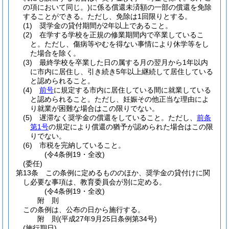
の項において同じ。)
に係る償還未済額の一部の償還を免除
することができる。
ただし、免除は1回限りとする。
(1)
奨学金の貸付期間が2年以上であること。
(2)
在学する学校を正規の修業期間内で卒業しているこ
と。
ただし、傷病等やむを得ない事情により休学等をし
た場合を除く。
(3)
最終学校を卒業した日の属する月の翌月から1年以内
に市内に居住し、引き続き5年以上継続して居住している
と認められること。
(4)
前号
に規定する市内に居住している間に就業している
と認められること。
ただし、妊娠その他正当な理由によ
り就業が困難な場合はこの限りでない。
(5)
遅滞なく奨学金の償還をしていること。
ただし、
前条
第1号
の規定により償還の猶予が認められた場合はこの限
りでない。
(6)
市税を完納していること。
(令4条例19・全改)
(委任)
第13条
この条例に定めるもののほか、奨学金の貸付けに関
し必要な事項は、教育委員会が別に定める。
(令4条例19・全改)
附
則
この条例は、公布の日から施行する。
附
則
(平成27年9月25日
条例第34号)
(施行期日)