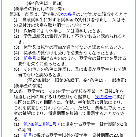
(令4条例19・追加)
(奨学金の貸付けの停止等)
第9条
市長は、奨学生が
次の各号
のいずれかに該当するとき
は、当該奨学生に対する奨学金の貸付けを停止し、又はそ
の貸付けの決定を取り消すことができる。
(1)
疾病等により休学し、又は退学したとき。
(2)
学業成績又は素行が著しく不良であると認められると
き。
(3)
休学又は転学の理由が適当でないと認められるとき。
(4)
奨学金の貸付けを受ける必要がなくなったとき。
(5)
前各号
に掲げるもののほか、奨学金の貸付けを受ける
要件を欠くに至ったとき。
(6)
その他この条例に違反し、又は市長が奨学生として適
当でないと認めるとき。
(平27条例34・旧第8条繰下、令4条例19・一部改正)
(奨学金の償還)
第10条
奨学生は、その在学する学校を卒業した日後1年を
経過した日の属する月の翌月から起算し、
次の各号
に掲げ
る区分に応じた期間内に、年賦、半年賦又は月賦により、
これを償還しなければならない。
ただし、奨学生であった
者の希望により、償還期間を短縮して償還することができ
る。
(1)
第7条第1項第1号ア
に規定する奨学生 貸付期間の2倍
の期間
(2)
前号
に掲げる奨学生以外の奨学生 貸付期間の2.5倍