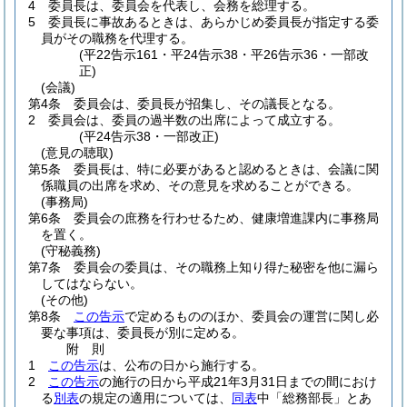
4
委員長は、委員会を代表し、会務を総理する。
5
委員長に事故あるときは、あらかじめ委員長が指定する委
員がその職務を代理する。
(平22告示161・平24告示38・平26告示36・一部改
正)
(会議)
第4条
委員会は、委員長が招集し、その議長となる。
2
委員会は、委員の過半数の出席によって成立する。
(平24告示38・一部改正)
(意見の聴取)
第5条
委員長は、特に必要があると認めるときは、会議に関
係職員の出席を求め、その意見を求めることができる。
(事務局)
第6条
委員会の庶務を行わせるため、健康増進課内に事務局
を置く。
(守秘義務)
第7条
委員会の委員は、その職務上知り得た秘密を他に漏ら
してはならない。
(その他)
第8条
この告示
で定めるもののほか、委員会の運営に関し必
要な事項は、委員長が別に定める。
附
則
1
この告示
は、公布の日から施行する。
2
この告示
の施行の日から平成21年3月31日までの間におけ
る
別表
の規定の適用については、
同表
中「総務部長」とあ