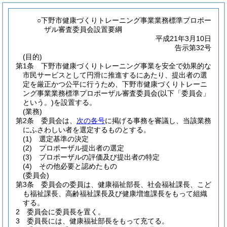
○下野市健康づくりトレーニング事業業務標準プロポー
ザル審査委員会設置要綱
平成21年3月10日
告示第32号
(目的)
第1条
下野市健康づくりトレーニング事業を安全で効果的な
市民サービスとして円滑に推進するにあたり、提出者の選
定を厳正かつ公平に行うため、下野市健康づくりトレーニ
ング事業業務標準プロポーザル審査委員会
(以下「委員会」
という。)
を設置する。
(業務)
第2条
委員会は、
次の各号
に掲げる事務を審議し、当該業務
にふさわしい者を選定するものとする。
(1)
選定基準の決定
(2)
プロポーザル提出者の選定
(3)
プロポーザルの評価及び提出者の特定
(4)
その他必要と認めたもの
(委員会)
第3条
委員会の委員は、健康福祉部長、社会福祉課長、こど
も福祉課長、高齢福祉課長及び健康増進課長をもって組織
する。
2
委員会に委員長を置く。
3
委員長には、健康福祉部長をもって充てる。