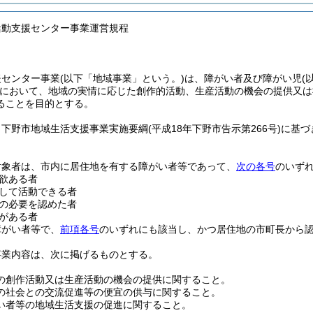
活動支援センター事業運営規程
援センター事業
(以下「地域事業」という。)
は、障がい者及び障がい児
(
において、地域の実情に応じた創作的活動、生産活動の機会の提供又は
ることを目的とする。
、下野市地域生活支援事業実施要綱
(平成18年下野市告示第266号)
に基づ
対象者は、市内に居住地を有する障がい者等であって、
次の各号
のいず
欲ある者
して活動できる者
の必要を認めた者
がある者
障がい者等で、
前項各号
のいずれにも該当し、かつ居住地の市町長から
事業内容は、次に掲げるものとする。
の創作活動又は生産活動の機会の提供に関すること。
の社会との交流促進等の便宜の供与に関すること。
い者等の地域生活支援の促進に関すること。