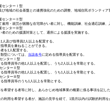
援センターⅠ型
及び地域の社会基盤との連携強化のための調整、地域住民ボランティア
援センターⅡ型
て雇用・就労が困難な在宅障がい者に対し、機能訓練、社会適応訓練、
援センターⅢ型
い者のための援護対策として、通所による援護を実施する。
1人及び指導員2人以上を配置する。
、指導員を兼ねることができる。
者を1人配置する。
る類型については、
当該各号
に定める指導員を配置する。
センターⅠ型
する指導員等の他1人以上を配置し、うち2人以上を常勤とする。
センターⅡ型
する指導員等の他1人以上を配置し、うち1人以上を常勤とする。
センターⅢ型
する指導員等のうち1人以上を常勤とする。
用を希望する者等に対し、あらかじめ地域事業の概要に係る事項を記し
設の利用を希望する者が、施設の見学を経て、1箇月以内の試験的利用を