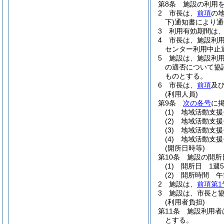
第8条
施設の利用
2
市長は、
前項
の
下)
通知書により通
3
利用有効期間は、
4
市長は、施設利
センター利用中止
5
施設は、施設利
の適否について協
ものとする。
6
市長は、
前項
及
(利用人員)
第9条
次の各号
に
(1)
地域活動支援
(2)
地域活動支援
(3)
地域活動支援
(4)
地域活動支援
(開所日時等)
第10条
施設の開所
(1)
開所日 1週
(2)
開所時間 午
2
施設は、
前項第1
3
施設は、市長と
(利用者負担)
第11条
施設利用者
とする。