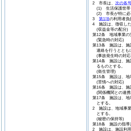
2
市長は、
次の各
(1)
生活保護世帯
(2)
市長が特に必
3
第1項
の利用者負
4
施設は、徴収し
(収益金等の配分)
第12条
地域事業の
(緊急時の対応)
第13条
施設は、施
連絡を行うととも
(事故発生時の対応
第14条
施設は、施
るものとする。
(衛生管理)
第15条
施設は、地
(苦情への対応)
第16条
施設は、施
(関係機関との連携
第17条
施設は、地
とする。
2
施設は、地域事
とする。
(秘密の保持等)
第18条
施設の指導
2
施設は、施設利