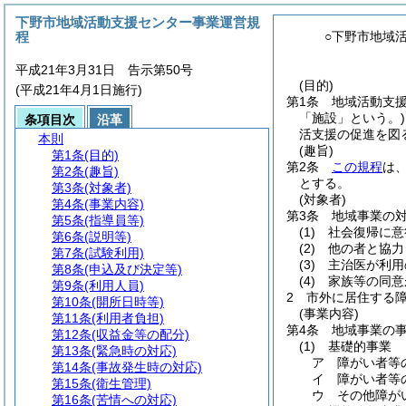
下野市地域活動支援センター事業運営規
程
○下野市地域
平成21年3月31日 告示第50号
(目的)
(平成21年4月1日施行)
第1条
地域活動支
「施設」という。)
条項目次
沿革
活支援の促進を図
本則
(趣旨)
第1条
(目的)
第2条
この規程
は
第2条
(趣旨)
とする。
第3条
(対象者)
(対象者)
第4条
(事業内容)
第3条
地域事業の
第5条
(指導員等)
(1)
社会復帰に意
第6条
(説明等)
(2)
他の者と協力
第7条
(試験利用)
(3)
主治医が利用
第8条
(申込及び決定等)
(4)
家族等の同意
第9条
(利用人員)
2
市外に居住する
第10条
(開所日時等)
(事業内容)
第11条
(利用者負担)
第4条
地域事業の
第12条
(収益金等の配分)
(1)
基礎的事業
第13条
(緊急時の対応)
ア
障がい者等
第14条
(事故発生時の対応)
イ
障がい者等
第15条
(衛生管理)
ウ
その他障が
第16条
(苦情への対応)