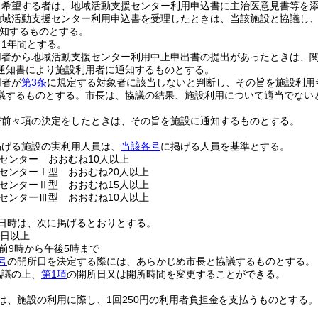
を希望する者は、地域活動支援センター利用申込書に主治医意見書等を
地域活動支援センター利用申込書を受理したときは、当該施設と協議し
知するものとする。
1年間とする。
用者から地域活動支援センター利用中止申出書の提出があったときは、
通知書により施設利用者に通知するものとする。
用者が
第3条
に規定する対象者に該当しないと判断し、その旨を施設利用
議するものとする。
市長は、協議の結果、施設利用について適当でない
び前々項の決定をしたときは、その旨を施設に通知するものとする。
掲げる施設の実利用人員は、
当該各号
に掲げる人員を基準とする。
センター おおむね10人以上
センターⅠ型 おおむね20人以上
センターⅡ型 おおむね15人以上
センターⅢ型 おおむね10人以上
日時は、次に掲げるとおりとする。
5日以上
前9時から午後5時まで
号
の開所日を決定する際には、あらかじめ市長と協議するものとする。
協議の上、
第1項
の開所日又は開所時間を変更することができる。
は、施設の利用に際し、1回250円の利用者負担金を支払うものとする。