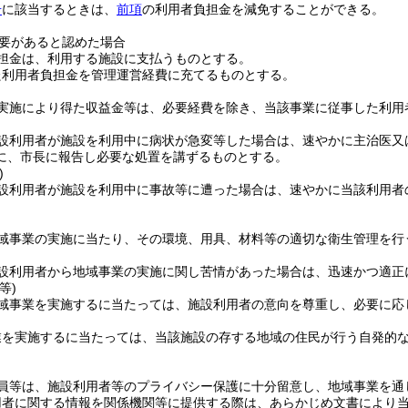
号
に該当するときは、
前項
の利用者負担金を減免することができる。
要があると認めた場合
担金は、利用する施設に支払うものとする。
た利用者負担金を管理運営経費に充てるものとする。
実施により得た収益金等は、必要経費を除き、当該事業に従事した利用
設利用者が施設を利用中に病状が急変等した場合は、速やかに主治医又
に、市長に報告し必要な処置を講ずるものとする。
)
設利用者が施設を利用中に事故等に遭った場合は、速やかに当該利用者
域事業の実施に当たり、その環境、用具、材料等の適切な衛生管理を行
設利用者から地域事業の実施に関し苦情があった場合は、迅速かつ適正
等)
域事業を実施するに当たっては、施設利用者の意向を尊重し、必要に応
業を実施するに当たっては、当該施設の存する地域の住民が行う自発的
員等は、施設利用者等のプライバシー保護に十分留意し、地域事業を通
用者に関する情報を関係機関等に提供する際は、あらかじめ文書により