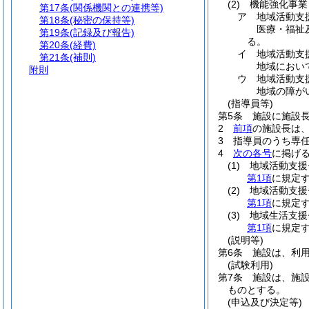
(2)
機能強化事業
第17条
(関係機関との連携等)
ア
地域活動支
第18条
(秘密の保持等)
医療・福祉
第19条
(記録及び報告)
る。
第20条
(経費)
イ
地域活動支
第21条
(補則)
地域におい
附則
ウ
地域活動支
地域の障が
(指導員等)
第5条
施設に施設長
2
前項
の施設長は
3
指導員のうち専任
4
次の各号
に掲げ
(1)
地域活動支援
第1項
に規定
(2)
地域活動支援
第1項
に規定
(3)
地域生活支援
第1項
に規定
(説明等)
第6条
施設は、利
(試験利用)
第7条
施設は、施
ものとする。
(申込及び決定等)