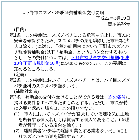
○下野市スズメバチ駆除費補助金交付要綱
平成22年3月19日
告示第38号
(目的)
第1条
この要綱は、スズメバチによる危害を防止し、市民の
安全を確保するため、スズメバチの巣を駆除した市民等
(法
人は除く。)
に対し、予算の範囲内において下野市スズメバ
チ駆除費補助金
(以下「補助金」という。)
を交付するもの
とし、その交付については、
下野市補助金等交付規則
(平成
18年下野市規則第50号)
に定めるもののほか、この要綱に
定めるところによる。
(定義)
第2条
この要綱において「スズメバチ」とは、ハチ目スズメ
バチ亜科のスズメバチ類をいう。
(補助対象者)
第3条
補助金の交付を受けることができる者は、
次の各号
に
掲げる要件をすべて満たすものとする。
ただし、市長が特
に必要と認めた場合は、この限りでない。
(1)
市内においてスズメバチが営巣している建物又は土地
を所有する個人若しくは賃借する個人であること。
(管理
者が管理している場合を除く。)
(2)
駆除業者
(ハチ等の駆除を業とする業者をいう。)
によ
りスズメバチの巣を駆除すること。