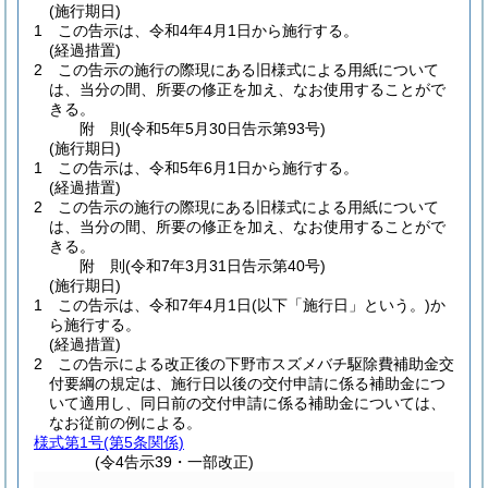
(施行期日)
1
この告示は、令和4年4月1日から施行する。
(経過措置)
2
この告示の施行の際現にある旧様式による用紙について
は、当分の間、所要の修正を加え、なお使用することがで
きる。
附
則
(令和5年5月30日
告示第93号)
(施行期日)
1
この告示は、令和5年6月1日から施行する。
(経過措置)
2
この告示の施行の際現にある旧様式による用紙について
は、当分の間、所要の修正を加え、なお使用することがで
きる。
附
則
(令和7年3月31日
告示第40号)
(施行期日)
1
この告示は、令和7年4月1日
(以下「施行日」という。)
か
ら施行する。
(経過措置)
2
この告示による改正後の下野市スズメバチ駆除費補助金交
付要綱の規定は、施行日以後の交付申請に係る補助金につ
いて適用し、同日前の交付申請に係る補助金については、
なお従前の例による。
様式第1号
(第5条関係)
(令4告示39・一部改正)