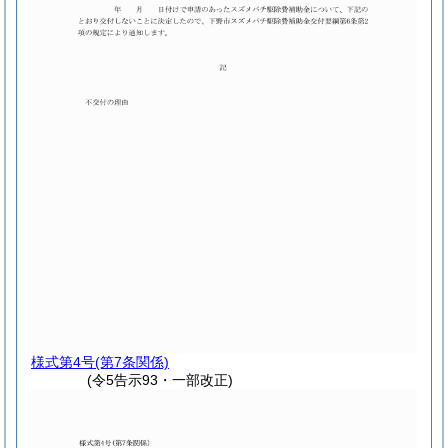
様式第4号
(第7条関係)
(令5告示93・一部改正)