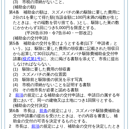
(3)
市税の滞納がないこと。
(補助金の額)
第4条
補助金の額は、スズメバチの巣の駆除に要した費用に
2分の1を乗じて得た額
(当該金額に100円未満の端数が生じ
たときは、その端数を切り捨てる。)
とし、駆除した巣の数
にかかわらず1回につき5,000円を限度とする。
(平26告示39・令7告示40・一部改正)
(補助金の交付申請)
第5条
補助金の交付を受けようとする者
(以下「申請者」と
いう。)
は、駆除に要した費用の領収書に記載された領収日
から起算して30日以内に、スズメバチ駆除費補助金交付申
請書
(
様式第1号
)
に、次に掲げる書類を添えて、市長に提出
しなければならない。
(1)
駆除に要した費用の領収書
(2)
スズメバチの巣の位置図
(3)
駆除前と駆除後の状況を示す写真
(4)
市税の滞納がないことを証明する書類
(5)
その他市長が必要と認める書類
2
前項
の規定による補助金の交付申請は、申請日の属する年
度において、同一の建物又は土地につき1回限りとする。
(補助金の交付決定)
第6条
市長は、
前条
の規定により、スズメバチ駆除費補助金
交付申請書の提出を受けたときは、その内容を審査し、補
助金の交付の可否を決定するものとする。
2
市長は、
前項
の規定により、補助金の交付を決定したとき