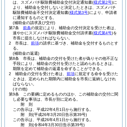
は、スズメバチ駆除費補助金交付決定通知書
(
様式第2号
)
に
より、補助金を交付しないと決定したときは、スズメバチ
駆除費補助金不交付決定通知書
(
様式第3号
)
により、申請者
に通知するものとする。
(補助金の請求及び交付)
第7条
前条
の規定により、補助金の交付決定を受けた者は、
速やかにスズメバチ駆除費補助金交付請求書
(
様式第4号
)
を
市長に提出しなければならない。
2
市長は、
前項
の請求に基づき、補助金を交付するものとす
る。
(補助金の返還)
第8条
市長は、補助金の交付を受けた者が偽りその他不正な
手段により、補助金の交付を受けたと認められるときは、
期限を定めて補助金の返還を命ずることができる。
2
補助金の交付を受けた者は、
前項
に規定する命令を受けた
ときは、定められた期限内に補助金を市長に返納しなけれ
ばならない。
(その他)
第9条
この要綱に定めるもののほか、この補助金の交付に関
し必要な事項は、市長が別に定める。
附
則
この告示は、平成22年4月1日から施行する。
附
則
(平成26年3月20日
告示第39号)
この告示は、平成26年4月1日から施行する。
附
則
(令和4年3月30日
告示第39号)