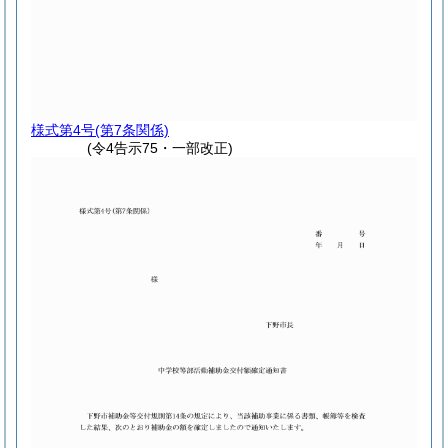
様式第4号
(第7条関係)
(令4告示75・一部改正)