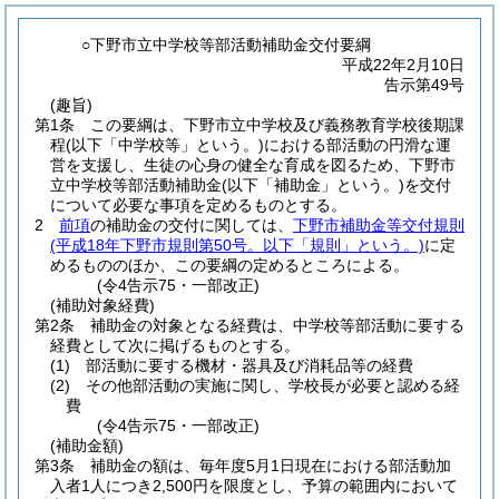
○下野市立中学校等部活動補助金交付要綱
平成22年2月10日
告示第49号
(趣旨)
第1条
この要綱は、下野市立中学校及び義務教育学校後期課
程
(以下「中学校等」という。)
における部活動の円滑な運
営を支援し、生徒の心身の健全な育成を図るため、下野市
立中学校等部活動補助金
(以下「補助金」という。)
を交付
について必要な事項を定めるものとする。
2
前項
の補助金の交付に関しては、
下野市補助金等交付規則
(平成18年下野市規則第50号。以下「規則」という。)
に定
めるもののほか、この要綱の定めるところによる。
(令4告示75・一部改正)
(補助対象経費)
第2条
補助金の対象となる経費は、中学校等部活動に要する
経費として次に掲げるものとする。
(1)
部活動に要する機材・器具及び消耗品等の経費
(2)
その他部活動の実施に関し、学校長が必要と認める経
費
(令4告示75・一部改正)
(補助金額)
第3条
補助金の額は、毎年度5月1日現在における部活動加
入者1人につき2,500円を限度とし、予算の範囲内において