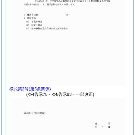
様式第2号
(第5条関係)
(令4告示75・令5告示93・一部改正)