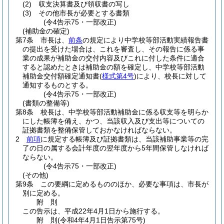
(2)
収支決算書及び領収書の写し
(3)
その他市長が必要とする書類
(令4告示75・一部改正)
(補助金の確定)
第7条
市長は、
前条
の規定により中学校等部活動実績報告書
の提出を受けた場合は、これを審査し、その報告に係る事
業の成果が補助金の交付内容及びこれに付した条件に適合
すると認めたときは補助金の額を確定し、中学校等部活動
補助金交付額確定通知書
(
様式第4号
)
により、校長に対して
通知するものとする。
(令4告示75・一部改正)
(書類の整備等)
第8条
校長は、中学校等部活動補助金に係る収支等を明らか
にした帳簿を備え、かつ、当該収入及び支出等についての
証拠書類を整備保管しておかなければならない。
2
前項
に規定する帳簿及び証拠書類は、当該補助事業等の完
了の日の属する会計年度の翌年度から5年間保管しなければ
ならない。
(令4告示75・一部改正)
(その他)
第9条
この要綱に定めるもののほか、必要な事項は、市長が
別に定める。
附
則
この告示は、平成22年4月1日から施行する。
附
則
(令和4年4月1日
告示第75号)