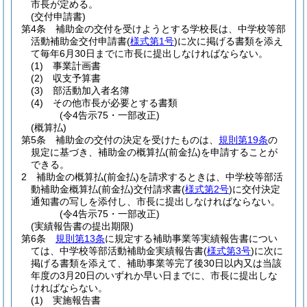
市長が定める。
(交付申請書)
第4条
補助金の交付を受けようとする学校長は、中学校等部
活動補助金交付申請書
(
様式第1号
)
に次に掲げる書類を添え
て毎年6月30日までに市長に提出しなければならない。
(1)
事業計画書
(2)
収支予算書
(3)
部活動加入者名簿
(4)
その他市長が必要とする書類
(令4告示75・一部改正)
(概算払)
第5条
補助金の交付の決定を受けたものは、
規則第19条
の
規定に基づき、補助金の概算払
(前金払)
を申請することが
できる。
2
補助金の概算払
(前金払)
を請求するときは、中学校等部活
動補助金概算払
(前金払)
交付請求書
(
様式第2号
)
に交付決定
通知書の写しを添付し、市長に提出しなければならない。
(令4告示75・一部改正)
(実績報告書の提出期限)
第6条
規則第13条
に規定する補助事業等実績報告書につい
ては、中学校等部活動補助金実績報告書
(
様式第3号
)
に次に
掲げる書類を添えて、補助事業等完了後30日以内又は当該
年度の3月20日のいずれか早い日までに、市長に提出しな
ければならない。
(1)
実施報告書