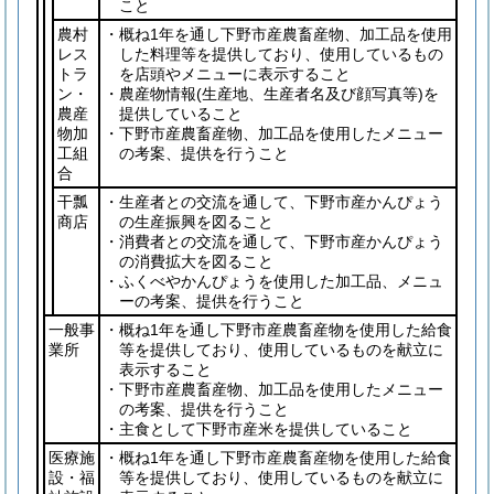
こと
農村
・概ね1年を通し下野市産農畜産物、加工品を使用
レス
した料理等を提供しており、使用しているもの
トラ
を店頭やメニューに表示すること
ン・
・農産物情報
(生産地、生産者名及び顔写真等)
を
農産
提供していること
物加
・下野市産農畜産物、加工品を使用したメニュー
工組
の考案、提供を行うこと
合
干瓢
・生産者との交流を通して、下野市産かんぴょう
商店
の生産振興を図ること
・消費者との交流を通して、下野市産かんぴょう
の消費拡大を図ること
・ふくべやかんぴょうを使用した加工品、メニュ
ーの考案、提供を行うこと
一般事
・概ね1年を通し下野市産農畜産物を使用した給食
業所
等を提供しており、使用しているものを献立に
表示すること
・下野市産農畜産物、加工品を使用したメニュー
の考案、提供を行うこと
・主食として下野市産米を提供していること
医療施
・概ね1年を通し下野市産農畜産物を使用した給食
設・福
等を提供しており、使用しているものを献立に