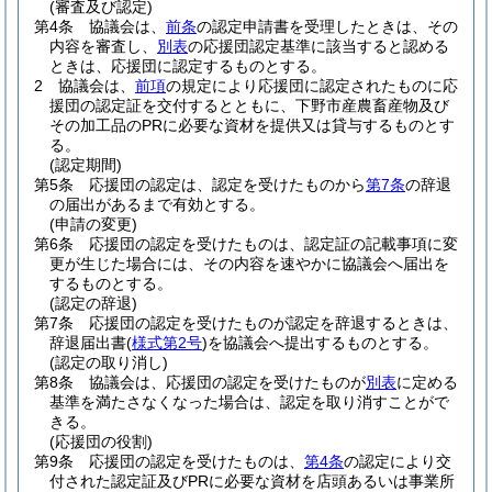
(審査及び認定)
第4条
協議会は、
前条
の認定申請書を受理したときは、その
内容を審査し、
別表
の応援団認定基準に該当すると認める
ときは、応援団に認定するものとする。
2
協議会は、
前項
の規定により応援団に認定されたものに応
援団の認定証を交付するとともに、下野市産農畜産物及び
その加工品のPRに必要な資材を提供又は貸与するものとす
る。
(認定期間)
第5条
応援団の認定は、認定を受けたものから
第7条
の辞退
の届出があるまで有効とする。
(申請の変更)
第6条
応援団の認定を受けたものは、認定証の記載事項に変
更が生じた場合には、その内容を速やかに協議会へ届出を
するものとする。
(認定の辞退)
第7条
応援団の認定を受けたものが認定を辞退するときは、
辞退届出書
(
様式第2号
)
を協議会へ提出するものとする。
(認定の取り消し)
第8条
協議会は、応援団の認定を受けたものが
別表
に定める
基準を満たさなくなった場合は、認定を取り消すことがで
きる。
(応援団の役割)
第9条
応援団の認定を受けたものは、
第4条
の認定により交
付された認定証及びPRに必要な資材を店頭あるいは事業所