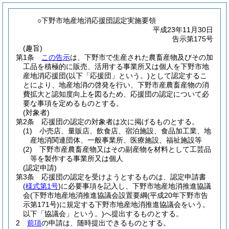
○下野市地産地消応援団認定実施要領
平成23年11月30日
告示第175号
(趣旨)
第1条
この告示
は、下野市で生産された農畜産物及びその加
工品を積極的に販売、活用する事業所又は個人を下野市地
産地消応援団
(以下「応援団」という。)
として認定するこ
とにより、地産地消の啓発を行い、下野市産農畜産物の消
費拡大と認知度向上を図るため、応援団の認定について必
要な事項を定めるものとする。
(対象者)
第2条
応援団の認定の対象者は次に掲げるものとする。
(1)
小売店、量販店、飲食店、宿泊施設、食品加工業、地
産地消関連団体、一般事業所、医療施設、福祉施設等
(2)
下野市産農畜産物又はその副産物を材料として工芸品
等を製作する事業所又は個人
(認定申請)
第3条
応援団の認定を受けようとするものは、認定申請書
(
様式第1号
)
に必要事項を記入し、下野市地産地消推進協議
会
(下野市地産地消推進協議会設置要綱
(平成20年下野市告
示第171号)
に規定する下野市地産地消推進協議会をいう。
以下「協議会」という。)
へ提出するものとする。
2
前項
の申請は、随時提出できるものとする。