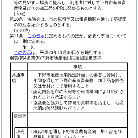
等の見やすい場所に提示し、利用者に対して下野市産農畜
産物及びその加工品のPRに努めるものとする。
(広報)
第10条
協議会は、市の広報等又は報道機関を通じて応援団
の取組を紹介するものとする。
(その他)
第11条
この告示
に定めるもののほか、必要な事項について
は、別に定める。
附
則
この告示
は、平成23年11月30日から施行する。
別表
(第4条関係)下野市地産地消応援団認定基準
事項
共通事
・「下野市地産地消推進計画」の趣旨に賛同し、
項
年間を通して下野市産農畜産物、加工品を販売
又は食材として活用すること
・認定内容を市の広報等や報道機関により紹介さ
れることを承諾すること
・協議会と協力して啓発用資材等を活用し、地産
地消の啓発活動を行うこと
店舗等
小売
・概ね1年を通し下野市産農畜産物、加工品を10
店
品目以上販売していること