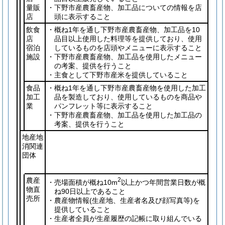
量販
・下野市産農畜産物、加工品についての情報を店
店
頭に表示すること
飲食
・概ね1年を通し下野市産農畜産物、加工品を10
店
品目以上使用した料理等を提供しており、使用
宿泊
しているものを店頭やメニューに表示すること
施設
・下野市産農畜産物、加工品を使用したメニュー
の考案、提供を行うこと
・主食として下野市産米を提供していること
食品
・概ね1年を通し下野市産農畜産物を使用した加工
加工
品を製造しており、使用しているものを商品や
業
パンフレット等に表示すること
・下野市産農畜産物、加工品を使用した加工品の
考案、提供を行うこと
地産地
消関連
団体
農産
2
・売場面積が概ね10m
以上かつ年間営業日数が概
物直
ね90日以上であること
売所
・農産物情報
(生産地、生産者名及び顔写真等)
を
提供していること
・生産者全員が生産履歴の記帳に取り組んでいる