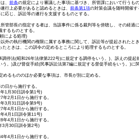
行は、
前条
の規定により審議した事項に基づき、所管課において行うも
の遂行上必要があると認めるときは、
前条第1項
の対策会議を随時開催す
要に応じ、訴訟等の遂行を支援するものとする。
は所管部長の指定する者は、当該事件に係る裁判等を傍聴し、その経過
議するものとする。
頼による処理)
長以外の執行機関の権限に属する事務に関して、訴訟等が提起されたと
ったときは、この訓令の定めるところにより処理するものとする。
事調停法
(昭和26年法律第222号)
に規定する調停をいう。)
、訴えの提起
いう。)
及び督促手続
(民事訴訟法第7編に規定する督促手続をいう。)
に
定めるもののほか必要な事項は、市長が別に定める。
布の日から施行する。
7年1月30日
訓令第1号)
7年2月1日から施行する。
7年3月31日
訓令第9号)
7年4月1日から施行する。
8年4月1日
訓令第11号)
8年4月1日から施行する。
年3月30日
訓令第2号)
4年4月1日から施行する。