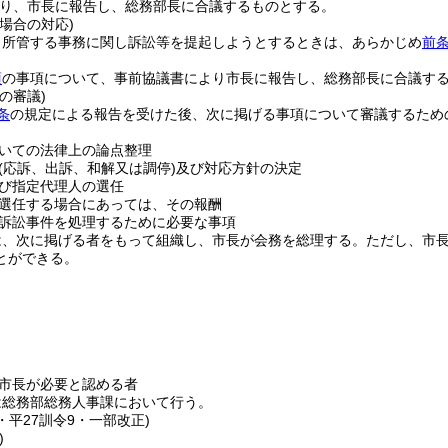
り、市長に報告し、総務部長に合議するものとする。
場合の対応)
、所管する事務に関し訴訟等を提起しようとするときは、あらかじめ
前
項
の事項について、事前協議書により市長に報告し、総務部長に合議す
の審議)
条
の規定による報告を受けた後、次に掲げる事項について審議するため
いての法律上の論点整理
(応訴、出訴、和解又は調停)
及び対応方針の決定
び指定代理人の選任
選任する場合にあっては、その報酬
訴訟事件を処理するために必要な事項
は、次に掲げる者をもって組織し、市長が会務を総理する。
ただし、市
とができる。
市長が必要と認める者
は総務部総務人事課において行う。
1・平27訓令9・一部改正)
)