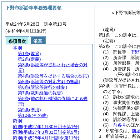
下野市訴訟等事務処理要領
○下野市訴訟
平成24年5月28日 訓令第10号
(趣旨)
(令和4年4月1日施行)
第1条
この訓令は
(定義)
条項目次
沿革
第2条
この訓令に
本則
(1)
部長等
下野
第1条
(趣旨)
(2)
所管課 訴訟
第2条
(定義)
(3)
所管部長 所
第3条
(訴訟等が提起された場合の対
(4)
所管課長 所
応)
(平28訓令
第4条
(訴訟等を提起する場合の対応)
(訴訟等が提起され
第5条
(訴訟等の対応方針の審議)
第3条
所管部長は
第6条
(訴訟等遂行の体制)
のとする。
第7条
(裁判経過の報告)
(1)
訴状の請求の
第8条
(他の執行機関の依頼による処
(2)
事実関係の整
理)
(3)
法律関係の調
第9条
(準用)
(4)
関係課、上級
第10条
(その他)
(5)
訴訟対応方針
附則
(6)
前各号
のほか
附則
(平成27年1月30日訓令第1号)
2
所管部長は、
前
附則
(平成27年3月31日訓令第9号)
3
所管部長は、所
附則
(平成28年4月1日訓令第11号)