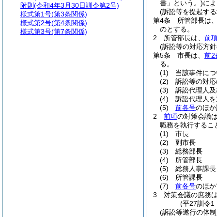
書」という。)
によ
附則
(令和4年3月30日訓令第2号)
(訴訟等を提起する
様式第1号
(第3条関係)
第4条
所管部長は
様式第2号
(第4条関係)
のとする。
様式第3号
(第7条関係)
2
所管部長は、
前
(訴訟等の対応方針
第5条
市長は、
前2
る。
(1)
当該事件につ
(2)
訴訟等の対応
(3)
訴訟代理人及
(4)
訴訟代理人を
(5)
前各号
のほか
2
前項
の対策会議
職務を執行するこ
(1)
市長
(2)
副市長
(3)
総務部長
(4)
所管部長
(5)
総務人事課長
(6)
所管課長
(7)
前各号
のほか
3
対策会議の庶務
(平27訓令
(訴訟等遂行の体制