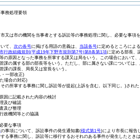
等事務処理要領
、市又は市の機関を当事者とする訴訟等の事務処理に関し、必要な事項
おいて、
次の各号
に掲げる用語の意義は、
当該各号
に定めるところによ
市行政組織規則
(平成19年下野市規則第7号)
第8条第1項
に定める部長、
等の原因となった事務を所掌する課又は局をいう。
この場合において、
管課の属する部の部長等をいう。
ただし、部に属さない課については、
管課の課長、局長又は室長をいう。
11・一部改正)
た場合の対応)
、その所掌する事務に関し訴訟等が提起
(上訴を含む。以下同じ。)
された
原因に記載された内容の検討
理及び確認
査及び整理
行政機関等との協議
必要な事項
項
の事項について、訴訟事件の発生通知書
(
様式第1号
)
により市長に報告
管する事務に関し、訴訟等に移行するおそれのある事件が発生したとき