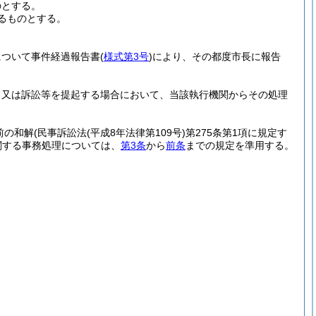
のとする。
るものとする。
について事件経過報告書
(
様式第3号
)
により、その都度市長に報告
き又は訴訟等を提起する場合において、当該執行機関からその処理
前の和解
(民事訴訟法
(平成8年法律第109号)
第275条第1項に規定す
関する事務処理については、
第3条
から
前条
までの規定を準用する。