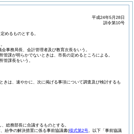
平成24年5月28日
訓令第10号
を定めるものとする。
る。
議会事務局長、会計管理者及び教育次長をいう。
所管課が明らかでないときは、市長の定めるところによる。
所管課長をいう。
ときは、速やかに、次に掲げる事項について調査及び検討するも
し、総務部長に合議するものとする。
は、紛争の解決措置に係る事前協議書
(
様式第2号
。以下「事前協議