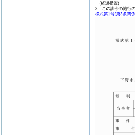
(経過措置)
2
この訓令の施行
様式第1号
(第3条関係