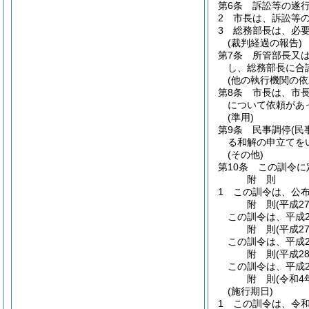
第6条
訴訟等の遂
2
市長は、訴訟等
3
総務部長は、必
(裁判経過の報告)
第7条
所管部長又
し、総務部長に合
(他の執行機関の依
第8条
市長は、市
について依頼があ
(準用)
第9条
民事調停
(民
る和解の申立てを
(その他)
第10条
この訓令に
附
則
1
この訓令は、公
附
則
(平成2
この訓令は、平成2
附
則
(平成2
この訓令は、平成2
附
則
(平成2
この訓令は、平成2
附
則
(令和4
(施行期日)
1
この訓令は、令和