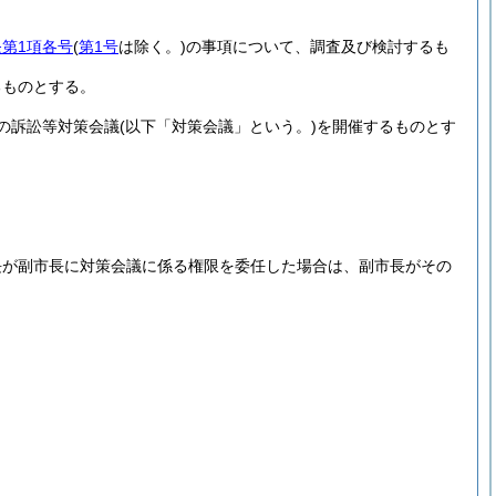
条第1項各号
(
第1号
は除く。)
の事項について、調査及び検討するも
るものとする。
の訴訟等対策会議
(以下「対策会議」という。)
を開催するものとす
長が副市長に対策会議に係る権限を委任した場合は、副市長がその