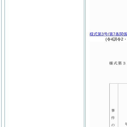
様式第3号
(第7条関係
(令4訓令2