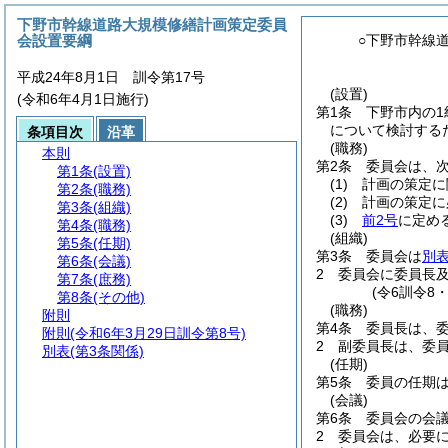
下野市幹線道路大規模修繕計画策定委員
会設置要綱
○下野市幹線
平成24年8月1日 訓令第17号
(設置)
(令和6年4月1日施行)
第1条
下野市内の
について検討する
条項目次
沿革
(職務)
本則
第2条
委員会は、
第1条
(設置)
(1)
計画の策定に
第2条
(職務)
(2)
計画の策定に
第3条
(組織)
(3)
前2号
に定め
第4条
(職務)
(組織)
第5条
(任期)
第3条
委員会は
別
第6条
(会議)
2
委員会に委員長
第7条
(庶務)
(令6訓令8
第8条
(その他)
(職務)
附則
第4条
委員長は、
附則
(令和6年3月29日訓令第8号)
2
副委員長は、委
別表
(第3条関係)
(任期)
第5条
委員の任期
(会議)
第6条
委員会の会
2
委員会は、必要