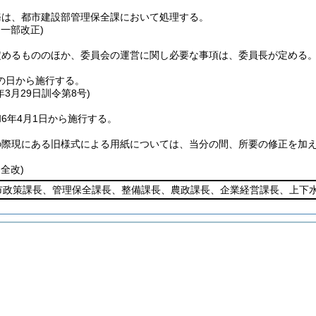
務は、都市建設部管理保全課において処理する。
・一部改正)
定めるもののほか、委員会の運営に関し必要な事項は、委員長が定める
の日から施行する。
年3月29日
訓令第8号)
6年4月1日から施行する。
の際現にある旧様式による用紙については、当分の間、所要の修正を加
・全改)
市政策課長、管理保全課長、整備課長、農政課長、企業経営課長、上下