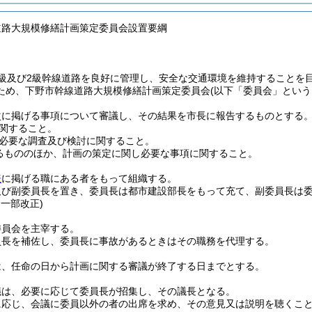
道路大規模修繕計画策定委員会設置要綱
1級及び2級幹線道路を良好に管理し、安全な交通環境を維持することを
ため、下野市幹線道路大規模修繕計画策定委員会
(以下「委員会」という
次に掲げる事項について審議し、その結果を市長に報告するものとする
関すること。
必要な調査及び検討に関すること。
るもののほか、計画の策定に関し必要な事項に関すること。
表
に掲げる職にある者をもって組織する。
及び副委員長を置き、委員長は都市建設部長をもって充て、副委員長は
・一部改正)
委員会を主宰する。
員長を補佐し、委員長に事故があるときはその職務を代理する。
は、任命の日から計画に関する審議が終了する日までとする。
議は、必要に応じて委員長が招集し、その議長となる。
に応じ、会議に委員以外の者の出席を求め、その意見又は説明を聴くこ