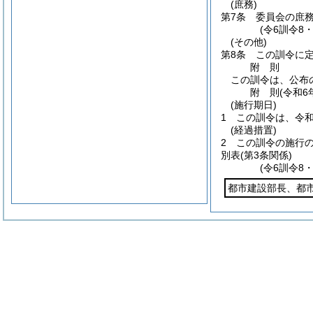
(庶務)
第7条
委員会の庶
(令6訓令8
(その他)
第8条
この訓令に
附
則
この訓令は、公布
附
則
(令和6
(施行期日)
1
この訓令は、令和
(経過措置)
2
この訓令の施行
別表
(第3条関係)
(令6訓令8
都市建設部長、都