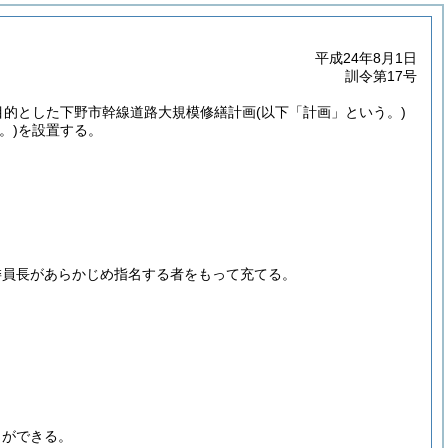
平成24年8月1日
訓令第17号
目的とした下野市幹線道路大規模修繕計画
(以下「計画」という。)
。)
を設置する。
。
委員長があらかじめ指名する者をもって充てる。
とができる。