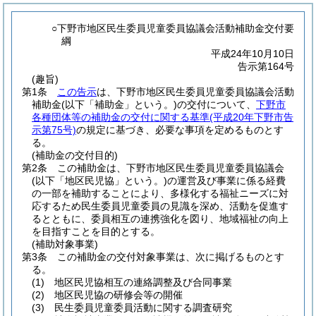
○下野市地区民生委員児童委員協議会活動補助金交付要
綱
平成24年10月10日
告示第164号
(趣旨)
第1条
この告示
は、下野市地区民生委員児童委員協議会活動
補助金
(以下「補助金」という。)
の交付について、
下野市
各種団体等の補助金の交付に関する基準
(平成20年下野市告
示第75号)
の規定に基づき、必要な事項を定めるものとす
る。
(補助金の交付目的)
第2条
この補助金は、下野市地区民生委員児童委員協議会
(以下「地区民児協」という。)
の運営及び事業に係る経費
の一部を補助することにより、多様化する福祉ニーズに対
応するため民生委員児童委員の見識を深め、活動を促進す
るとともに、委員相互の連携強化を図り、地域福祉の向上
を目指すことを目的とする。
(補助対象事業)
第3条
この補助金の交付対象事業は、次に掲げるものとす
る。
(1)
地区民児協相互の連絡調整及び合同事業
(2)
地区民児協の研修会等の開催
(3)
民生委員児童委員活動に関する調査研究