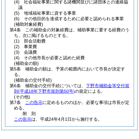
(4)
社会福祉事業に関する諸機関並びに諸団体との連絡協
議
(5)
地域福祉事業に資する事業
(6)
その他目的を達成するために必要と認められる事業
(補助対象経費)
第4条
この補助金の対象経費は、補助事業に要する経費のう
ち、次に掲げるものとする。
(1)
部会活動費
(2)
事業費
(3)
会議費
(4)
その他市長が必要と認めた経費
(補助金の額)
第5条
補助金の額は、予算の範囲内において市長が決定す
る。
(補助金の交付手続)
第6条
補助金の交付手続については、
下野市補助金等交付規
則
(平成18年下野市規則第50号)
の規定による。
(その他)
第7条
この告示
に定めるもののほか、必要な事項は市長が定
める。
附
則
この告示
は、平成24年4月1日から施行する。