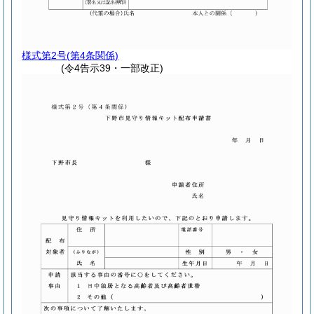
様式第2号
(第4条関係)
(令4告示39・一部改正)