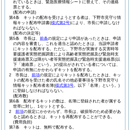
れているときは、緊急医療情報シートに替えて、その連絡
票とする。
(配布の申請)
第4条
キットの配布を受けようとする者は、下野市見守り情
報キット配布申請書
(
様式第2号
)
により、市長に申請しなけ
ればならない。
(配布の決定等)
第5条
市長は、
前条
の規定により申請があったときは、申請
の内容を審査し、これを適当と認めたときは、当該申請者
にキットを配布する。
ただし、下野市が実施する災害時等
要援護者実態把握調査により高齢者実態把握及び緊急時支
援連絡票又は障がい者等実態把握及び緊急時支援連絡票
(以
下「連絡票」という。)
の提出がされている者については、
申請の有無にかかわらずキットを配布する。
2
市長は、
前項
の規定によりキットを配布したときは、キッ
トの配布を受けた者の氏名その他必要事項を下野市見守り
情報キット配布者名簿
(
様式第3号
。以下「名簿」という。)
に登録しなければならない。
(配布数)
第6条
配布するキットの数は、名簿に登録された者が属する
世帯に対し、1セットとする。
2
前項
の規定にかかわらず、市長は、破損等のため必要があ
ると認めるときは、キットを再配布することができる。
(費用負担)
第7条
キットは、無料で配布する。