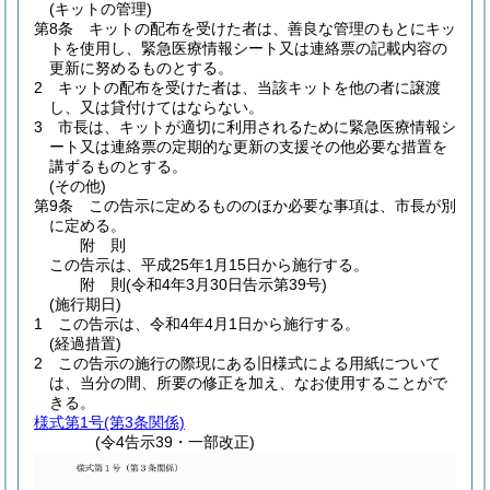
(キットの管理)
第8条
キットの配布を受けた者は、善良な管理のもとにキッ
トを使用し、緊急医療情報シート又は連絡票の記載内容の
更新に努めるものとする。
2
キットの配布を受けた者は、当該キットを他の者に譲渡
し、又は貸付けてはならない。
3
市長は、キットが適切に利用されるために緊急医療情報シ
ート又は連絡票の定期的な更新の支援その他必要な措置を
講ずるものとする。
(その他)
第9条
この告示に定めるもののほか必要な事項は、市長が別
に定める。
附
則
この告示は、平成25年1月15日から施行する。
附
則
(令和4年3月30日
告示第39号)
(施行期日)
1
この告示は、令和4年4月1日から施行する。
(経過措置)
2
この告示の施行の際現にある旧様式による用紙について
は、当分の間、所要の修正を加え、なお使用することがで
きる。
様式第1号
(第3条関係)
(令4告示39・一部改正)