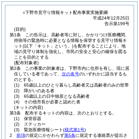
○下野市見守り情報キット配布事業実施要綱
平成24年12月25日
告示第199号
(目的)
第1条
この告示は、高齢者等に対し、かかりつけ医療機関、
持病等の緊急時に必要となる情報を保管する見守り情報キ
ット
(以下「キット」という。)
を配布することにより、地
域の見守り体制を強化し、市民の安全と安心の確保を図る
ことを目的とする
(配布対象者)
第2条
この事業の対象者は、下野市内に住所を有し、現に居
住している者であって、
次の各号
のいずれかに該当するも
のとする。
(1)
65歳以上のひとり暮らし高齢者又は高齢者のみの世帯
(2)
障がいのある者
(3)
65歳以上の日中独居となる高齢者
(4)
その他市長が必要と認めた者
(キットの内容)
第3条
配布するキットの内容は、次のとおりとする。
(1)
保管容器
(2)
ステッカー
(3)
緊急医療情報シート
(
様式第1号
)
2
前項
の規定にかかわらず
第5条
に規定する連絡票が提出さ