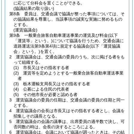
に応じて分科会を置くことができる。
(協議結果の取り扱い)
第8条
委員は、交通会議で協議が整った事項については、そ
の協議結果を尊重し、当該事項の誠実な実施に努めるもの
とする。
(運賃協議会)
第9条
一般乗合旅客自動車運送事業の運賃及び料金
(以下
「運賃等」という。)
について協議を行うため、交通会議に
道路運送法第9条第4項に規定する協議会
(以下「運賃協議
会」という。)
を置く。
2
運賃協議会は、交通会議の委員のうち、次に掲げる者をも
って組織する。
(1)
市長又はその指名する者
(2)
運賃等を定めようとする一般乗合旅客自動車運送事業
者
(3)
栃木運輸支局長又はその指名する者
(4)
公募による住民の代表者
(5)
その他市長が必要と認める者
3
運賃協議会の委員の任期は、交通会議の委員の任期と同一
とする。
4
運賃協議会の会長は市長又はその指名する者とし、会議を
招集しその議長となる。
5
運賃協議会の会議の議事は、出席委員の過半数で決し、可
否同数の時は、会長の決するところによる。
6
運賃協議会は、会議において協議が調ったときは、その結