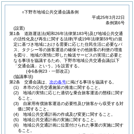
○下野市地域公共交通会議条例
平成25年3月22日
条例第6号
(設置)
第1条
道路運送法
(昭和26年法律第183号)
及び地域公共交通
の活性化及び再生に関する法律
(平成19年法律第59号)
の規
定に基づき地域における需要に応じた住民生活に必要なバ
ス、タクシー等の旅客運送の確保その他旅客の利便の増進
を図り、地域の実情に即した輸送サービスの実現に必要と
なる事項を協議するため、下野市地域公共交通会議
(以下
「交通会議」という。)
を設置する。
(令6条例23・一部改正)
(協議事項)
第2条
交通会議は、
次の各号
に掲げる事項を協議する。
(1)
本市の公共交通施策の推進に関すること。
(2)
地域の実情に応じた適切な乗合旅客運送の態様に関す
ること。
(3)
自家用有償旅客運送の必要性及び旅客から収受する対
価に関すること。
(4)
地域公共交通計画の作成及び変更に関すること。
(5)
地域公共交通計画の実施に関すること。
(6)
地域公共交通計画に位置付けられた事業の実施に関す
ること。