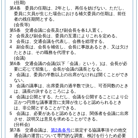
(任期)
第4条
委員の任期は、2年とし、再任を妨げない。
ただし、
委員に欠員が生じた場合における補欠委員の任期は、前任
者の残任期間とする。
(会長等)
第5条
交通会議に会長及び副会長を各1人置く。
2
会長及び副会長は、委員の互選によりこれを定める。
3
会長は、交通会議を代表し、会務を総理する。
4
副会長は、会長を補佐し、会長に事故あるとき、又は欠け
たときは、その職務を代理する。
(会議)
第6条
交通会議の会議
(以下「会議」という。)
は、会長が必
要に応じて招集し、会長が会議の議長となる。
2
会議は、委員の半数以上の出席がなければ開くことができ
ない。
3
会議の議事は、出席委員の過半数で決し、可否同数のとき
は、議長の決するところによる。
4
会議は公開とする。
ただし、会議を公開することにより公
正かつ円滑な議事運営に支障が生じると認められるとき
は、非公開とすることができる。
5
会議は、必要があると認めるときは、関係者を会議に出席
させ、説明又は意見を求めることができる。
(分科会)
第7条
交通会議は、
第2条各号
に規定する協議事項その他交
通会議の運営について専門的な調査、検討を行うため必要