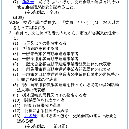
(7)
前各号
に掲げるもののほか、交通会議の運営方法その
他交通会議が必要と認めること。
(令6条例23・全改)
(組織)
第3条
交通会議の委員
(以下「委員」という。)
は、24人以内
をもって組織する。
2
委員は、次に掲げる者のうちから、市長が委嘱又は任命す
る。
(1)
市長又はその指名する者
(2)
学識経験を有する者
(3)
一般乗合旅客自動車運送事業者
(4)
一般乗用旅客自動車運送事業者
(5)
一般乗合旅客自動車運送事業者組織団体の代表者
(6)
一般乗用旅客自動車運送事業者組織団体の代表者
(7)
一般旅客自動車運送事業者の事業用自動車の運転手が
組織する団体の代表者
(8)
現に自家用有償旅客運送を行っている特定非営利活動
法人等の代表者
(9)
栃木運輸支局長又はその指名する者
(10)
関係団体を代表する者
(11)
関係行政機関の職員
(12)
公募による住民の代表者
(13)
前各号
に掲げる者のほか、交通会議の運営上必要と
認める者
(令6条例23・一部改正)