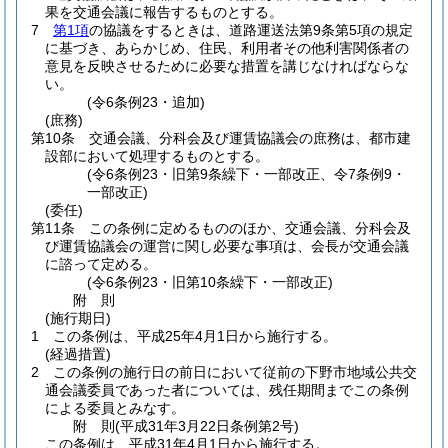
果を交通会議に報告するものとする。
7
第1項
の協議をするときは、道路運送法第9条第5項の規定
に基づき、あらかじめ、住民、利用者その他利害関係者の
意見を反映させるために必要な措置を講じなければならな
い。
(令6条例23・追加)
(庶務)
第10条
交通会議、分科会及び運賃協議会の庶務は、都市建
設部において処理するものとする。
(令6条例23・旧第9条繰下・一部改正、令7条例9・
一部改正)
(委任)
第11条
この条例に定めるもののほか、交通会議、分科会及
び運賃協議会の運営に関し必要な事項は、会長が交通会議
に諮って定める。
(令6条例23・旧第10条繰下・一部改正)
附
則
(施行期日)
1
この条例は、平成25年4月1日から施行する。
(経過措置)
2
この条例の施行日の前日において従前の下野市地域公共交
通会議委員であった者については、残任期間までこの条例
による委員とみなす。
附
則
(平成31年3月22日
条例第2号)
この条例は、平成31年4月1日から施行する。