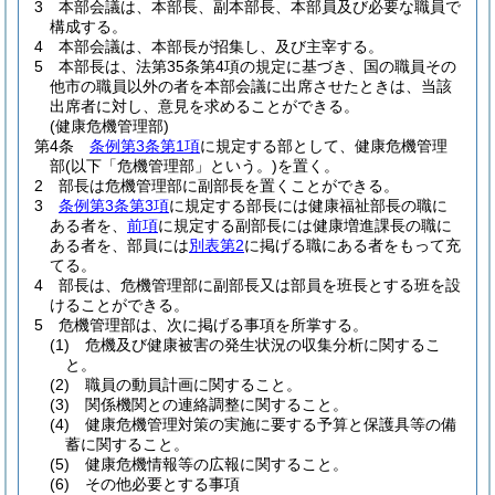
3
本部会議は、本部長、副本部長、本部員及び必要な職員で
構成する。
4
本部会議は、本部長が招集し、及び主宰する。
5
本部長は、法第35条第4項の規定に基づき、国の職員その
他市の職員以外の者を本部会議に出席させたときは、当該
出席者に対し、意見を求めることができる。
(健康危機管理部)
第4条
条例第3条第1項
に規定する部として、健康危機管理
部
(以下「危機管理部」という。)
を置く。
2
部長は危機管理部に副部長を置くことができる。
3
条例第3条第3項
に規定する部長には健康福祉部長の職に
ある者を、
前項
に規定する副部長には健康増進課長の職に
ある者を、部員には
別表第2
に掲げる職にある者をもって充
てる。
4
部長は、危機管理部に副部長又は部員を班長とする班を設
けることができる。
5
危機管理部は、次に掲げる事項を所掌する。
(1)
危機及び健康被害の発生状況の収集分析に関するこ
と。
(2)
職員の動員計画に関すること。
(3)
関係機関との連絡調整に関すること。
(4)
健康危機管理対策の実施に要する予算と保護具等の備
蓄に関すること。
(5)
健康危機情報等の広報に関すること。
(6)
その他必要とする事項