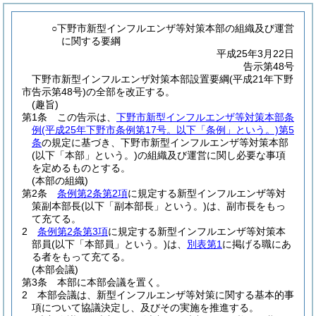
○下野市新型インフルエンザ等対策本部の組織及び運営
に関する要綱
平成25年3月22日
告示第48号
下野市新型インフルエンザ対策本部設置要綱(平成21年下野
市告示第48号)の全部を改正する。
(趣旨)
第1条
この告示は、
下野市新型インフルエンザ等対策本部条
例
(平成25年下野市条例第17号。以下「条例」という。)
第5
条
の規定に基づき、下野市新型インフルエンザ等対策本部
(以下「本部」という。)
の組織及び運営に関し必要な事項
を定めるものとする。
(本部の組織)
第2条
条例第2条第2項
に規定する新型インフルエンザ等対
策副本部長
(以下「副本部長」という。)
は、副市長をもっ
て充てる。
2
条例第2条第3項
に規定する新型インフルエンザ等対策本
部員
(以下「本部員」という。)
は、
別表第1
に掲げる職にあ
る者をもって充てる。
(本部会議)
第3条
本部に本部会議を置く。
2
本部会議は、新型インフルエンザ等対策に関する基本的事
項について協議決定し、及びその実施を推進する。