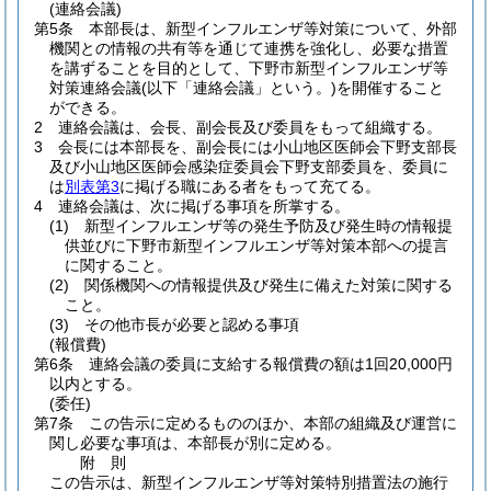
(連絡会議)
第5条
本部長は、新型インフルエンザ等対策について、外部
機関との情報の共有等を通じて連携を強化し、必要な措置
を講ずることを目的として、下野市新型インフルエンザ等
対策連絡会議
(以下「連絡会議」という。)
を開催すること
ができる。
2
連絡会議は、会長、副会長及び委員をもって組織する。
3
会長には本部長を、副会長には小山地区医師会下野支部長
及び小山地区医師会感染症委員会下野支部委員を、委員に
は
別表第3
に掲げる職にある者をもって充てる。
4
連絡会議は、次に掲げる事項を所掌する。
(1)
新型インフルエンザ等の発生予防及び発生時の情報提
供並びに下野市新型インフルエンザ等対策本部への提言
に関すること。
(2)
関係機関への情報提供及び発生に備えた対策に関する
こと。
(3)
その他市長が必要と認める事項
(報償費)
第6条
連絡会議の委員に支給する報償費の額は1回20,000円
以内とする。
(委任)
第7条
この告示に定めるもののほか、本部の組織及び運営に
関し必要な事項は、本部長が別に定める。
附
則
この告示は、新型インフルエンザ等対策特別措置法の施行