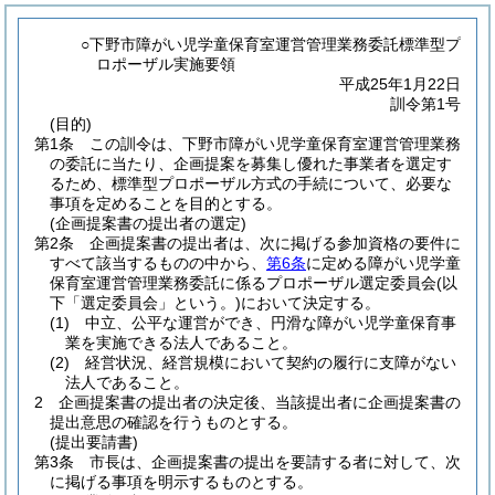
○下野市障がい児学童保育室運営管理業務委託標準型プ
ロポーザル実施要領
平成25年1月22日
訓令第1号
(目的)
第1条
この訓令は、下野市障がい児学童保育室運営管理業務
の委託に当たり、企画提案を募集し優れた事業者を選定す
るため、標準型プロポーザル方式の手続について、必要な
事項を定めることを目的とする。
(企画提案書の提出者の選定)
第2条
企画提案書の提出者は、次に掲げる参加資格の要件に
すべて該当するものの中から、
第6条
に定める障がい児学童
保育室運営管理業務委託に係るプロポーザル選定委員会
(以
下「選定委員会」という。)
において決定する。
(1)
中立、公平な運営ができ、円滑な障がい児学童保育事
業を実施できる法人であること。
(2)
経営状況、経営規模において契約の履行に支障がない
法人であること。
2
企画提案書の提出者の決定後、当該提出者に企画提案書の
提出意思の確認を行うものとする。
(提出要請書)
第3条
市長は、企画提案書の提出を要請する者に対して、次
に掲げる事項を明示するものとする。