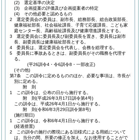
(2)
選定基準の決定
(3)
企画提案の評価及び企画提案者の特定
(4)
その他必要と認めるもの
2
選定委員会の委員は、副市長、総務部長、総合政策部長、
健康福祉部長、社会福祉課長、子育て応援課長、こども家
庭センター長、高齢福祉課長及び健康増進課長とする。
3
選定委員会に委員長及び副委員長を置き、委員長は副市
長、副委員長は健康福祉部長とする。
4
委員長は、選定委員会を代表し、会務を総理する。
5
委員長に事故あるときは、副委員長がその職務を代理す
る。
(平26訓令4・令6訓令8・一部改正)
(その他)
第7条
この訓令に定めるもののほか、必要な事項は、市長が
別に定める。
附
則
1
この訓令は、公布の日から施行する。
附
則
(平成26年3月17日
訓令第4号)
この訓令は、平成26年4月1日から施行する。
附
則
(令和6年3月29日
訓令第8号)
(施行期日)
1
この訓令は、令和6年4月1日から施行する。
(経過措置)
2
この訓令の施行の際現にある旧様式による用紙について
は、当分の間、所要の修正を加え、なお使用することがで