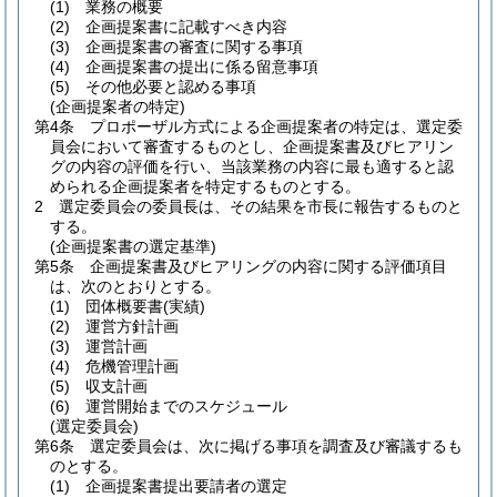
(1)
業務の概要
(2)
企画提案書に記載すべき内容
(3)
企画提案書の審査に関する事項
(4)
企画提案書の提出に係る留意事項
(5)
その他必要と認める事項
(企画提案者の特定)
第4条
プロポーザル方式による企画提案者の特定は、選定委
員会において審査するものとし、企画提案書及びヒアリン
グの内容の評価を行い、当該業務の内容に最も適すると認
められる企画提案者を特定するものとする。
2
選定委員会の委員長は、その結果を市長に報告するものと
する。
(企画提案書の選定基準)
第5条
企画提案書及びヒアリングの内容に関する評価項目
は、次のとおりとする。
(1)
団体概要書
(実績)
(2)
運営方針計画
(3)
運営計画
(4)
危機管理計画
(5)
収支計画
(6)
運営開始までのスケジュール
(選定委員会)
第6条
選定委員会は、次に掲げる事項を調査及び審議するも
のとする。
(1)
企画提案書提出要請者の選定