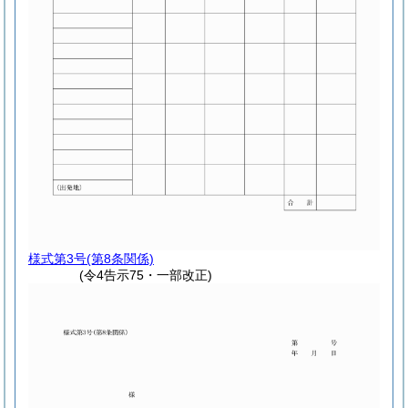
様式第3号
(第8条関係)
(令4告示75・一部改正)