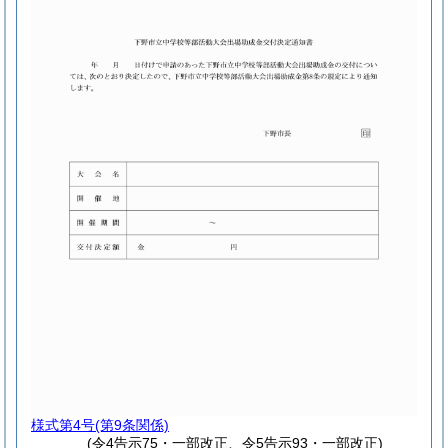
様式第4号
(第9条関係)
(令4告示75・一部改正、令5告示93・一部改正)