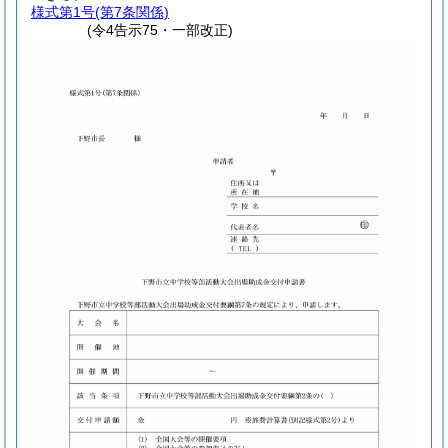
様式第1号
(第7条関係)
(令4告示75・一部改正)