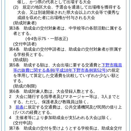
催し、かつ県の代表として出場する大会
(2)
規定の地区大会、予選会を通過して出場権を獲得する
大会、又は別途開催された県大会以上の大会等で優秀な
成績を収めた者に出場権が付与される大会
(助成対象者)
第3条
助成金の交付対象者は、中学校等の各部活動に属する
者とする。
(令4告示75・一部改正)
(交付申請者)
第4条
助成金の交付申請者は、助成金の交付対象者が所属す
る学校長とする。
(助成額)
第5条
助成する額は、大会出場に要する交通費と
下野市職員
等の旅費に関する条例
(平成18年下野市条例第52号)
の規定
を準用して算定した交通費を比較していずれか少ない額と
する。
(助成の制限)
第6条
助成対象人数は、大会登録人数とする。
2
大会に随行する指導者及びマネージャー等は、3人までと
する。
ただし、保護者及び教職員は除く。
3
前条
に規定する交通費は、公共交通機関及び民間の借り上
げバスの経費とする。
4
主催者等により参加助成金が支払われる大会は除く。
(交付申請)
第7条
助成金の交付を受けようとする学校長は、助成金交付