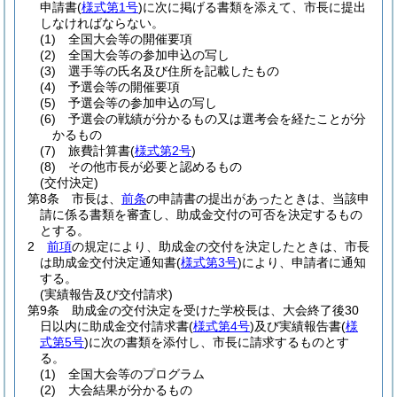
申請書
(
様式第1号
)
に次に掲げる書類を添えて、市長に提出
しなければならない。
(1)
全国大会等の開催要項
(2)
全国大会等の参加申込の写し
(3)
選手等の氏名及び住所を記載したもの
(4)
予選会等の開催要項
(5)
予選会等の参加申込の写し
(6)
予選会の戦績が分かるもの又は選考会を経たことが分
かるもの
(7)
旅費計算書
(
様式第2号
)
(8)
その他市長が必要と認めるもの
(交付決定)
第8条
市長は、
前条
の申請書の提出があったときは、当該申
請に係る書類を審査し、助成金交付の可否を決定するもの
とする。
2
前項
の規定により、助成金の交付を決定したときは、市長
は助成金交付決定通知書
(
様式第3号
)
により、申請者に通知
する。
(実績報告及び交付請求)
第9条
助成金の交付決定を受けた学校長は、大会終了後30
日以内に助成金交付請求書
(
様式第4号
)
及び実績報告書
(
様
式第5号
)
に次の書類を添付し、市長に請求するものとす
る。
(1)
全国大会等のプログラム
(2)
大会結果が分かるもの