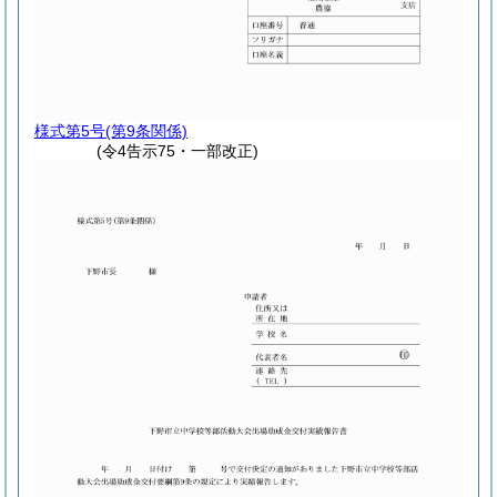
様式第5号
(第9条関係)
(令4告示75・一部改正)