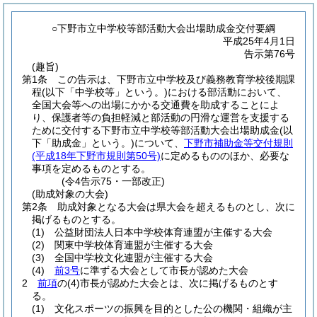
○下野市立中学校等部活動大会出場助成金交付要綱
平成25年4月1日
告示第76号
(趣旨)
第1条
この告示は、下野市立中学校及び義務教育学校後期課
程
(以下「中学校等」という。)
における部活動において、
全国大会等への出場にかかる交通費を助成することによ
り、保護者等の負担軽減と部活動の円滑な運営を支援する
ために交付する下野市立中学校等部活動大会出場助成金
(以
下「助成金」という。)
について、
下野市補助金等交付規則
(平成18年下野市規則第50号)
に定めるもののほか、必要な
事項を定めるものとする。
(令4告示75・一部改正)
(助成対象の大会)
第2条
助成対象となる大会は県大会を超えるものとし、次に
掲げるものとする。
(1)
公益財団法人日本中学校体育連盟が主催する大会
(2)
関東中学校体育連盟が主催する大会
(3)
全国中学校文化連盟が主催する大会
(4)
前3号
に準ずる大会として市長が認めた大会
2
前項
の
(4)
市長が認めた大会とは、次に掲げるものとす
る。
(1)
文化スポーツの振興を目的とした公の機関・組織が主