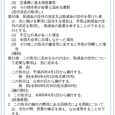
(3)
交通費に係る領収書等
(4)
その他市長が必要と認める書類
(交付決定の取消し)
第10条
助成金の交付の決定又は助成金の交付を受けた者
が、次に掲げる事項に該当する場合は、市長は助成金の交
付の決定を取消し、助成金の返還を命ずることができるも
のとする。
(1)
不正な行為があった場合
(2)
全国大会等に出場しなかった場合
(3)
その他この告示の趣旨等に反すると市長が判断した場
合
(補則)
第11条
この告示に定めるもののほか、助成金の交付につい
て必要な事項は、別に定める。
附
則
この告示は、平成25年4月1日から施行する。
附
則
(令和4年4月1日
告示第75号)
この告示は、公布の日から施行する。
附
則
(令和5年5月30日
告示第93号)
(施行期日)
1
この告示は、令和5年6月1日から施行する。
(経過措置)
2
この告示の施行の際現にある旧様式による用紙について
は、当分の間、所要の修正を加え、なお使用することがで
きる。