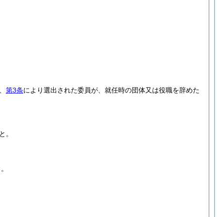
、
第3条
により選出された委員が、就任時の団体又は役職を辞めた
と。
る。