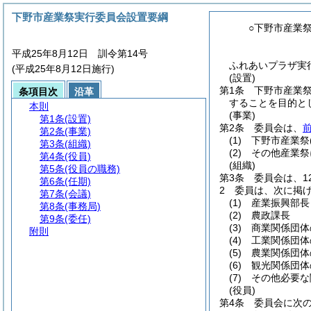
下野市産業祭実行委員会設置要綱
○下野市産業
平成25年8月12日 訓令第14号
ふれあいプラザ実行
(平成25年8月12日施行)
(設置)
第1条
下野市産業
条項目次
沿革
することを目的と
本則
(事業)
第1条
(設置)
第2条
委員会は、
第2条
(事業)
(1)
下野市産業祭
第3条
(組織)
(2)
その他産業祭
第4条
(役員)
(組織)
第5条
(役員の職務)
第3条
委員会は、1
第6条
(任期)
2
委員は、次に掲
第7条
(会議)
(1)
産業振興部長
第8条
(事務局)
(2)
農政課長
第9条
(委任)
(3)
商業関係団体
附則
(4)
工業関係団体
(5)
農業関係団体
(6)
観光関係団体
(7)
その他必要な
(役員)
第4条
委員会に次