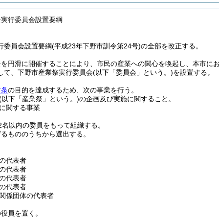
祭実行委員会設置要綱
委員会設置要綱(平成23年下野市訓令第24号)の全部を改正する。
祭を円滑に開催することにより、市民の産業への関心を喚起し、本市に
して、下野市産業祭実行委員会
(以下「委員会」という。)
を設置する。
前条
の目的を達成するため、次の事業を行う。
(以下「産業祭」という。)
の企画及び実施に関すること。
に関する事業
2名以内の委員をもって組織する。
げるもののうちから選出する。
の代表者
の代表者
の代表者
の代表者
関係団体の代表者
の役員を置く。