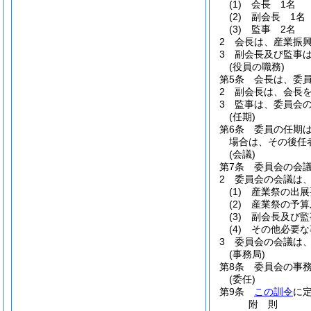
(1)
会長 1名
(2)
副会長 1名
(3)
監事 2名
2
会長は、産業振
3
副会長及び監事
(役員の職務)
第5条
会長は、委
2
副会長は、会長
3
監事は、委員会
(任期)
第6条
委員の任期は
場合は、その後任
(会議)
第7条
委員会の会
2
委員会の会議は
(1)
産業祭の出展
(2)
産業祭の予算
(3)
副会長及び監
(4)
その他必要な
3
委員会の会議は
(事務局)
第8条
委員会の事
(委任)
第9条
この訓令
に
附
則