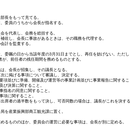
興部長をもって充てる。
は、委員のうちから会長が指名する。
員会を代表し、会務を総括する。
を補佐し、会長に事故があるときは、その職務を代理する。
の会計を監査する。
、委嘱の日から当該年度の3月31日までとし、再任を妨げない。
ただし
者が、前任者の残任期間を務めるものとする。
議は、会長が招集し、その議長となる。
、次に掲げる事項について審議し、決定する。
要項並びに準備、開催及び運営等の事業計画並びに事業報告に関するこ
及び決算に関すること。
事指名の同意に関すること。
事項に関すること。
、出席者の過半数をもって決し、可否同数の場合は、議長がこれを決す
務局を産業振興部商工観光課に置く。
定めるもののほか、委員会の運営に必要な事項は、会長が別に定める。