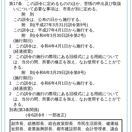
第17条
この訓令に定めるもののほか、苦情の申出及び取扱
いについて必要な事項は、市長が別に定める。
附
則
この訓令は、公布の日から施行する。
附
則
(平成27年3月31日
訓令第9号)
この訓令は、平成27年4月1日から施行する。
附
則
(令和4年3月30日
訓令第2号)
(施行期日)
1
この訓令は、令和4年4月1日から施行する。
(経過措置)
2
この訓令の施行の際現にある旧様式による用紙について
は、当分の間、所要の修正を加え、なお使用することがで
きる。
附
則
(令和6年3月29日
訓令第8号)
(施行期日)
1
この訓令は、令和6年4月1日から施行する。
(経過措置)
2
この訓令の施行の際現にある旧様式による用紙について
は、当分の間、所要の修正を加え、なお使用することがで
きる。
別表
(第3条関係)
(令6訓令8・一部改正)
副市長、総務部長、総合政策部長、市民生活部長、健康福
祉部長、産業振興部長、都市建設部長、会計管理者、議会