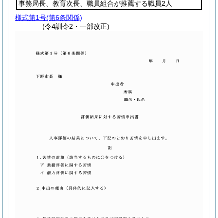
事務局長、教育次長、職員組合が推薦する職員2人
様式第1号
(第6条関係)
(令4訓令2・一部改正)