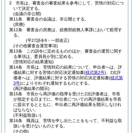
2
市長は、審査会の審査結果を参考にして、苦情の対応につ
いて決定する。
(会議の非公開)
第11条
審査会の会議は、非公開とする。
(庶務)
第12条
審査会の庶務は、総務部総務人事課において処理す
る。
(平27訓令9・一部改正)
(その他審査会運営事項)
第13条
この訓令に定めるもののほか、審査会の運営に関す
る事項は、委員長が別に定める。
(苦情対応の結果通知)
第14条
市長は、苦情対応の結果について、申出者へは、評
価結果に対する苦情の対応決定通知書
(
様式第2号
)
、2次評
価者へは、評価結果に対する苦情の対応決定通知書
(
様式第
3号
)
によりそれぞれ通知するものとする。
(再評価結果の開示)
第15条
市長から再評価の指導を受けた2次評価者は、市長
が指定する日までに、申出者についての再評価結果を市長
に提出するとともに、申出者に再評価結果を開示しなけれ
ばならない。
(不利益取扱い)
第16条
職員は、苦情を申し出たことをもって、不利益な取
扱いを受けないものとする。
(その他)