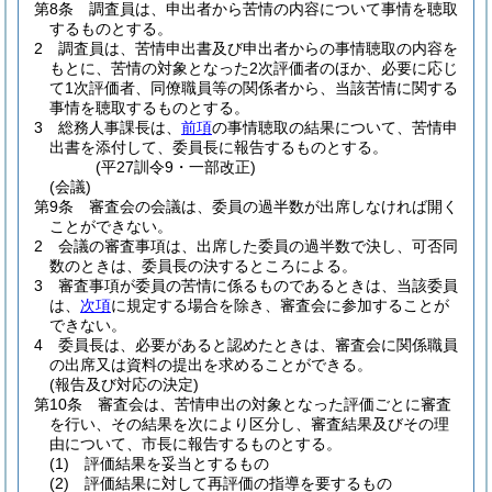
第8条
調査員は、申出者から苦情の内容について事情を聴取
するものとする。
2
調査員は、苦情申出書及び申出者からの事情聴取の内容を
もとに、苦情の対象となった2次評価者のほか、必要に応じ
て1次評価者、同僚職員等の関係者から、当該苦情に関する
事情を聴取するものとする。
3
総務人事課長は、
前項
の事情聴取の結果について、苦情申
出書を添付して、委員長に報告するものとする。
(平27訓令9・一部改正)
(会議)
第9条
審査会の会議は、委員の過半数が出席しなければ開く
ことができない。
2
会議の審査事項は、出席した委員の過半数で決し、可否同
数のときは、委員長の決するところによる。
3
審査事項が委員の苦情に係るものであるときは、当該委員
は、
次項
に規定する場合を除き、審査会に参加することが
できない。
4
委員長は、必要があると認めたときは、審査会に関係職員
の出席又は資料の提出を求めることができる。
(報告及び対応の決定)
第10条
審査会は、苦情申出の対象となった評価ごとに審査
を行い、その結果を次により区分し、審査結果及びその理
由について、市長に報告するものとする。
(1)
評価結果を妥当とするもの
(2)
評価結果に対して再評価の指導を要するもの