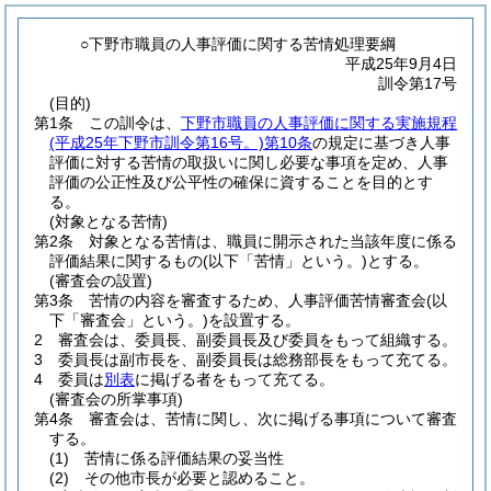
○下野市職員の人事評価に関する苦情処理要綱
平成25年9月4日
訓令第17号
(目的)
第1条
この訓令は、
下野市職員の人事評価に関する実施規程
(平成25年下野市訓令第16号。)
第10条
の規定に基づき人事
評価に対する苦情の取扱いに関し必要な事項を定め、人事
評価の公正性及び公平性の確保に資することを目的とす
る。
(対象となる苦情)
第2条
対象となる苦情は、職員に開示された当該年度に係る
評価結果に関するもの
(以下「苦情」という。)
とする。
(審査会の設置)
第3条
苦情の内容を審査するため、人事評価苦情審査会
(以
下「審査会」という。)
を設置する。
2
審査会は、委員長、副委員長及び委員をもって組織する。
3
委員長は副市長を、副委員長は総務部長をもって充てる。
4
委員は
別表
に掲げる者をもって充てる。
(審査会の所掌事項)
第4条
審査会は、苦情に関し、次に掲げる事項について審査
する。
(1)
苦情に係る評価結果の妥当性
(2)
その他市長が必要と認めること。