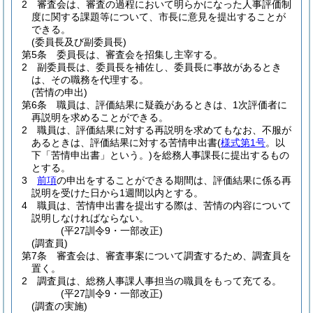
2
審査会は、審査の過程において明らかになった人事評価制
度に関する課題等について、市長に意見を提出することが
できる。
(委員長及び副委員長)
第5条
委員長は、審査会を招集し主宰する。
2
副委員長は、委員長を補佐し、委員長に事故があるとき
は、その職務を代理する。
(苦情の申出)
第6条
職員は、評価結果に疑義があるときは、1次評価者に
再説明を求めることができる。
2
職員は、評価結果に対する再説明を求めてもなお、不服が
あるときは、評価結果に対する苦情申出書
(
様式第1号
。以
下「苦情申出書」という。)
を総務人事課長に提出するもの
とする。
3
前項
の申出をすることができる期間は、評価結果に係る再
説明を受けた日から1週間以内とする。
4
職員は、苦情申出書を提出する際は、苦情の内容について
説明しなければならない。
(平27訓令9・一部改正)
(調査員)
第7条
審査会は、審査事案について調査するため、調査員を
置く。
2
調査員は、総務人事課人事担当の職員をもって充てる。
(平27訓令9・一部改正)
(調査の実施)