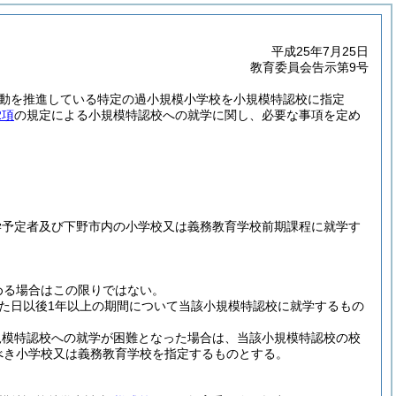
平成25年7月25日
教育委員会告示第9号
動を推進している特定の過小規模小学校を小規模特認校に指定
2項
の規定による小規模特認校への就学に関し、必要な事項を定め
学予定者及び下野市内の小学校又は義務教育学校前期課程に就学す
める場合はこの限りではない。
た日以後1年以上の期間について当該小規模特認校に就学するもの
規模特認校への就学が困難となった場合は、当該小規模特認校の校
べき小学校又は義務教育学校を指定するものとする。