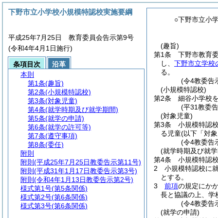
下野市立小学校小規模特認校実施要綱
○下野市立小
平成25年7月25日 教育委員会告示第9号
(趣旨)
(令和4年4月1日施行)
第1条
下野市教育
し、
下野市立学校
条項目次
沿革
る。
本則
(令4教委告
第1条
(趣旨)
(小規模特認校)
第2条
(小規模特認校)
第2条
細谷小学校
第3条
(対象児童)
(平31教委
第4条
(就学時期及び就学期間)
(対象児童)
第5条
(就学の申請)
第3条
小規模特認
第6条
(就学の許可等)
る児童
(以下「対
第7条
(遵守事項)
(令4教委告
第8条
(委任)
(就学時期及び就学
附則
第4条
小規模特認校
附則
(平成25年7月25日教委告示第11号)
2
小規模特認校に
附則
(平成31年1月17日教委告示第3号)
とする。
附則
(令和4年1月13日教委告示第2号)
3
前項
の規定にか
様式第1号
(第5条関係)
長と協議の上、学
様式第2号
(第6条関係)
(令4教委告
様式第3号
(第6条関係)
(就学の申請)