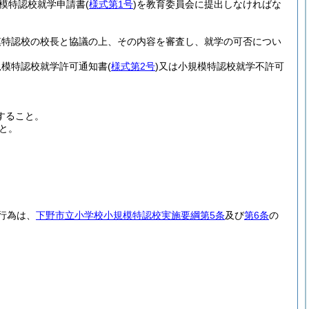
模特認校就学申請書
(
様式第1号
)
を教育委員会に提出しなければな
模特認校の校長と協議の上、その内容を審査し、就学の可否につい
規模特認校就学許可通知書
(
様式第2号
)
又は小規模特認校就学不許可
すること。
と。
行為は、
下野市立小学校小規模特認校実施要綱第5条
及び
第6条
の