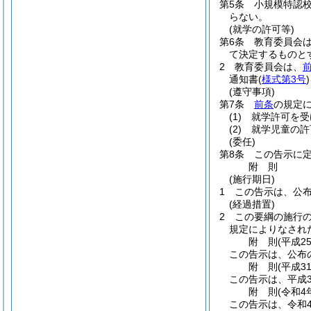
第5条
小規模特認
らない。
(就学の許可等)
第6条
教育委員会
て決定するものと
2
教育委員会は、
通知書
(
様式第3号
)
(遵守事項)
第7条
前条
の規定
(1)
就学許可を受
(2)
就学児童の許
(委任)
第8条
この告示に
附
則
(施行期日)
1
この告示は、公
(経過措置)
2
この要綱の施行
規定によりなされ
附
則
(平成2
この告示は、公布
附
則
(平成3
この告示は、平成3
附
則
(令和4
この告示は、令和