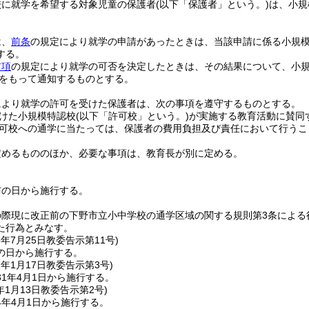
校に就学を希望する対象児童の保護者
(以下「保護者」という。)
は、小規
は、
前条
の規定により就学の申請があったときは、当該申請に係る小規
する。
前項
の規定により就学の可否を決定したときは、その結果について、小
をもって通知するものとする。
により就学の許可を受けた保護者は、次の事項を遵守するものとする。
けた小規模特認校
(以下「許可校」という。)
が実施する教育活動に賛同
可校への通学に当たっては、保護者の費用負担及び責任において行うこ
定めるもののほか、必要な事項は、教育長が別に定める。
布の日から施行する。
の際現に改正前の下野市立小中学校の通学区域の関する規則第3条による
た行為とみなす。
5年7月25日
教委告示第11号)
の日から施行する。
1年1月17日
教委告示第3号)
1年4月1日から施行する。
年1月13日
教委告示第2号)
4年4月1日から施行する。