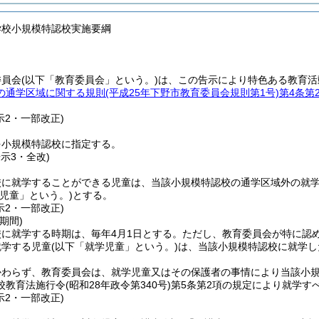
学校小規模特認校実施要綱
委員会
(以下「教育委員会」という。)
は、この告示により特色ある教育活
の通学区域に関する規則
(平成25年下野市教育委員会規則第1号)
第4条第
示2・一部改正)
を小規模特認校に指定する。
告示3・全改)
校に就学することができる児童は、当該小規模特認校の通学区域外の就
象児童」という。)
とする。
示2・一部改正)
期間)
に就学する時期は、毎年4月1日とする。
ただし、教育委員会が特に認
就学する児童
(以下「就学児童」という。)
は、当該小規模特認校に就学し
かわらず、教育委員会は、就学児童又はその保護者の事情により当該小
校教育法施行令
(昭和28年政令第340号)
第5条第2項の規定により就学す
示2・一部改正)