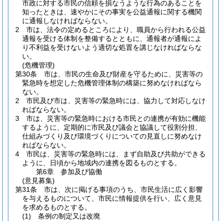
市政に対する市民の信頼を損なうような行為のあることを
知ったときは、速やかにその事実を公益通報に関する機関
に通報しなければならない。
2
市は、法令の定めるところにより、職員から行われる公益
通報を受ける体制を整備するとともに、通報者が通報によ
り不利益を受けないよう適切な処置を講じなければならな
い。
(危機管理)
第30条
市は、市民の生命及び財産を守るために、災害等の
緊急時を想定した危機管理体制の構築に努めなければなら
ない。
2
市民及び市は、災害等の緊急時には、協力して対応しなけ
ればならない。
3
市は、災害等の緊急時における市民との連携が有効に機能
するように、定期的に市民及び議会と協議して役割分担、
仕組みづくり及び環境づくりについての見直しに努めなけ
ればならない。
4
市民は、災害等の緊急時には、まず自助及び共助ができる
ように、日頃から地域内の連携を図るものとする。
第6章
参加及び協働
(意見募集)
第31条
市は、次に掲げる事項のうち、市民生活に広く影響
を与えるものについて、市民に情報提供を行い、広く意見
を求めるものとする。
(1)
条例の制定又は改廃