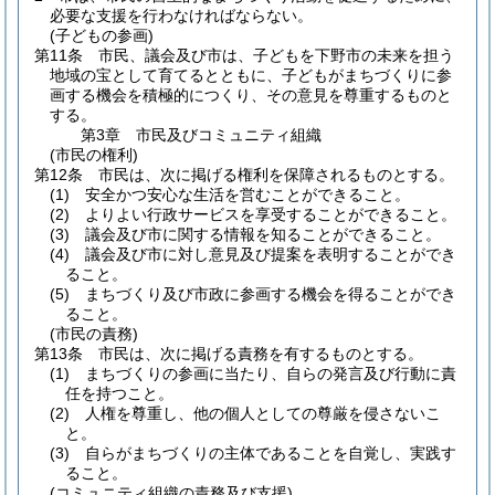
必要な支援を行わなければならない。
(子どもの参画)
第11条
市民、議会及び市は、子どもを下野市の未来を担う
地域の宝として育てるとともに、子どもがまちづくりに参
画する機会を積極的につくり、その意見を尊重するものと
する。
第3章
市民及びコミュニティ組織
(市民の権利)
第12条
市民は、次に掲げる権利を保障されるものとする。
(1)
安全かつ安心な生活を営むことができること。
(2)
よりよい行政サービスを享受することができること。
(3)
議会及び市に関する情報を知ることができること。
(4)
議会及び市に対し意見及び提案を表明することができ
ること。
(5)
まちづくり及び市政に参画する機会を得ることができ
ること。
(市民の責務)
第13条
市民は、次に掲げる責務を有するものとする。
(1)
まちづくりの参画に当たり、自らの発言及び行動に責
任を持つこと。
(2)
人権を尊重し、他の個人としての尊厳を侵さないこ
と。
(3)
自らがまちづくりの主体であることを自覚し、実践す
ること。
(コミュニティ組織の責務及び支援)