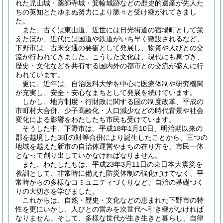
れた児山城・薬師寺城・箕輪城跡などの歴史的遺産が先人た
ちの英知とたゆまぬ努力により脈々と受け継がれてきまし
た。
また、古くは東山道、近世には日光街道の宿場町として栄
えたほか、近代には国道や鉄道がいち早く敷設されるなど、
下野市は、古来交通の要衝として発展し、物資や人びとの交
流が行われてきました。こうした文化は、現代にも息づき、
歴史・文化などを共有する国内外の都市との交流が盛んに行
われています。
更に、近年は、自治医科大学を中心に医療体制や研究機関
が充実し、安全・安心なまちとして発展を続けています。
しかし、地方制度・行財政に関する国の制度改革、平成の
市町村大合併、少子高齢化・人口減少などの時代背景や社会
変化による影響をわたしたち市民も受けています。
そうした中、下野市は、平成18年1月10日、明治期以来の
郡を越境した3町の対等合併により誕生したことから、三つの
地域を越えた新市の自治体運営やまちの在り方を、市民一体
となって創り出していかなければなりません。
また、わたしたちは、平成23年3月11日の東日本大震災を
教訓として、非常時に備えた防災体制の強化だけでなく、平
常時からの多様なコミュニティづくりなど、自治の基礎づく
りの大切さを学びました。
これからは、自然・歴史・文化などの恵まれた下野市の特
性を更にいかし、人びとの営みを次世代へ引き継がなければ
なりません。そして、多様な世代が生き生きと暮らし、自律