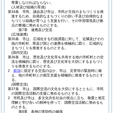
尊重しなければならない。
(人材及び組織の育成)
第34条
市民、議会及び市は、市民が主役のまちづくりを推
進するため、自発的なまちづくりの担い手及び自律的なま
ちづくり組織が育つよう支援を行い、その学習環境及び拠
点の整備に努めるものとする。
第7章
連携及び交流
(広域連携)
第35条
市は、広域化する行政課題に対して、近隣及びその
他の市町村、県及び国との連携を積極的に図り、広域的な
まちづくりを推進するものとする。
(国内交流)
第36条
市は、歴史及び文化等を共有する他の市町村との交
流を積極的に図り、歴史及び文化等を大切にするまちづく
りを推進するものとする。
2
前項
に規定する交流のほか、市は、災害等の緊急時に備
え、他の市町村との相互支援を積極的に推進するものとす
る。
(国際交流)
第37条
市は、国際交流の文化を大切にするとともに、市民
の国際交流活動の支援に努めるものとする。
2
市民及び市は、多文化共生社会の視点に立ち、敬愛と相互
理解と学び合いの精神を持って、国際交流活動に努めるも
のとする。
第8章
条例の実効性の確保