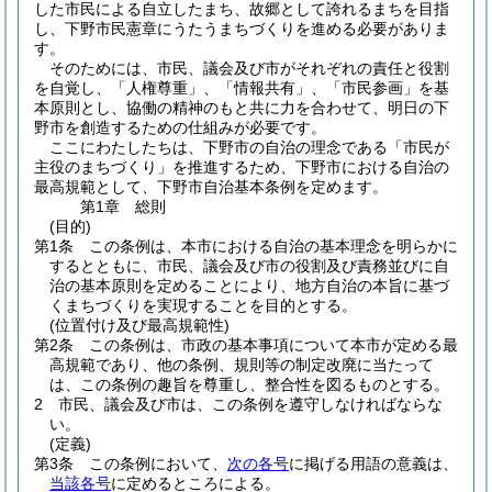
した市民による自立したまち、故郷として誇れるまちを目指
し、下野市民憲章にうたうまちづくりを進める必要がありま
す。
そのためには、市民、議会及び市がそれぞれの責任と役割
を自覚し、「人権尊重」、「情報共有」、「市民参画」を基
本原則とし、協働の精神のもと共に力を合わせて、明日の下
野市を創造するための仕組みが必要です。
ここにわたしたちは、下野市の自治の理念である「市民が
主役のまちづくり」を推進するため、下野市における自治の
最高規範として、下野市自治基本条例を定めます。
第1章
総則
(目的)
第1条
この条例は、本市における自治の基本理念を明らかに
するとともに、市民、議会及び市の役割及び責務並びに自
治の基本原則を定めることにより、地方自治の本旨に基づ
くまちづくりを実現することを目的とする。
(位置付け及び最高規範性)
第2条
この条例は、市政の基本事項について本市が定める最
高規範であり、他の条例、規則等の制定改廃に当たって
は、この条例の趣旨を尊重し、整合性を図るものとする。
2
市民、議会及び市は、この条例を遵守しなければならな
い。
(定義)
第3条
この条例において、
次の各号
に掲げる用語の意義は、
当該各号
に定めるところによる。