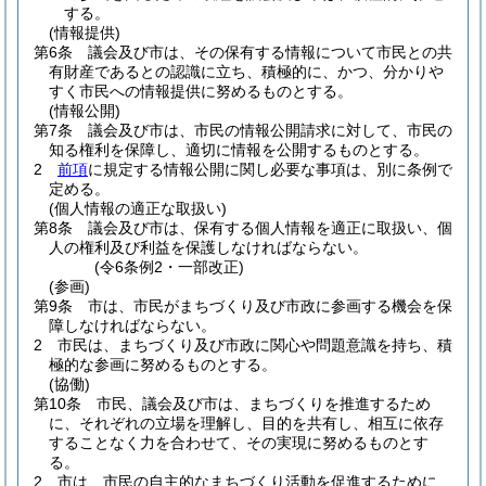
する。
(情報提供)
第6条
議会及び市は、その保有する情報について市民との共
有財産であるとの認識に立ち、積極的に、かつ、分かりや
すく市民への情報提供に努めるものとする。
(情報公開)
第7条
議会及び市は、市民の情報公開請求に対して、市民の
知る権利を保障し、適切に情報を公開するものとする。
2
前項
に規定する情報公開に関し必要な事項は、別に条例で
定める。
(個人情報の適正な取扱い)
第8条
議会及び市は、保有する個人情報を適正に取扱い、個
人の権利及び利益を保護しなければならない。
(令6条例2・一部改正)
(参画)
第9条
市は、市民がまちづくり及び市政に参画する機会を保
障しなければならない。
2
市民は、まちづくり及び市政に関心や問題意識を持ち、積
極的な参画に努めるものとする。
(協働)
第10条
市民、議会及び市は、まちづくりを推進するため
に、それぞれの立場を理解し、目的を共有し、相互に依存
することなく力を合わせて、その実現に努めるものとす
る。
2
市は、市民の自主的なまちづくり活動を促進するために、