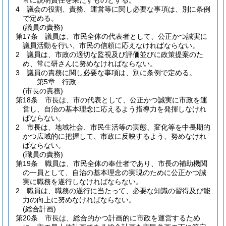
常に説明責任を果たすものとする。
4
議会の役割、責務、運営等に関し必要な事項は、別に条例
で定める。
(議員の責務)
第17条
議員は、市民全体の代表者として、公正かつ誠実に
議員活動を行い、市民の信頼に応えなければならない。
2
議員は、市政の適切な監視及び評価並びに政策提案のた
め、常に研さんに努めなければならない。
3
議員の責務に関し必要な事項は、別に条例で定める。
第5章
行政
(市長の責務)
第18条
市長は、市の代表として、公正かつ誠実に市政を運
営し、自治の基本理念に応えるよう指導力を発揮しなけれ
ばならない。
2
市長は、地域社会、市民生活等の実態、変化等を中長期的
かつ広域的に把握して、市政に反映するよう、努めなけれ
ばならない。
(職員の責務)
第19条
職員は、市民全体の奉仕者であり、市長の補助機関
の一員として、自治の基本理念の実現のために公正かつ誠
実に職務を遂行しなければならない。
2
職員は、職務の遂行に当たって、必要な知識の習得及び能
力の向上に努めなければならない。
(総合計画)
第20条
市長は、総合的かつ計画的に市政を運営するため