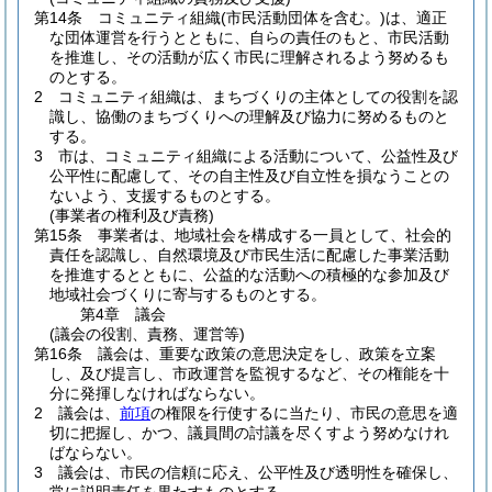
第14条
コミュニティ組織
(市民活動団体を含む。)
は、適正
な団体運営を行うとともに、自らの責任のもと、市民活動
を推進し、その活動が広く市民に理解されるよう努めるも
のとする。
2
コミュニティ組織は、まちづくりの主体としての役割を認
識し、協働のまちづくりへの理解及び協力に努めるものと
する。
3
市は、コミュニティ組織による活動について、公益性及び
公平性に配慮して、その自主性及び自立性を損なうことの
ないよう、支援するものとする。
(事業者の権利及び責務)
第15条
事業者は、地域社会を構成する一員として、社会的
責任を認識し、自然環境及び市民生活に配慮した事業活動
を推進するとともに、公益的な活動への積極的な参加及び
地域社会づくりに寄与するものとする。
第4章
議会
(議会の役割、責務、運営等)
第16条
議会は、重要な政策の意思決定をし、政策を立案
し、及び提言し、市政運営を監視するなど、その権能を十
分に発揮しなければならない。
2
議会は、
前項
の権限を行使するに当たり、市民の意思を適
切に把握し、かつ、議員間の討議を尽くすよう努めなけれ
ばならない。
3
議会は、市民の信頼に応え、公平性及び透明性を確保し、