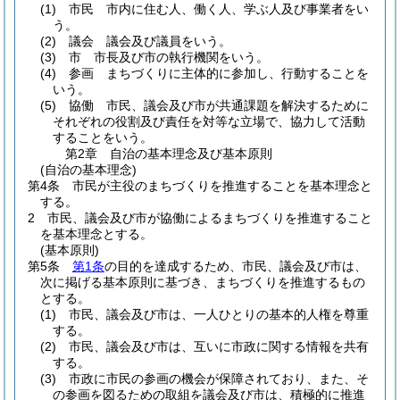
(1)
市民 市内に住む人、働く人、学ぶ人及び事業者をい
う。
(2)
議会 議会及び議員をいう。
(3)
市 市長及び市の執行機関をいう。
(4)
参画 まちづくりに主体的に参加し、行動することを
いう。
(5)
協働 市民、議会及び市が共通課題を解決するために
それぞれの役割及び責任を対等な立場で、協力して活動
することをいう。
第2章
自治の基本理念及び基本原則
(自治の基本理念)
第4条
市民が主役のまちづくりを推進することを基本理念と
する。
2
市民、議会及び市が協働によるまちづくりを推進すること
を基本理念とする。
(基本原則)
第5条
第1条
の目的を達成するため、市民、議会及び市は、
次に掲げる基本原則に基づき、まちづくりを推進するもの
とする。
(1)
市民、議会及び市は、一人ひとりの基本的人権を尊重
する。
(2)
市民、議会及び市は、互いに市政に関する情報を共有
する。
(3)
市政に市民の参画の機会が保障されており、また、そ
の参画を図るための取組を議会及び市は、積極的に推進