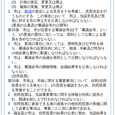
(2)
計画の策定、変更又は廃止
(3)
施策の実施、変更又は廃止
2
市は、
前項
の規定による意見を十分考慮し、意思決定を行
うものとする。
この場合において、市は、当該意見及び意
見に対する市の考え方を公表しなければならない。
(委員の公募及び審議会等の公開等)
第32条
市は、市が設置する審議会等
(以下「審議会等」とい
う。)
の委員の選任に当たっては、原則として公募による委
員を含めなければならない。
2
市は、委員の選任に当たっては、透明性及び公平性を保
ち、審議会等の設置目的に応じて、地域、年齢及び性別そ
の他必要な要件に配慮しなければならない。
3
市は、審議会等の会議を原則として公開しなければならな
い。
4
市は、審議会等の開催情報、会議結果等を公表しなければ
ならない。
(住民投票)
第33条
市長は、市政に関する重要事項について、住民
(住民
投票を行う主体をいう。)
の意思を確認するため、住民投票
を実施することができる。
2
住民投票は、当該重要事項に関する情報が住民に提供さ
れ、熟議を経た上で行われなければならない。
3
住民投票に参加できる者の資格その他住民投票の実施に関
して必要な事項は、事案ごとに別に条例で定める。
4
議会及び市は、住民投票の結果の公表に努め、当該結果を