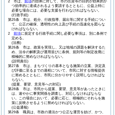
2
市は、
前項
の団体に対して、市の出資等の目的が効果的か
つ効率的に達成されるよう要請するとともに、公益上特に
必要な場合には、必要な支援を行わなければならない。
(行政手続)
第25条
市は、処分、行政指導、届出等に関する手続につい
て、公正の確保、透明性の向上及び手続の迅速化を図らな
ければならない。
2
前項
に規定する行政手続に関し必要な事項は、別に条例で
定める。
(法務)
第26条
市は、政策を実現し、又は地域の課題を解決するた
め、法令の解釈及び運用並びに条例、規則等の制定改廃に
積極的に努めなければならない。
(説明責任)
第27条
市は、まちづくりの基本となる施策の立案、決定及
び評価に至るまでの過程について、市民に対する情報提供
に努めるとともに、市民に分かりやすく説明しなければな
らない。
(提案、要望、意見等への対応)
第28条
市は、市民から提案、要望、意見等があったときに
は、速やかに事実関係を調査し、対応しなければならな
い。
この場合において、必要に応じ、積極的にそれらを施
策に反映させるように努めなければならない。
(公益通報)
第29条
職員は、市政の適法かつ公正な運営を妨げ、かつ、