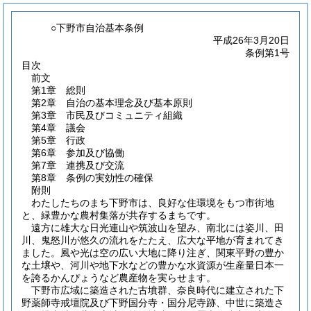
○下野市自治基本条例
平成26年3月20日
条例第1号
目次
前文
第1章
総則
第2章
自治の基本理念及び基本原則
第3章
市民及びコミュニティ組織
第4章
議会
第5章
行政
第6章
参加及び協働
第7章
連携及び交流
第8章
条例の実効性の確保
附則
わたしたちのまち下野市は、良好な住環境をもつ市街地
と、緑豊かな農村集落が共存するまちです。
遠方に雄大な日光連山や筑波山を望み、南北には姿川、田
川、鬼怒川が悠久の流れをたたえ、広大な平地が育まれてき
ました。風や光は空の広い大地に降り注ぎ、関東平野の豊か
な土壌や、河川や地下水などの豊かな水資源が生産量日本一
を誇るかんぴょうなど農産物を実らせます。
下野市広域に築造された古墳群、奈良時代に建立された下
野薬師寺戒壇院及び下野国分寺・国分尼寺跡、中世に築造さ