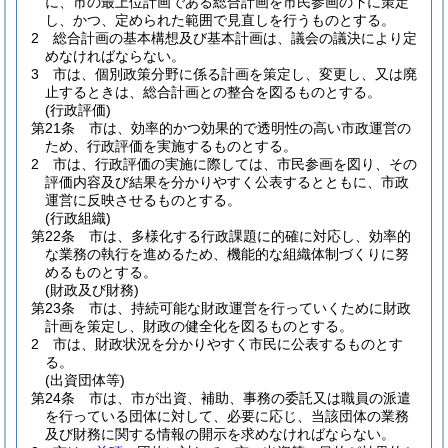
に、市の最上位計画である総合計画を市民参画の下に策定
し、かつ、定められた範囲で見直しを行うものとする。
2
総合計画の基本構想及び基本計画は、議会の議決により定
めなければならない。
3
市は、個別政策分野に係る計画を策定し、変更し、又は廃
止するときは、総合計画との整合を図るものとする。
(行政評価)
第21条
市は、効率的かつ効果的で透明性の高い市政運営の
ため、行政評価を実施するものとする。
2
市は、行政評価の実施に際しては、市民参画を図り、その
評価内容及び結果を分かりやすく公表するとともに、市政
運営に反映させるものとする。
(行政組織)
第22条
市は、多様化する行政課題に的確に対応し、効率的
な業務の執行を進めるため、機能的な組織体制づくりに努
めるものとする。
(財政及び財務)
第23条
市は、持続可能な財政運営を行っていくために財政
計画を策定し、財政の健全化を図るものとする。
2
市は、財政状況を分かりやすく市民に公表するものとす
る。
(出資団体等)
第24条
市は、市が出資、補助、事務の委託又は職員の派遣
を行っている団体に対して、必要に応じ、当該団体の業務
及び財務に関する情報の開示を求めなければならない。