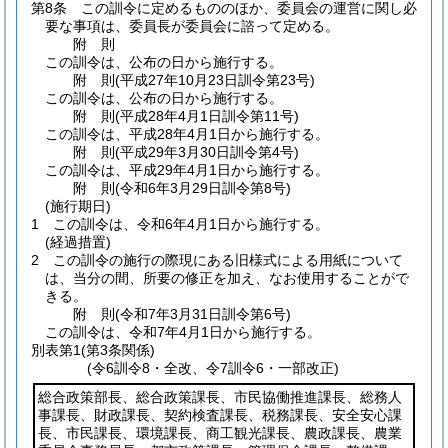
第8条
この訓令に定めるもののほか、委員会の運営に関し必
要な事項は、委員長が委員会に諮って定める。
附
則
この訓令は、公布の日から施行する。
附
則
(平成27年10月23日
訓令第23号)
この訓令は、公布の日から施行する。
附
則
(平成28年4月1日
訓令第11号)
この訓令は、平成28年4月1日から施行する。
附
則
(平成29年3月30日
訓令第4号)
この訓令は、平成29年4月1日から施行する。
附
則
(令和6年3月29日
訓令第8号)
(施行期日)
1
この訓令は、令和6年4月1日から施行する。
(経過措置)
2
この訓令の施行の際現にある旧様式による用紙について
は、当分の間、所要の修正を加え、なお使用することがで
きる。
附
則
(令和7年3月31日
訓令第6号)
この訓令は、令和7年4月1日から施行する。
別表第1
(第3条関係)
(令6訓令8・全改、令7訓令6・一部改正)
総合政策部長、総合政策課長、市民協働推進課長、総務人
事課長、財政課長、契約検査課長、税務課長、安全安心課
長、市民課長、環境課長、商工観光課長、農政課長、農業