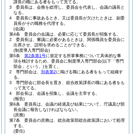
課長の職にある者をもって充てる。
3
委員長は、会務を総理し、委員会を代表し、会議の議長と
なる。
4
委員長に事故あるとき、又は委員長が欠けたときは、副委
員長がその職務を代理する。
(会議)
第4条
委員会の会議は、必要に応じて委員長が招集する。
2
委員長は、審議に必要があるときは、関係職員を委員会に
出席させ、説明を求めることができる。
(制度導入専門部会)
第5条
第2条第1号
に規定する所掌事務について具体的な事
項を検討するため、委員会に制度導入専門部会
(以下「専門
部会」という。)
を置く。
2
専門部会は、
別表第2
に掲げる職にある者をもって組織す
る。
3
専門部会に部会長を置き、総合政策課長の職にある者をも
って充てる。
4
部会長は、会議を招集し、会議を主宰する。
(報告)
第6条
委員長は、会議の経過及び結果について、庁議及び部
長会議に報告しなければならない。
(庶務)
第7条
委員会の庶務は、総合政策部総合政策課において処理
する。
(委任)