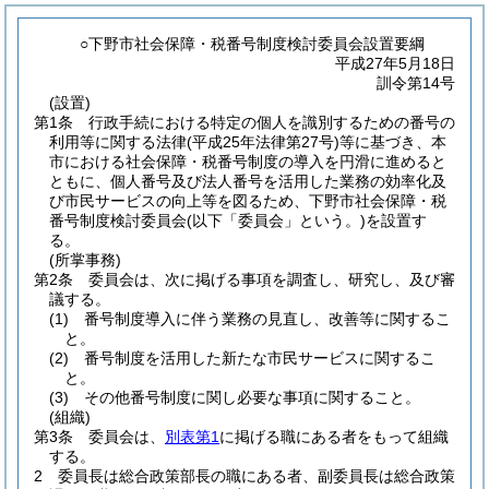
○下野市社会保障・税番号制度検討委員会設置要綱
平成27年5月18日
訓令第14号
(設置)
第1条
行政手続における特定の個人を識別するための番号の
利用等に関する法律
(平成25年法律第27号)
等に基づき、本
市における社会保障・税番号制度の導入を円滑に進めると
ともに、個人番号及び法人番号を活用した業務の効率化及
び市民サービスの向上等を図るため、下野市社会保障・税
番号制度検討委員会
(以下「委員会」という。)
を設置す
る。
(所掌事務)
第2条
委員会は、次に掲げる事項を調査し、研究し、及び審
議する。
(1)
番号制度導入に伴う業務の見直し、改善等に関するこ
と。
(2)
番号制度を活用した新たな市民サービスに関するこ
と。
(3)
その他番号制度に関し必要な事項に関すること。
(組織)
第3条
委員会は、
別表第1
に掲げる職にある者をもって組織
する。
2
委員長は総合政策部長の職にある者、副委員長は総合政策