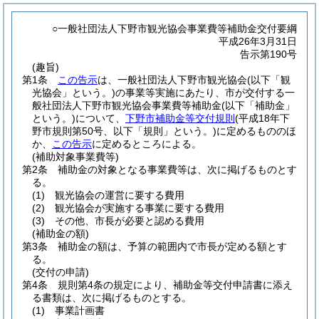
○一般社団法人下野市観光協会事業費等補助金交付要綱
平成26年3月31日
告示第190号
(趣旨)
第1条
この告示
は、一般社団法人下野市観光協会
(以下「観
光協会」という。)
の事業等実施にあたり、市が交付する一
般社団法人下野市観光協会事業費等補助金
(以下「補助金」
という。)
について、
下野市補助金等交付規則
(平成18年下
野市規則第50号、以下「規則」という。)
に定めるもののほ
か、
この告示
に定めるところによる。
(補助対象事業費等)
第2条
補助金の対象となる事業費等は、次に掲げるものとす
る。
(1)
観光協会の運営に要する費用
(2)
観光協会が実施する事業に要する費用
(3)
その他、市長が必要と認める費用
(補助金の額)
第3条
補助金の額は、予算の範囲内で市長が定める額とす
る。
(交付の申請)
第4条
規則第4条の規定により、補助金等交付申請書に添え
る書類は、次に掲げるものとする。
(1)
事業計画書