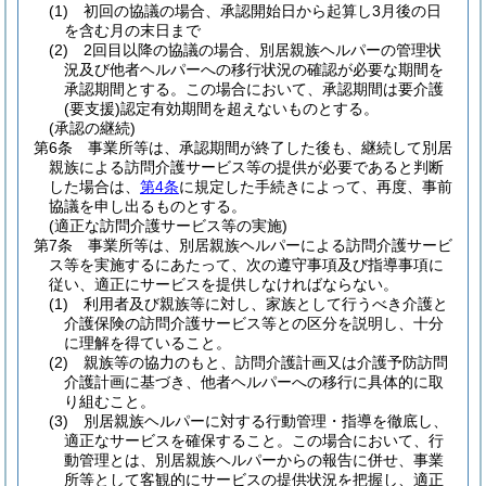
(1)
初回の協議の場合、承認開始日から起算し3月後の日
を含む月の末日まで
(2)
2回目以降の協議の場合、別居親族ヘルパーの管理状
況及び他者ヘルパーへの移行状況の確認が必要な期間を
承認期間とする。
この場合において、承認期間は要介護
(要支援)
認定有効期間を超えないものとする。
(承認の継続)
第6条
事業所等は、承認期間が終了した後も、継続して別居
親族による訪問介護サービス等の提供が必要であると判断
した場合は、
第4条
に規定した手続きによって、再度、事前
協議を申し出るものとする。
(適正な訪問介護サービス等の実施)
第7条
事業所等は、別居親族ヘルパーによる訪問介護サービ
ス等を実施するにあたって、次の遵守事項及び指導事項に
従い、適正にサービスを提供しなければならない。
(1)
利用者及び親族等に対し、家族として行うべき介護と
介護保険の訪問介護サービス等との区分を説明し、十分
に理解を得ていること。
(2)
親族等の協力のもと、訪問介護計画又は介護予防訪問
介護計画に基づき、他者ヘルパーへの移行に具体的に取
り組むこと。
(3)
別居親族ヘルパーに対する行動管理・指導を徹底し、
適正なサービスを確保すること。
この場合において、行
動管理とは、別居親族ヘルパーからの報告に併せ、事業
所等として客観的にサービスの提供状況を把握し、適正