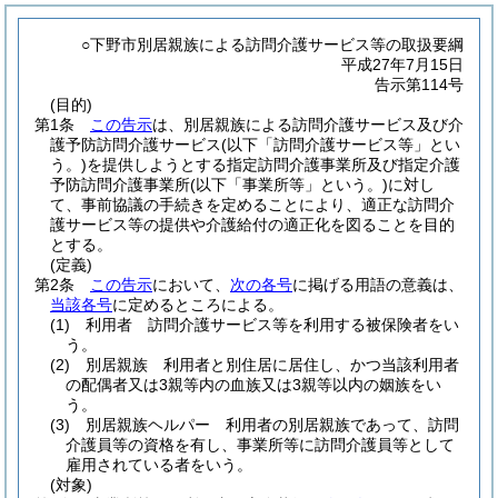
○下野市別居親族による訪問介護サービス等の取扱要綱
平成27年7月15日
告示第114号
(目的)
第1条
この告示
は、別居親族による訪問介護サービス及び介
護予防訪問介護サービス
(以下「訪問介護サービス等」とい
う。)
を提供しようとする指定訪問介護事業所及び指定介護
予防訪問介護事業所
(以下「事業所等」という。)
に対し
て、事前協議の手続きを定めることにより、適正な訪問介
護サービス等の提供や介護給付の適正化を図ることを目的
とする。
(定義)
第2条
この告示
において、
次の各号
に掲げる用語の意義は、
当該各号
に定めるところによる。
(1)
利用者 訪問介護サービス等を利用する被保険者をい
う。
(2)
別居親族 利用者と別住居に居住し、かつ当該利用者
の配偶者又は3親等内の血族又は3親等以内の姻族をい
う。
(3)
別居親族ヘルパー 利用者の別居親族であって、訪問
介護員等の資格を有し、事業所等に訪問介護員等として
雇用されている者をいう。
(対象)