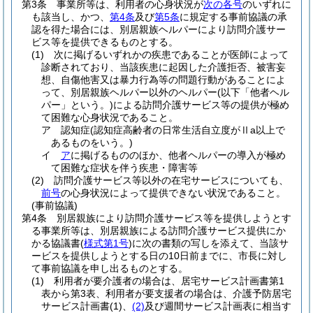
第3条
事業所等は、利用者の心身状況が
次の各号
のいずれに
も該当し、かつ、
第4条
及び
第5条
に規定する事前協議の承
認を得た場合には、別居親族ヘルパーにより訪問介護サー
ビス等を提供できるものとする。
(1)
次に掲げるいずれかの疾患であることが医師によって
診断されており、当該疾患に起因した介護拒否、被害妄
想、自傷他害又は暴力行為等の問題行動があることによ
って、別居親族ヘルパー以外のヘルパー
(以下「他者ヘル
パー」という。)
による訪問介護サービス等の提供が極め
て困難な心身状況であること。
ア
認知症
(認知症高齢者の日常生活自立度がⅡa以上で
あるものをいう。)
イ
ア
に掲げるもののほか、他者ヘルパーの導入が極め
て困難な症状を伴う疾患・障害等
(2)
訪問介護サービス等以外の在宅サービスについても、
前号
の心身状況によって提供できない状況であること。
(事前協議)
第4条
別居親族により訪問介護サービス等を提供しようとす
る事業所等は、別居親族による訪問介護サービス提供にか
かる協議書
(
様式第1号
)
に次の書類の写しを添えて、当該サ
ービスを提供しようとする日の10日前までに、市長に対し
て事前協議を申し出るものとする。
(1)
利用者が要介護者の場合は、居宅サービス計画書第1
表から第3表、利用者が要支援者の場合は、介護予防居宅
サービス計画書
(1)
、
(2)
及び週間サービス計画表に相当す