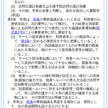
るもの
(2)
訪問介護計画書又は介護予防訪問介護計画書
(3)
その他、市長が必要と判断し、提出を指示した書類等
(承認)
第5条
市長は、
前条
の事前協議があったときは、利用者の心
身状況及び、次の要件について検討し、その結果を別居親
族による訪問介護サービス提供にかかる協議結果通知書
(
様
式第2号
)
により事業者等に対し通知する。
(1)
サービス提供責任者が、利用者本人への面談等によっ
て、
第3条
に定める心身状況を十分に把握していること。
この場合において、当該確認を行うものが利用者の親族
にあたる場合は、他のサービス提供責任者等が確認して
いること。
(2)
サービス担当者会議において、他者ヘルパーによるサ
ービス提供の可能性について十分に検討し、親族等の協
力のもとで実際に導入を試みる等、積極的に取り組んで
いること。
(3)
他者ヘルパーへの移行時期が設定され、移行への具体
策
(親族の協力方法、他者ヘルパーの導入方法及び訪問予
定回数等)
が訪問介護計画上に位置づけられること。
(4)
別居親族ヘルパーに対する行動管理・指導の徹底によ
って、常に訪問介護サービス等の適正性が確保できる体
制にあり、その管理方法が明確であること。
2
市長は、
前条
の事前協議を承認する場合には、原則とし
て、次の承認期間を設けるものとする。