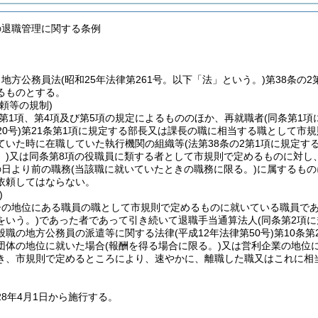
の退職管理に関する条例
、地方公務員法
(昭和25年法律第261号。以下「法」という。)
第38条の
るものとする。
頼等の規制)
2第1項、第4項及び第5項の規定によるもののほか、再就職者
(同条第1
0号)
第21条第1項に規定する部長又は課長の職に相当する職として市
ていた時に在職していた執行機関の組織等
(法第38条の2第1項に規定
)
又は同条第8項の役職員に類する者として市規則で定めるものに対し
の日より前の職務
(当該職に就いていたときの職務に限る。)
に属するもの
依頼してはならない。
)
督の地位にある職員の職として市規則で定めるものに就いている職員で
をいう。)
であった者であって引き続いて退職手当通算法人
(同条第2項
般職の地方公務員の派遣等に関する法律
(平成12年法律第50号)
第10条
団体の地位に就いた場合
(報酬を得る場合に限る。)
又は営利企業の地位
き、市規則で定めるところにより、速やかに、離職した職又はこれに相
28年4月1日から施行する。