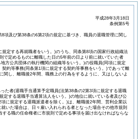
平成28年3月18日
条例第5号
2第8項及び第38条の6第2項の規定に基づき、職員の退職管理に関し
項に規定する再就職者をいう。)
のうち、同条第8項の国家行政組織法
規則で定めるものに離職した日の5年前の日より前に就いていた者
する地方公共団体の執行機関の組織等をいう。)
の役職員
(同項に規定
、契約等事務
(同条第1項に規定する契約等事務をいう。)
であって離
に関し、離職後2年間、職務上の行為をするように、又はしないよ
あった者
(退職手当通算予定職員
(法第38条の2第3項に規定する退職
に規定する退職手当通算法人をいう。)
の地位に就いている者及び公
第2項に規定する退職派遣者を除く。)
は、離職後2年間、営利企業以
に就いた場合は、日々雇い入れられる者となった場合その他市規則
当する職の任命権者に市規則で定める事項を届け出なければならな