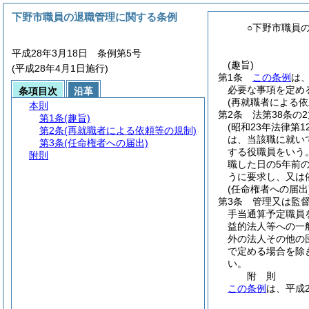
下野市職員の退職管理に関する条例
○下野市職員
平成28年3月18日 条例第5号
(趣旨)
(平成28年4月1日施行)
第1条
この条例
は
必要な事項を定め
条項目次
沿革
(再就職者による依
本則
第2条
法第38条の
第1条
(趣旨)
(昭和23年法律第12
第2条
(再就職者による依頼等の規制)
は、当該職に就い
第3条
(任命権者への届出)
する役職員をいう。
附則
職した日の5年前
うに要求し、又は
(任命権者への届出
第3条
管理又は監
手当通算予定職員
益的法人等への一
外の法人その他の
で定める場合を除
い。
附
則
この条例
は、平成