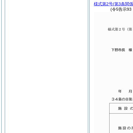
様式第2号
(第3条関係
(令5告示9