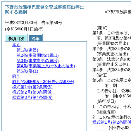
下野市放課後児童健全育成事業届出等に
関する要綱
○下野市放課
平成28年3月30日 告示第59号
(趣旨)
(令和5年6月1日施行)
第1条
この告示は
項、第3項及び第
条項目次
沿革
(事業開始の届出)
本則
第2条
法第34条の
第1条
(趣旨)
(事業変更の届出)
第2条
(事業開始の届出)
第3条
法第34条の
第3条
(事業変更の届出)
(事業廃止又は休止
第4条
(事業廃止又は休止の届出)
第4条
法第34条の
第5条
(委任)
(委任)
附則
第5条
この告示に
附則
(令和5年5月30日告示第93号)
附
則
様式第1号
(第2条関係)
この告示は、公布
様式第2号
(第3条関係)
附
則
(令和5
様式第3号
(第4条関係)
(施行期日)
1
この告示は、令和
(経過措置)
2
この告示の施行
様式第1号
(第2条関係
(令5告示9