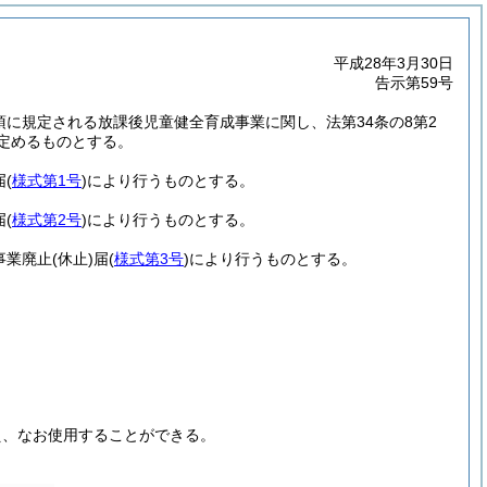
平成28年3月30日
告示第59号
2項に規定される放課後児童健全育成事業に関し、法第34条の8第2
定めるものとする。
届
(
様式第1号
)
により行うものとする。
届
(
様式第2号
)
により行うものとする。
事業廃止
(休止)
届
(
様式第3号
)
により行うものとする。
え、なお使用することができる。