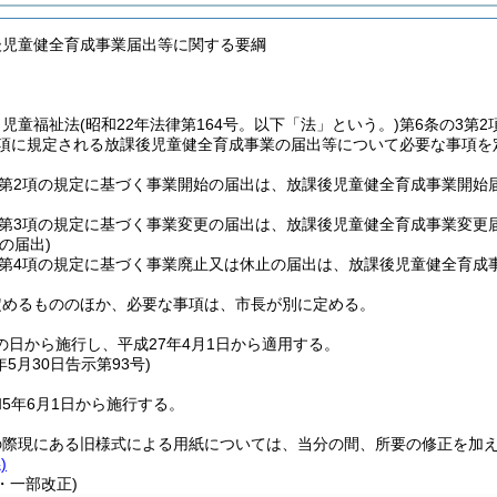
後児童健全育成事業届出等に関する要綱
、児童福祉法
(昭和22年法律第164号。以下「法」という。)
第6条の3第
4項に規定される放課後児童健全育成事業の届出等について必要な事項を
8第2項の規定に基づく事業開始の届出は、放課後児童健全育成事業開始
8第3項の規定に基づく事業変更の届出は、放課後児童健全育成事業変更
の届出)
8第4項の規定に基づく事業廃止又は休止の届出は、放課後児童健全育成
定めるもののほか、必要な事項は、市長が別に定める。
の日から施行し、平成27年4月1日から適用する。
年5月30日
告示第93号)
5年6月1日から施行する。
の際現にある旧様式による用紙については、当分の間、所要の修正を加
)
3・一部改正)