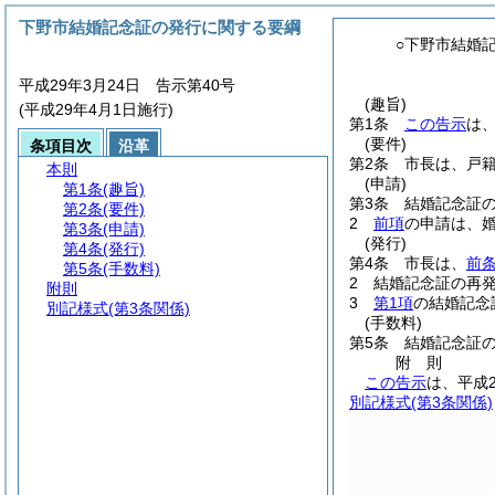
下野市結婚記念証の発行に関する要綱
○下野市結婚
平成29年3月24日 告示第40号
(趣旨)
(平成29年4月1日施行)
第1条
この告示
は
(要件)
条項目次
沿革
第2条
市長は、戸
本則
(申請)
第1条
(趣旨)
第3条
結婚記念証
第2条
(要件)
2
前項
の申請は、
第3条
(申請)
(発行)
第4条
(発行)
第4条
市長は、
前
第5条
(手数料)
2
結婚記念証の再
附則
3
第1項
の結婚記念
別記様式
(第3条関係)
(手数料)
第5条
結婚記念証
附
則
この告示
は、平成
別記様式
(第3条関係)