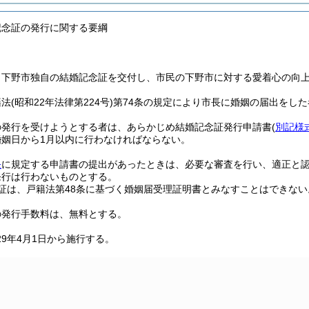
記念証の発行に関する要綱
、下野市独自の結婚記念証を交付し、市民の下野市に対する愛着心の向
籍法
(昭和22年法律第224号)
第74条の規定により市長に婚姻の届出をし
の発行を受けようとする者は、あらかじめ結婚記念証発行申請書
(
別記様
婚姻日から1月以内に行わなければならない。
条
に規定する申請書の提出があったときは、必要な審査を行い、適正と
発行は行わないものとする。
証は、戸籍法第48条に基づく婚姻届受理証明書とみなすことはできない
の発行手数料は、無料とする。
29年4月1日から施行する。