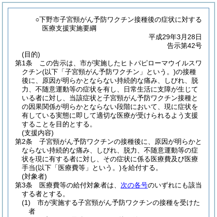
○下野市子宮頸がん予防ワクチン接種後の症状に対する
医療支援実施要綱
平成29年3月28日
告示第42号
(目的)
第1条
この告示は、市が実施したヒトパピローマウイルスワ
クチン
(以下「子宮頸がん予防ワクチン」という。)
の接種
後に、原因が明らかとならない持続的な痛み、しびれ、脱
力、不随意運動等の症状を有し、日常生活に支障が生じて
いる者に対し、当該症状と子宮頸がん予防ワクチン接種と
の因果関係が明らかとならない段階において、現に症状を
有している実態に即して適切な医療が受けられるよう支援
することを目的とする。
(支援内容)
第2条
子宮頸がん予防ワクチンの接種後に、原因が明らかと
ならない持続的な痛み、しびれ、脱力、不随意運動等の症
状を現に有する者に対し、その症状に係る医療費及び医療
手当
(以下「医療費等」という。)
を給付する。
(対象者)
第3条
医療費等の給付対象者は、
次の各号
のいずれにも該当
する者とする。
(1)
市が実施する子宮頸がん予防ワクチンの接種を受けた
者