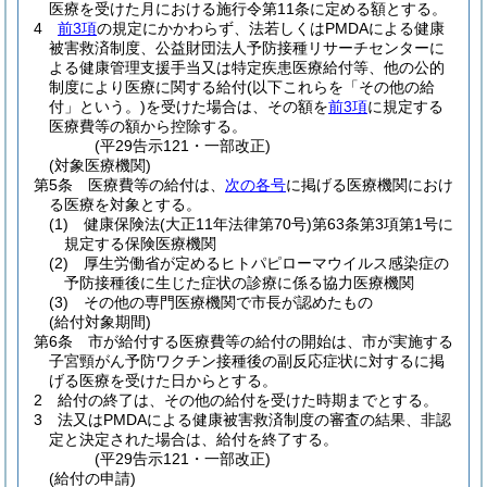
医療を受けた月における施行令第11条に定める額とする。
4
前3項
の規定にかかわらず、法若しくはPMDAによる健康
被害救済制度、公益財団法人予防接種リサーチセンターに
よる健康管理支援手当又は特定疾患医療給付等、他の公的
制度により医療に関する給付
(以下これらを「その他の給
付」という。)
を受けた場合は、その額を
前3項
に規定する
医療費等の額から控除する。
(平29告示121・一部改正)
(対象医療機関)
第5条
医療費等の給付は、
次の各号
に掲げる医療機関におけ
る医療を対象とする。
(1)
健康保険法
(大正11年法律第70号)
第63条第3項第1号に
規定する保険医療機関
(2)
厚生労働省が定めるヒトパピローマウイルス感染症の
予防接種後に生じた症状の診療に係る協力医療機関
(3)
その他の専門医療機関で市長が認めたもの
(給付対象期間)
第6条
市が給付する医療費等の給付の開始は、市が実施する
子宮頸がん予防ワクチン接種後の副反応症状に対するに掲
げる医療を受けた日からとする。
2
給付の終了は、その他の給付を受けた時期までとする。
3
法又はPMDAによる健康被害救済制度の審査の結果、非認
定と決定された場合は、給付を終了する。
(平29告示121・一部改正)
(給付の申請)