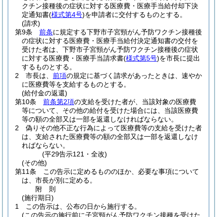
クチン接種後の症状に対する医療費・医療手当給付却下決
定通知書
(
様式第4号
)
を申請者に交付するものとする。
(請求)
第9条
前条
に規定する下野市子宮頸がん予防ワクチン接種後
の症状に対する医療費・医療手当給付決定通知書の交付を
受けた者は、下野市子宮頸がん予防ワクチン接種後の症状
に対する医療費・医療手当請求書
(
様式第5号
)
を市長に提出
するものとする。
2
市長は、
前項
の規定に基づく請求があったときは、速やか
に医療費等を支給するものとする。
(給付金の返還)
第10条
前条第2項
の支給を受けた者が、当該対象の医療費
等について、その他の給付を受けた場合には、当該医療費
等の額の全部又は一部を返還しなければならない。
2
偽りその他不正な行為によって医療費等の支給を受けた者
は、支給された医療費等の額の全部又は一部を返還しなけ
ればならない。
(平29告示121・全改)
(その他)
第11条
この告示に定めるもののほか、必要な事項について
は、市長が別に定める。
附
則
(施行期日)
1
この告示は、公布の日から施行する。
(この告示の施行前に子宮頸がん予防ワクチン接種を受けた