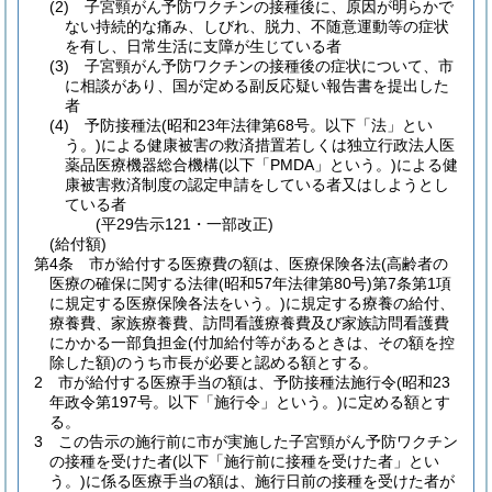
(2)
子宮頸がん予防ワクチンの接種後に、原因が明らかで
ない持続的な痛み、しびれ、脱力、不随意運動等の症状
を有し、日常生活に支障が生じている者
(3)
子宮頸がん予防ワクチンの接種後の症状について、市
に相談があり、国が定める副反応疑い報告書を提出した
者
(4)
予防接種法
(昭和23年法律第68号。以下「法」とい
う。)
による健康被害の救済措置若しくは独立行政法人医
薬品医療機器総合機構
(以下「PMDA」という。)
による健
康被害救済制度の認定申請をしている者又はしようとし
ている者
(平29告示121・一部改正)
(給付額)
第4条
市が給付する医療費の額は、医療保険各法
(高齢者の
医療の確保に関する法律
(昭和57年法律第80号)
第7条第1項
に規定する医療保険各法をいう。)
に規定する療養の給付、
療養費、家族療養費、訪問看護療養費及び家族訪問看護費
にかかる一部負担金
(付加給付等があるときは、その額を控
除した額)
のうち市長が必要と認める額とする。
2
市が給付する医療手当の額は、予防接種法施行令
(昭和23
年政令第197号。以下「施行令」という。)
に定める額とす
る。
3
この告示の施行前に市が実施した子宮頸がん予防ワクチン
の接種を受けた者
(以下「施行前に接種を受けた者」とい
う。)
に係る医療手当の額は、施行日前の接種を受けた者が