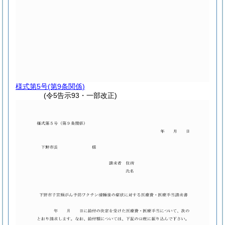
様式第5号
(第9条関係)
(令5告示93・一部改正)