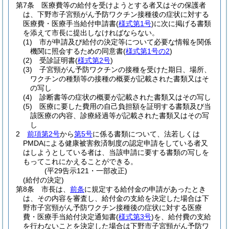
第7条
医療費等の給付を受けようとする者又はその保護者
は、下野市子宮頸がん予防ワクチン接種後の症状に対する
医療費・医療手当給付申請書
(
様式第1号
)
に次に掲げる書類
を添えて市長に提出しなければならない。
(1)
市が申請及び給付の決定等について必要な情報を関係
機関に照会するための同意書
(
様式第1号の2
)
(2)
受診証明書
(
様式第2号
)
(3)
子宮頸がん予防ワクチンの接種を受けた期日、場所、
ワクチンの種類等の接種の概要が記載された書類又はそ
の写し
(4)
診断書等の症状の概要が記載された書類又はその写し
(5)
医療に要した費用の自己負担額を証明する書類及び当
該医療の内容、診療経過等が記載された書類又はその写
し
2
前項第2号
から
第5号
に係る書類について、法若しくは
PMDAによる健康被害救済制度の認定申請をしている者又
はしようとしている者は、当該申請に要する書類の写しを
もってこれにかえることができる。
(平29告示121・一部改正)
(給付の決定)
第8条
市長は、
前条
に規定する給付金の申請があったとき
は、その内容を審査し、給付金の支給を決定した場合は下
野市子宮頸がん予防ワクチン接種後の症状に対する医療
費・医療手当給付決定通知書
(
様式第3号
)
を、給付費の支給
を行わないことを決定した場合は下野市子宮頸がん予防ワ