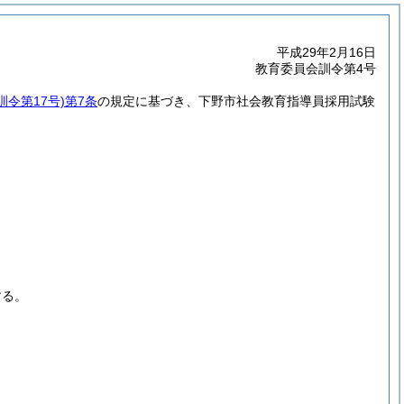
平成29年2月16日
教育委員会訓令第4号
令第17号)
第7条
の規定に基づき、下野市社会教育指導員採用試験
する。