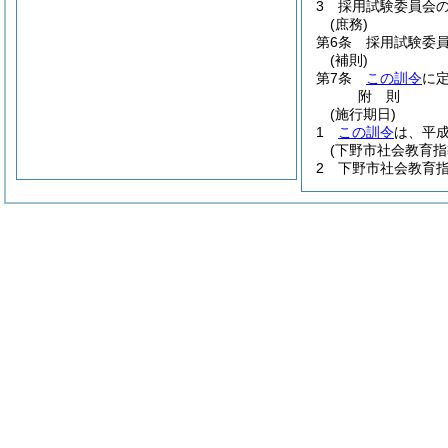
3
採用試験委員会
(庶務)
第6条
採用試験委
(補則)
第7条
この訓令
に
附
則
(施行期日)
1
この訓令
は、平成
(下野市社会教育
2
下野市社会教育