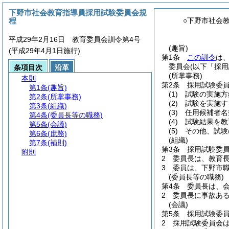
下野市社会教育指導員採用試験委員会規
程
○下野市社会
平成29年2月16日 教育委員会訓令第4号
(趣旨)
(平成29年4月1日施行)
第1条
この訓令
は
委員会
(以下「採
条項目次
沿革
(所掌事務)
本則
第2条
採用試験委
第1条
(趣旨)
(1)
試験の実施方
第2条
(所掌事務)
(2)
試験を実施す
第3条
(組織)
(3)
任用候補者名
第4条
(委員長等の職務)
(4)
試験結果を教
第5条
(会議)
(5)
その他、試験
第6条
(庶務)
(組織)
第7条
(補則)
第3条
採用試験委
附則
2
委員長は、教育
3
委員は、下野市
(委員長等の職務)
第4条
委員長は、
2
委員長に事故あ
(会議)
第5条
採用試験委
2
採用試験委員会