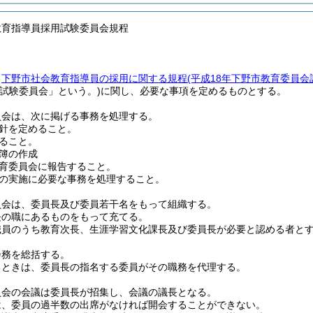
教育指導員採用試験委員会規程
、
下野市社会教育指導員の採用に関する規程
(平成18年下野市教育委員会訓
用試験委員会」という。)
に関し、必要な事項を定めるものとする。
員会は、次に掲げる事務を処理する。
針を定めること。
ること。
簿の作成
育委員会に報告すること。
の実施に必要な事務を処理すること。
員会は、委員長及び委員若干名をもって組織する。
長の職にあるものをもって充てる。
職員のうち教育次長、生涯学習文化課長及び委員長が必要と認める者と
会務を総括する。
るときは、委員長の指名する委員がその職務を代理する。
員会の会議は委員長が招集し、会議の議長となる。
は、委員の過半数の出席がなければ開会することができない。