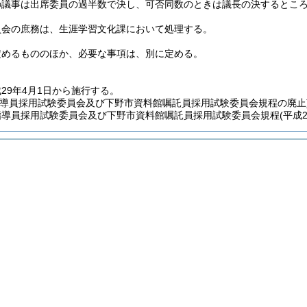
の議事は出席委員の過半数で決し、可否同数のときは議長の決するとこ
員会の庶務は、生涯学習文化課において処理する。
定めるもののほか、必要な事項は、別に定める。
29年4月1日から施行する。
指導員採用試験委員会及び下野市資料館嘱託員採用試験委員会規程の廃止
指導員採用試験委員会及び下野市資料館嘱託員採用試験委員会規程
(平成