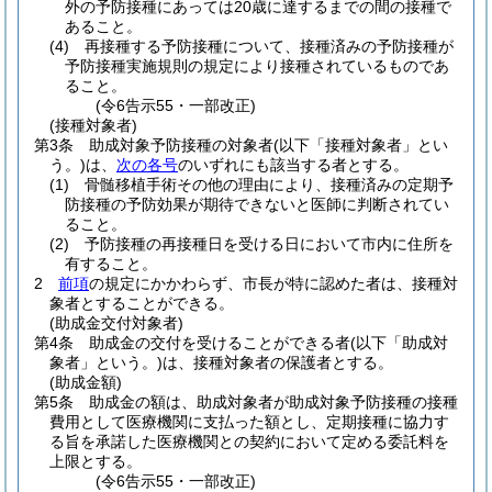
外の予防接種にあっては20歳に達するまでの間の接種で
あること。
(4)
再接種する予防接種について、接種済みの予防接種が
予防接種実施規則の規定により接種されているものであ
ること。
(令6告示55・一部改正)
(接種対象者)
第3条
助成対象予防接種の対象者
(以下「接種対象者」とい
う。)
は、
次の各号
のいずれにも該当する者とする。
(1)
骨髄移植手術その他の理由により、接種済みの定期予
防接種の予防効果が期待できないと医師に判断されてい
ること。
(2)
予防接種の再接種日を受ける日において市内に住所を
有すること。
2
前項
の規定にかかわらず、市長が特に認めた者は、接種対
象者とすることができる。
(助成金交付対象者)
第4条
助成金の交付を受けることができる者
(以下「助成対
象者」という。)
は、接種対象者の保護者とする。
(助成金額)
第5条
助成金の額は、助成対象者が助成対象予防接種の接種
費用として医療機関に支払った額とし、定期接種に協力す
る旨を承諾した医療機関との契約において定める委託料を
上限とする。
(令6告示55・一部改正)