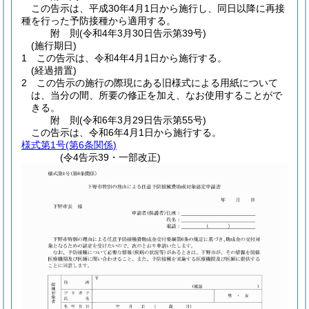
この告示は、平成30年4月1日から施行し、同日以降に再接
種を行った予防接種から適用する。
附
則
(令和4年3月30日
告示第39号)
(施行期日)
1
この告示は、令和4年4月1日から施行する。
(経過措置)
2
この告示の施行の際現にある旧様式による用紙について
は、当分の間、所要の修正を加え、なお使用することがで
きる。
附
則
(令和6年3月29日
告示第55号)
この告示は、令和6年4月1日から施行する。
様式第1号
(第6条関係)
(令4告示39・一部改正)