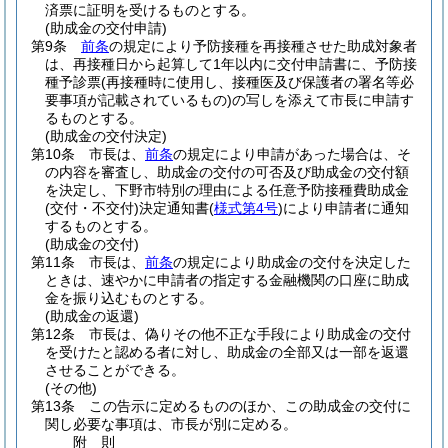
済票に証明を受けるものとする。
(助成金の交付申請)
第9条
前条
の規定により予防接種を再接種させた助成対象者
は、再接種日から起算して1年以内に交付申請書に、予防接
種予診票
(再接種時に使用し、接種医及び保護者の署名等必
要事項が記載されているもの)
の写しを添えて市長に申請す
るものとする。
(助成金の交付決定)
第10条
市長は、
前条
の規定により申請があった場合は、そ
の内容を審査し、助成金の交付の可否及び助成金の交付額
を決定し、下野市特別の理由による任意予防接種費助成金
(交付・不交付)
決定通知書
(
様式第4号
)
により申請者に通知
するものとする。
(助成金の交付)
第11条
市長は、
前条
の規定により助成金の交付を決定した
ときは、速やかに申請者の指定する金融機関の口座に助成
金を振り込むものとする。
(助成金の返還)
第12条
市長は、偽りその他不正な手段により助成金の交付
を受けたと認める者に対し、助成金の全部又は一部を返還
させることができる。
(その他)
第13条
この告示に定めるもののほか、この助成金の交付に
関し必要な事項は、市長が別に定める。
附
則