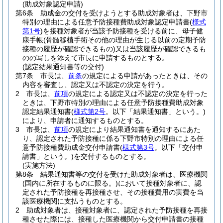
(助成対象認定申請)
第6条
助成金の交付を受けようとする助成対象者は、下野市
特別の理由による任意予防接種費助成対象認定申請書
(
様式
第1号
)
を接種対象者が当該予防接種を受ける前に、母子健
康手帳
(骨髄移植手術その他の理由が生じる以前の定期予防
接種の履歴が確認できるもの)
又は当該履歴が確認できるも
のの写しを添えて市長に申請するものとする。
(認定結果通知書等の交付)
第7条
市長は、
前条
の規定による申請があったときは、その
内容を審査し、認定又は不認定の決定を行う。
2
市長は、
前項
の規定による認定又は不認定の決定を行った
ときは、下野市特別の理由による任意予防接種費助成対象
認定結果通知書
(
様式第2号
。以下「結果通知書」という。)
により、申請者に通知するものとする。
3
市長は、
前項
の規定により結果通知書を通知するにあた
り、認定された予防接種に係る下野市特別の理由による任
意予防接種費助成金交付申請書
(
様式第3号
。以下「交付申
請書」という。)
を交付するものとする。
(実施方法)
第8条
結果通知書等の交付を受けた助成対象者は、医療機関
(国内に所在するものに限る。)
において接種対象者に、認
定された予防接種を再接種させ、その接種費用の実費を当
該医療機関に支払うものとする。
2
助成対象者は、接種対象者に、認定された予防接種を再接
種させた際には、接種した医療機関から交付申請書の接種