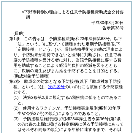
○下野市特別の理由による任意予防接種費助成金交付要
綱
平成30年3月30日
告示第38号
(目的)
第1条
この告示は、予防接種法
(昭和23年法律第68号。以下
「法」という。)
に基づいて接種された定期予防接種
(以下
「定期接種」という。)
が、骨髄移植手術その他の理由によ
り、予防効果が期待できないと医師に判断され、任意で再
度の予防接種を受ける者に対し、当該予防接種に要する費
用を助成することにより経済的負担の軽減を図るととも
に、疾病の発生及びまん延を予防することを目的とする。
(助成対象予防接種)
第2条
助成金の対象となる予防接種
(以下「助成対象予防接
種」という。)
は、
次の各号
のいずれにも該当する予防接種
とする。
(1)
法第2条第2項に規定するA類疾病に係るものであるこ
と。
(2)
使用するワクチンが、予防接種実施規則
(昭和33年厚
生省令第27号)
の規定によるものであること。
(3)
予防接種法施行規則
(昭和23年厚生省令第36号)
第2条
の7の表の上欄に掲げる特定疾病に係る予防接種にあって
はそれぞれ同条の規定による年齢に達するまで、それ以