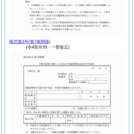
様式第3号
(第7条関係)
(令4告示39・一部改正)