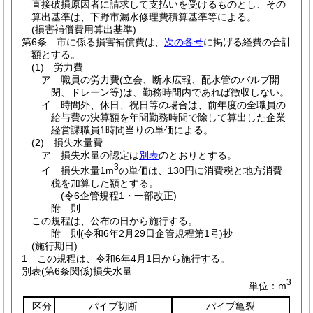
直接破損原因者に請求して支払いを受けるものとし、その
算出基準は、下野市漏水修理費積算基準等による。
(損害補償費用算出基準)
第6条
市に係る損害補償費は、
次の各号
に掲げる経費の合計
額とする。
(1)
労力費
ア
職員の労力費
(立会、断水広報、配水管のバルブ開
閉、ドレーン等)
は、勤務時間内であれば徴収しない。
イ
時間外、休日、祝日等の場合は、前年度の全職員の
給与費の決算額を年間勤務時間で除して算出した企業
経営課職員1時間当りの単価による。
(2)
損失水量費
ア
損失水量の認定は
別表
のとおりとする。
3
イ
損失水量1m
の単価は、130円に消費税と地方消費
税を加算した額とする。
(令6企管規程1・一部改正)
附
則
この規程は、公布の日から施行する。
附
則
(令和6年2月29日
企管規程第1号)
抄
(施行期日)
1
この規程は、令和6年4月1日から施行する。
別表
(第6条関係)損失水量
3
単位：m
区分
パイプ切断
パイプ亀裂