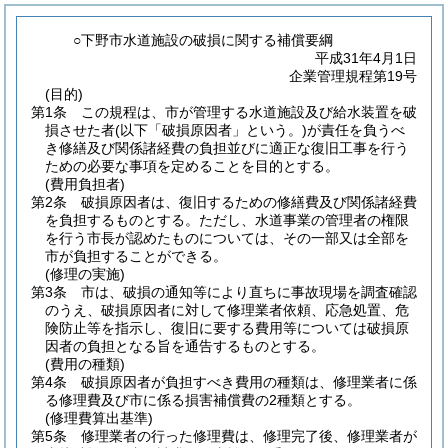
○下野市水道施設の破損に関する補償要綱
平成31年4月1日
企業管理規程第19号
(目的)
第1条
この規程は、市が管理する水道施設及び給水装置を破
損させた者
(以下「破損原因者」という。)
が責任を負うべ
き修繕及び関係諸経費の負担並びに適正な復旧工事を行う
ための必要な事項を定めることを目的とする。
(費用負担者)
第2条
破損原因者は、復旧するための修繕費及び関係諸経費
を負担するものとする。
ただし、水道事業の管理者の権限
を行う市長が認めたものについては、その一部又は全部を
市が負担することができる。
(修理の実施)
第3条
市は、破損の通知等により直ちに事故現場を調査確認
のうえ、破損原因者に対して修理業者依頼、応急処置、危
険防止等を指示し、復旧に要する費用等については破損原
因者の負担となる旨を通告するものとする。
(費用の種類)
第4条
破損原因者が負担すべき費用の種類は、修理業者に係
る修理費及び市に係る損害補償費の2種類とする。
(修理費算出基準)
第5条
修理業者の行った修理費は、修理完了後、修理業者が