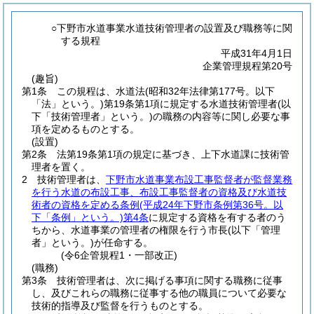
○下野市水道事業水道技術管理者の設置及び職務等に関
する規程
平成31年4月1日
企業管理規程第20号
(趣旨)
第1条
この規程は、水道法
(昭和32年法律第177号。以下
「法」という。)
第19条第1項に規定する水道技術管理者
(以
下「技術管理者」という。)
の職務の内容等に関し必要な事
項を定めるものとする。
(設置)
第2条
法第19条第1項の規定に基づき、上下水道課に技術管
理者を置く。
2
技術管理者は、
下野市水道事業布設工事監督者が監督業務
を行う水道の布設工事、布設工事監督者の資格及び水道技
術者の資格を定める条例
(平成24年下野市条例第36号。以
下「条例」という。)
第4条
に規定する資格を有する者のう
ちから、水道事業の管理者の権限を行う市長
(以下「管理
者」という。)
が任命する。
(令6企管規程1・一部改正)
(職務)
第3条
技術管理者は、次に掲げる事項に関する職務に従事
し、及びこれらの職務に従事する他の職員について必要な
技術的指導及び監督を行うものとする。