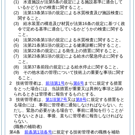
(1)
水道施設が法第5条の規定による施設基準に適合して
いるかどうかの検査に関すること。
(2)
法第13条第1項の規定による水質検査及び施設検査に
関すること。
(3)
給水装置の構造及び材質が法第16条の規定に基づく政
令で定める基準に適合しているかどうかの検査に関する
こと。
(4)
法第20条第1項の規定による水質検査に関すること。
(5)
法第21条第1項の規定による健康診断に関すること。
(6)
法第22条の規定による衛生上の措置に関すること。
(7)
法第23条第1項の規定による給水の緊急停止に関する
こと。
(8)
法第37条前段の規定による給水停止に関すること。
(9)
その他水道の管理について技術上の重要な事項に関す
ること。
2
技術管理者は、
前項第1号
から
第6号
までに規定する措置
をとった場合には、当該措置が重要又は異例な事項と認め
られるときは管理者に報告するものとする。
3
技術管理者は、
第1項第7号
又は
第8号
に規定する措置をと
る場合には、事前に管理者に通知しなければならない。
た
だし、緊急の必要がある場合で、事前に通知を行うことが
できないときは、事後、直ちに管理者に報告しなければな
らない。
(職務の補助者)
第4条
前条第1項各号
に規定する技術管理者の職務を補助