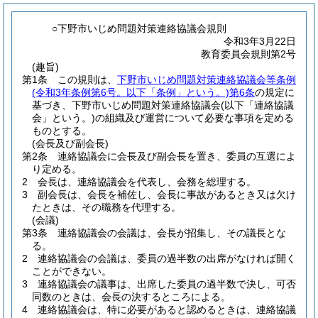
○下野市いじめ問題対策連絡協議会規則
令和3年3月22日
教育委員会規則第2号
(趣旨)
第1条
この規則は、
下野市いじめ問題対策連絡協議会等条例
(令和3年条例第6号。以下「条例」という。)
第6条
の規定に
基づき、下野市いじめ問題対策連絡協議会
(以下「連絡協議
会」という。)
の組織及び運営について必要な事項を定める
ものとする。
(会長及び副会長)
第2条
連絡協議会に会長及び副会長を置き、委員の互選によ
り定める。
2
会長は、連絡協議会を代表し、会務を総理する。
3
副会長は、会長を補佐し、会長に事故があるとき又は欠け
たときは、その職務を代理する。
(会議)
第3条
連絡協議会の会議は、会長が招集し、その議長とな
る。
2
連絡協議会の会議は、委員の過半数の出席がなければ開く
ことができない。
3
連絡協議会の議事は、出席した委員の過半数で決し、可否
同数のときは、会長の決するところによる。
4
連絡協議会は、特に必要があると認めるときは、連絡協議