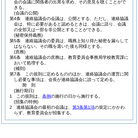
会の会議に関係者の出席を求め、その意見を聴くことがで
きる。
(会議の公開)
第4条
連絡協議会の会議は、公開とする。
ただし、連絡協議
会は、特に必要があると認めるときは、会議に諮り、会議
の全部又は一部を非公開とすることができる。
(秘密保持義務)
第5条
連絡協議会の委員は、職務上知り得た秘密を漏らして
はならない。
その職を退いた後も同様とする。
(庶務)
第6条
連絡協議会の庶務は、教育委員会事務局学校教育課に
おいて処理する。
(補則)
第7条
この規則に定めるもののほか、連絡協議会の運営に関
し必要な事項は、会長が連絡協議会に諮って定める。
附
則
(施行期日)
1
この規則は、
条例
の施行の日から施行する。
(招集の特例)
2
連絡協議会の最初の会議は、
第3条第1項
の規定にかかわ
らず、教育委員会が招集する。